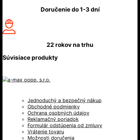
Doručenie do
1-3 dní
22 rokov
na trhu
Súvisiace produkty
Jednoduchý a bezpečný nákup
Obchodné podmienky
Ochrana osobných údajov
Reklamačný poriadok
Formulár odstúpenia od zmluvy
Vrátenie tovaru
Možnosti doručenia