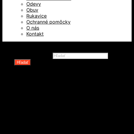
Odevy
Obuv
Rukavice
Ochranné pomôcky
O nás
Kontakt
Všetky práva vyhradené © 2026
Products search
Hľadať
Domov
Oblečenie a ochranné prostriedky
Odevy
Obuv
Ochranné pomôcky
Rukavice
Revízie OOPP
Zdvíhacia a manipulačná technika
Kolesá a kolieska
Oceľové laná a viazaky
Paletové vozíky a manipulačná technika