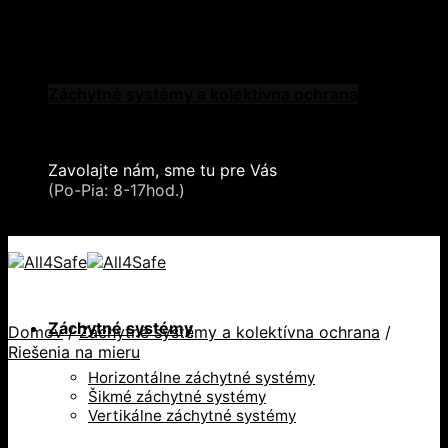
Skip to content
Oblečenie a ochranné prostriedky
Zdvíhacia a manipulačná technika
Záchytné systémy a kolektívna ochrana
Snehové reťaze
Serea Locks
Zavolajte nám, sme tu pre Vás
+421 2 321 443 16
(Po-Pia: 8-17hod.)
+421 2 321 443 16 / Po-Pia: 8-17hod.
Záchytné systémy
Domov
/
Záchytné systémy a kolektívna ochrana
/
Riešenia na mieru
Horizontálne záchytné systémy
Šikmé záchytné systémy
Vertikálne záchytné systémy