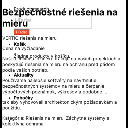
Products search
Bezpečnostné riešenia na
mieru
Hľadať
VERTIC riešenia na mieru
Košík
Cena na vyžiadanie
Žiadne produkty v košíku.
Naši technici a inžinieri pracujú na Vašich projektoch a
poskytujú riešenia na mieru na ochranu pred pádom
podľa vašich potrieb.
Aktuality
Používame najlepšie softvéry na navrhnutie
bezpečnostných systémov na mieru a čerpanie
výpočtových poznámok, výkresov a podobne …
Pobočky
tak aby vyhovovali architektonickým požiadavkám a
použitiu.
Kategórie:
Riešenia na mieru
,
Záchytné systémy a
kolektívna ochrana