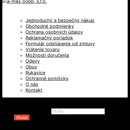
Jednoduchý a bezpečný nákup
Obchodné podmienky
Ochrana osobných údajov
Reklamačný poriadok
Formulár odstúpenia od zmluvy
Vrátenie tovaru
Možnosti doručenia
Odevy
Obuv
Rukavice
Ochranné pomôcky
O nás
Kontakt
Všetky práva vyhradené © 2026
Products search
Hľadať
Domov
Oblečenie a ochranné prostriedky