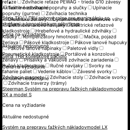
reťaze
Zdvíhacie reťaze PEWAG - trieda G10 závesy
Aktuálne nedostupné
Textilné zdvíhacie popruhy a slučky
Upínacie
popruhy (gurtne)
Zdvíhacia technika
Séria TKV / TBV rohové rolne pre manipuláciu so
Dielenské žeriavy
Dynamometre a žeriavove váhy
skriňami a kancelárskym nábytkom
Elektrické lanové navijaky
Elektrické reťazové
kladkostroje
Hrebeňové a hydraulické zdviháky
Cena na vyžiadanie
Kladky
Kompenzátory hmotnosti
Mačka, pojazd
žeriava
Pákové kladkostroje
Pákove lanové hupcuky
Aktuálne nedostupné
Pákové lanové napinaky
Paletové vidly
Pneumatické kladkostroje
Portálové a konzolové
Séria THR kolieskové páčidlo
žeriavy
Prísavky a Vakuové zdvíhacie zariadenia
Ručné kladkostroje
Ručné navijaky
Svorky na
Cena na vyžiadanie
ťahanie paliet
Vedenie káblov
Závesné svorky
Zdvíhacie magnety
Zdvíhacie stoly
Zdvíhacie svorky
Aktuálne nedostupné
Zdvíhacie traverzy (trámy)
Steerman Systém na prepravu ťažkých nákladovmodel
SX a model S
Cena na vyžiadanie
Aktuálne nedostupné
Systém na prepravu ťažkých nákladovmodel LX