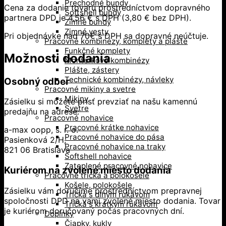
Prechodné bundy
Cena za dodanie tovaru prostredníctvom dopravného
Softshell bundy
partnera DPD je 4,56 € s DPH (3,80 € bez DPH).
Zimné bundy
Zimné vesty
Pri objednávke nad 70€ s DPH sa dopravné neúčtuje.
Pracovné kombinézy, komplety a plášte
Funkčné komplety
Možnosti dodania
Monterkové kombinézy
Plášte, zástery
Technické kombinézy, návleky
Osobný odber
Pracovné mikiny a svetre
Mikiny
Zásielku si môžete prísť prevziať na našu kamennú
Svetre
predajňu na adrese:
Pracovné nohavice
Pracovné krátke nohavice
a-max oopp, s. r. o.
Pracovné nohavice do pása
Pasienková 2/H,
Pracovné nohavice na traky
821 06 Bratislava
Softshell nohavice
Zateplené pracovné nohavice
Kuriérom na zvolené miesto dodania
Pracovné tričká a polokošele
Košele, polokošele
Zásielku vám doručíme prostredníctvom prepravnej
Tričká s dlhým rukávom
spoločnosti DPD na vami zvolené miesto dodania. Tovar
Tričká s krátkym rukávom
je kuriérom doručovaný počas pracovných dní.
Doplnky
Čiapky, kukly