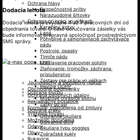
Ochrana hlavy
Bezpečnostné prilby
Dodacia lehota
Nárazuodolné šiltovky
Ochrana pri práci vo výškach
Dodacia lehota je zvyčajne 4 až 7 pracovných dní od
Karabíny, kotvy
objednania tovaru. O čase doručovania zásielky vás
Laná
bude informovať prepravná spoločnosť prostredníctvom
Pohyblivé a samonavíjacie zachytávače
SMS správy.
pádu
Postroje, opasky
Tlmiče pádu
Udržiavanie pracovnej polohy
Zlaňovanie, trojnožky, záchrana,
príslušenstvo
Zostavy pre prácu vo výškach
Jednoduchý a bezpečný nákup
Revízie OOPP
Obchodné podmienky
Ochrana sluchu
Ochrana osobných údajov
Mušľové chrániče sluchu
Reklamačný poriadok
Zátky do uší
Formulár odstúpenia od zmluvy
Ochrana zraku
Vrátenie tovaru
Ochranné okuliare
Možnosti doručenia
Ochranné štíty
Odevy
Okuliare typu goggles
Obuv
Zváračské kukly
Rukavice