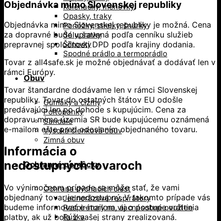
Objednávka mimo Slovenskej republiky
Kolenačky, menovky
Opasky, traky
Objednávka mimo Slovenskej republiky je možná. Cena
Ponožky, stielky, šnúrky
za dopravné bude upravená podľa cenníku služieb
Šály, šatky
Šiltovky
prepravnej spoločnosti DPD podľa krajiny dodania.
Spodné prádlo a termoprádlo
Tovar z all4safe.sk je možné objednávať a dodávať len v
rámci Európy.
Obuv
Tovar štandardne dodávame len v rámci Slovenskej
republiky. Tovar do ostatných štátov EU odošle
Gumáky a čižmy
predávajúci len po dohode s kupujúcim. Cena za
Poltopánky
dopravu mimo územia SR bude kupujúcemu oznámená
Sandále
e-mailom ešte pred odoslaním objednaného tovaru.
Vysoká členková obuv
Zimná obuv
Informácia o
nedostupných tovaroch
Ochranné pomôcky
Vo výnimočnom prípade sa môže stať, že vami
Ochrana dýchacích ciest
objednaný tovar je nedostupný. V takomto prípade vás
Jednorázové respirátory
budeme informovať e-mailom, aj o postupe vrátenia
Respirátory na viacnásobné použitie
platby, ak už bola z vašej strany zrealizovaná.
Rúška