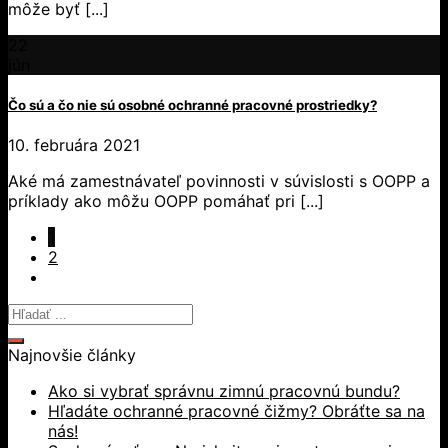
môže byť [...]
22
jún
Čo sú a čo nie sú osobné ochranné pracovné prostriedky?
10. februára 2021
Aké má zamestnávateľ povinnosti v súvislosti s OOPP a
príklady ako môžu OOPP pomáhať pri [...]
1
2
Najnovšie články
Ako si vybrať správnu zimnú pracovnú bundu?
Hľadáte ochranné pracovné čižmy? Obráťte sa na
nás!