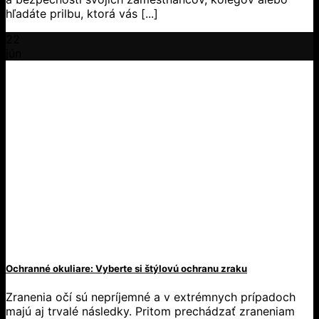
hľadáte prilbu, ktorá vás [...]
22
jún
Ochranné okuliare: Vyberte si štýlovú ochranu zraku
Zranenia očí sú nepríjemné a v extrémnych prípadoch
majú aj trvalé následky. Pritom prechádzať zraneniam