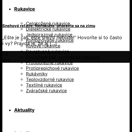
Rukavice
Celokožené rukavice
Snehové reťaze: Neriskujte, pripravte sa na zimu
Dielektrické rukavice
Jednorazové rukavice
„Ešte je čas, ešte snežiť nebude!“ Hovoríte si to často
Kombinované rukavice
i vy? Pravda je, že aj [...]
Kovové rukavice
Povrstvené rukavice
28
Protichemické, syntetické rukavice
okt
Protiporézne rukavice
Protiprepichové rukavice
Rukávniky
Teplovzdorné rukavice
Textilné rukavice
Zváračské rukavice
Aktuality