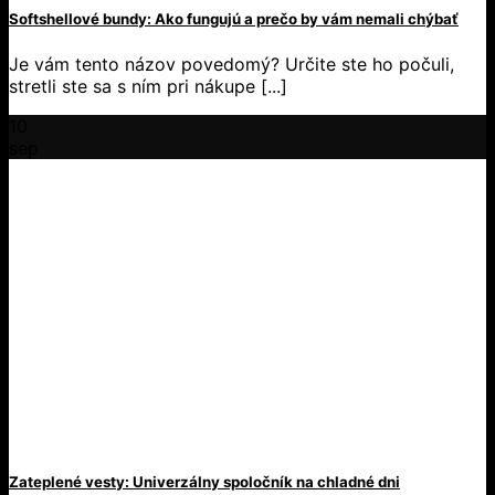
Softshellové bundy: Ako fungujú a prečo by vám nemali chýbať
Je vám tento názov povedomý? Určite ste ho počuli,
stretli ste sa s ním pri nákupe [...]
10
sep
Zateplené vesty: Univerzálny spoločník na chladné dni