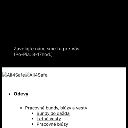
Skip to content
Oblečenie a ochranné prostriedky
Zdvíhacia a manipulačná technika
Záchytné systémy a kolektívna ochrana
Snehové reťaze
Serea Locks
Zavolajte nám, sme tu pre Vás
+421 2 321 443 16
(Po-Pia: 8-17hod.)
+421 2 321 443 16 / Po-Pia: 8-17hod.
Odevy
Pracovné bundy, blúzy a vesty
Bundy do dažďa
Letné vesty
Pracovné blúzy