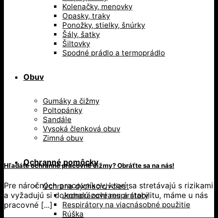
Kolenačky, menovky
Opasky, traky
Ponožky, stielky, šnúrky
Šály, šatky
Šiltovky
Spodné prádlo a termoprádlo
Obuv
Gumáky a čižmy
Poltopánky
Sandále
Vysoká členková obuv
Zimná obuv
Ochranné pomôcky
Hľadáte ochranné pracovné čižmy? Obráťte sa na nás!
Pre náročných pracovníkov, ktorí sa stretávajú s rizikami
Ochrana dýchacích ciest
a vyžadujú si dokonalú ochranu a stabilitu, máme u nás
Jednorázové respirátory
pracovné [...]
Respirátory na viacnásobné použitie
Rúška