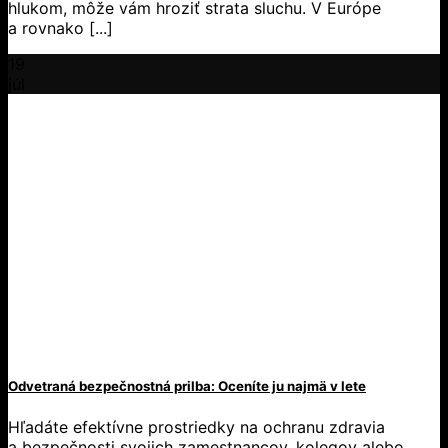
hlukom, môže vám hroziť strata sluchu. V Európe
a rovnako [...]
19
júl
Odvetraná bezpečnostná prilba: Oceníte ju najmä v lete
Hľadáte efektívne prostriedky na ochranu zdravia
a bezpečnosti svojich zamestnancov, kolegov alebo