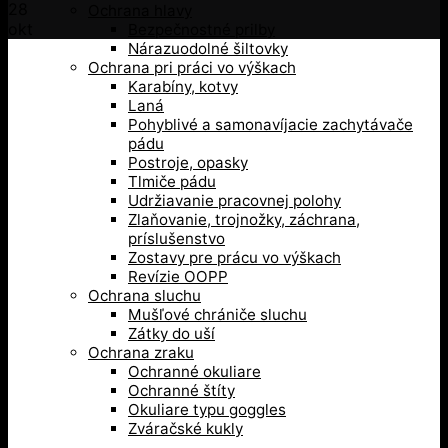
28
Ochrana hlavy
okt
Bezpečnostné prilby
Nárazuodolné šiltovky
Ochrana pri práci vo výškach
Karabíny, kotvy
Laná
Pohyblivé a samonavíjacie zachytávače
pádu
Postroje, opasky
Tlmiče pádu
Udržiavanie pracovnej polohy
Zlaňovanie, trojnožky, záchrana,
príslušenstvo
Zostavy pre prácu vo výškach
Revízie OOPP
Ochrana sluchu
Mušľové chrániče sluchu
Zátky do uší
Ochrana zraku
Ochranné okuliare
Ochranné štíty
Okuliare typu goggles
Zváračské kukly