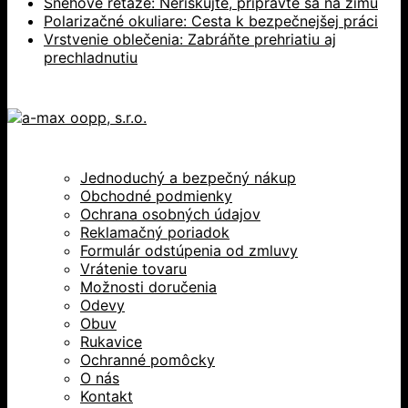
Snehové reťaze: Neriskujte, pripravte sa na zimu
Polarizačné okuliare: Cesta k bezpečnejšej práci
Vrstvenie oblečenia: Zabráňte prehriatiu aj
prechladnutiu
Jednoduchý a bezpečný nákup
Obchodné podmienky
Ochrana osobných údajov
Reklamačný poriadok
Formulár odstúpenia od zmluvy
Vrátenie tovaru
Možnosti doručenia
Odevy
Obuv
Rukavice
Ochranné pomôcky
O nás
Kontakt