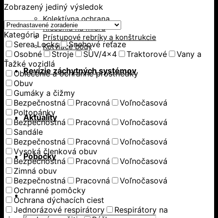
Zobrazený jediný výsledok
Kolektívna ochrana
Riešenia na mieru
Kategória
Prístupové rebríky a konštrukcie
Serea Locks
Snehové reťaze
Kotviace body
Osobné
Stroje
SUV/4x4
Traktorové
Vany a
Ťažké vozidlá
Revízie záchytných systémov
Oblečenie a ochranné prostriedky
Obuv
Gumáky a čižmy
Bezpečnostná
Pracovná
Voľnočasová
Poltopánky
Aktuality
Bezpečnostná
Pracovná
Voľnočasová
Sandále
Bezpečnostná
Pracovná
Voľnočasová
Vysoká členková obuv
Pobočky
Bezpečnostná
Pracovná
Voľnočasová
Zimná obuv
Bezpečnostná
Pracovná
Voľnočasová
Ochranné pomôcky
Ochrana dýchacích ciest
Jednorázové respirátory
Respirátory na