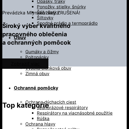
Opasky, traky
Ponožky, stielky, šnúrky
Šály, šatky
Prevádzka Mlynské Nivy ZRUŠENÁ!
Šiltovky
Spodné prádlo a termoprádlo
Široký výber kvalitného
pracovného oblečenia
Obuv
a ochranných pomôcok
Gumáky a čižmy
Poltopánky
Sandále
Zobraziť viac
Vysoká členková obuv
Zimná obuv
Ochranné pomôcky
Ochrana dýchacích ciest
Top kategórie
Jednorázové respirátory
Respirátory na viacnásobné použitie
Rúška
Ochrana hlavy