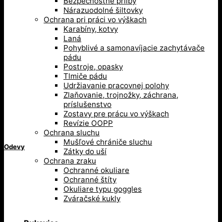
Bezpečnostné prilby
Nárazuodolné šiltovky
Ochrana pri práci vo výškach
Karabíny, kotvy
Laná
Pohyblivé a samonavíjacie zachytávače
pádu
Postroje, opasky
Tlmiče pádu
Udržiavanie pracovnej polohy
Zlaňovanie, trojnožky, záchrana,
príslušenstvo
Zostavy pre prácu vo výškach
Revízie OOPP
Ochrana sluchu
Mušľové chrániče sluchu
Odevy
Zátky do uší
Ochrana zraku
Ochranné okuliare
Ochranné štíty
Okuliare typu goggles
Zváračské kukly