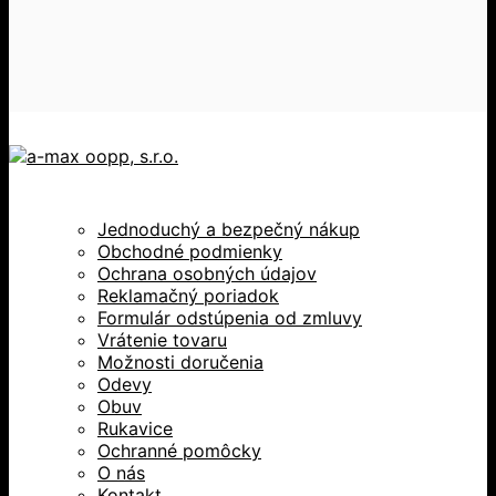
Jednoduchý a bezpečný nákup
Obchodné podmienky
Ochrana osobných údajov
Reklamačný poriadok
Formulár odstúpenia od zmluvy
Vrátenie tovaru
Možnosti doručenia
Odevy
Obuv
Rukavice
Ochranné pomôcky
O nás
Kontakt