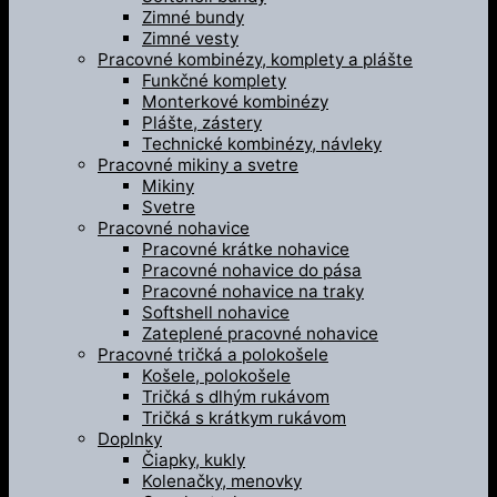
Zimné bundy
Zimné vesty
Pracovné kombinézy, komplety a plášte
Funkčné komplety
Monterkové kombinézy
Plášte, zástery
Technické kombinézy, návleky
Pracovné mikiny a svetre
Mikiny
Svetre
Pracovné nohavice
Pracovné krátke nohavice
Pracovné nohavice do pása
Pracovné nohavice na traky
Softshell nohavice
Zateplené pracovné nohavice
Pracovné tričká a polokošele
Košele, polokošele
Tričká s dlhým rukávom
Tričká s krátkym rukávom
Doplnky
Čiapky, kukly
Kolenačky, menovky