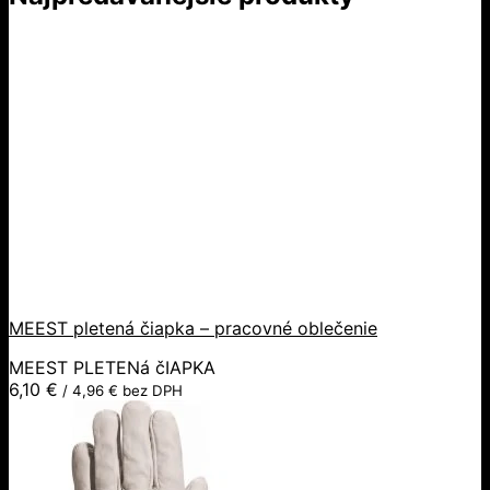
MEEST pletená čiapka – pracovné oblečenie
MEEST PLETENá čIAPKA
6,10
€
/
4,96
€
bez DPH