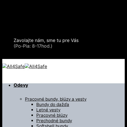
Skip
Oblečenie a ochranné prostriedky
to
Zdvíhacia a manipulačná technika
content
Záchytné systémy a kolektívna ochrana
Snehové reťaze
Serea Locks
Zavolajte nám, sme tu pre Vás
+421 2 321 443 16
(Po-Pia: 8-17hod.)
+421 2 321 443 16 / Po-Pia: 8-17hod.
Odevy
Pracovné bundy, blúzy a vesty
Bundy do dažďa
Letné vesty
Pracovné blúzy
Prechodné bundy
Softshell bundy