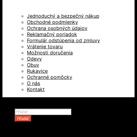
Jednoduchý a bezpečný nákup
Obchodné podmienky
Ochrana osobných údajov
Reklamačný poriadok
Formulár odstúpenia od zmluvy
Vrátenie tovaru
Možnosti doručenia
Odevy
Obuv
Rukavice
Ochranné pomôcky
O nás
Kontakt
Všetky práva vyhradené © 2026
Products
search
Hľadať
Domov
Oblečenie a ochranné prostriedky