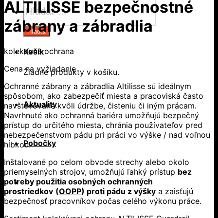
Products
ALTILISSE bezpečnostné
search
zábrany a zábradlia
Hľadať
kolektívna ochrana
Košík
Cena na vyžiadanie
Žiadne produkty v košíku.
Ochranné zábrany a zábradlia Altilisse sú ideálnym
spôsobom, ako zabezpečiť miesta a pracoviská často
Aktuality
navštevované kvôli údržbe, čisteniu či iným prácam.
Navrhnuté ako ochranná bariéra umožňujú bezpečný
prístup do určitého miesta, chránia používateľov pred
nebezpečenstvom pádu pri práci vo výške / nad voľnou
Pobočky
hĺbkou.
Inštalované po celom obvode strechy alebo okolo
priemyselných strojov, umožňujú ľahký prístup
bez
potreby použitia osobných ochranných
prostriedkov
(
OOPP
) proti pádu z výšky
a zaisťujú
bezpečnosť pracovníkov počas celého výkonu práce.