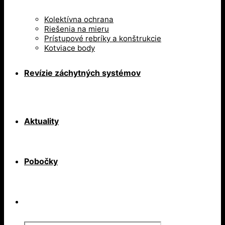
Kolektívna ochrana
Riešenia na mieru
Prístupové rebríky a konštrukcie
Kotviace body
Revízie záchytných systémov
Aktuality
Pobočky