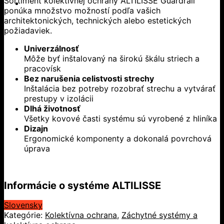
Sortiment kolektívnej ochrany ALTILISSE Guardrail
ponúka množstvo možností podľa vašich
architektonických, technických alebo estetických
požiadaviek.
Univerzálnosť
Môže byť inštalovaný na širokú škálu striech a
pracovísk
Bez narušenia celistvosti strechy
Inštalácia bez potreby rozobrať strechu a vytvárať
prestupy v izolácii
Dlhá životnosť
Všetky kovové časti systému sú vyrobené z hliníka
Dizajn
Ergonomické komponenty a dokonalá povrchová
úprava
Informácie o systéme ALTILISSE
Slovensky
Kategórie:
Kolektívna ochrana
,
Záchytné systémy a