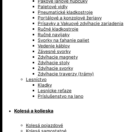
Pákove lanové hupcuky
Paletové vidly
Pneumatické kladkostroje
Portálové a konzolové žeriavy
Prísavky a Vakuové zdvíhacie zariadenia
Ručné kladkostroje
Ručné navijaky
Svorky na ťahanie paliet
Vedenie káblov
Závesné svorky
Zdvíhacie magnety
Zdvíhacie stoly
Zdvíhacie svorky
Zdvíhacie traverzy (trámy)
Lesníctvo
Kladky
Lesnícke reťaze
Príslušenstvo na lano
Kolesá a kolieska
Kolesá pojazdové
Kolesá samostatné