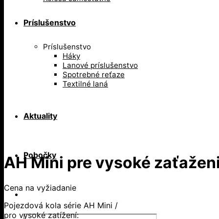
Príslušenstvo
Príslušenstvo
Háky
Lanové príslušenstvo
Spotrebné reťaze
Textilné laná
Aktuality
Pobočky
AH Mini pre vysoké zaťažen
Cena na vyžiadanie
Pojezdová kola série AH Mini /
pro vysoké zatížení:
Products