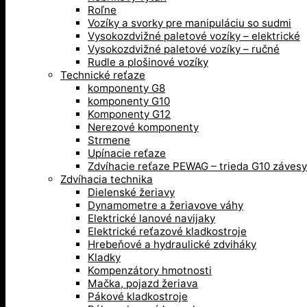
Roľne
Vozíky a svorky pre manipuláciu so sudmi
Vysokozdvižné paletové vozíky – elektrické
Vysokozdvižné paletové vozíky – ručné
Rudle a plošinové vozíky
Technické reťaze
komponenty G8
komponenty G10
Komponenty G12
Nerezové komponenty
Strmene
Upínacie reťaze
Zdvíhacie reťaze PEWAG – trieda G10 závesy
Zdvíhacia technika
Dielenské žeriavy
Dynamometre a žeriavove váhy
Elektrické lanové navijaky
Elektrické reťazové kladkostroje
Hrebeňové a hydraulické zdviháky
Kladky
Kompenzátory hmotnosti
Mačka, pojazd žeriava
Pákové kladkostroje