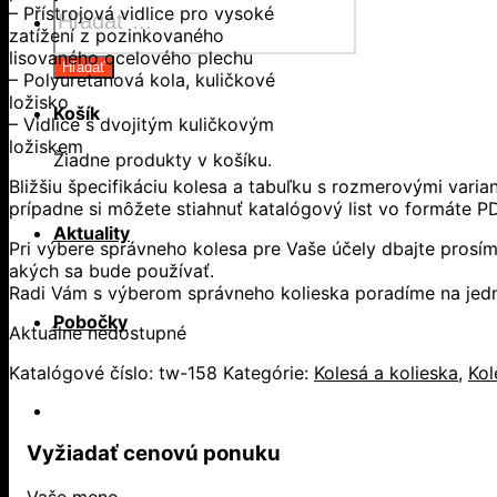
– Přístrojová vidlice pro vysoké
search
zatížení z pozinkovaného
lisovaného ocelového plechu
Hľadať
– Polyuretanová kola, kuličkové
ložisko
Košík
– Vidlice s dvojitým kuličkovým
ložiskem
Žiadne produkty v košíku.
Bližšiu špecifikáciu kolesa a tabuľku s rozmerovými vari
prípadne si môžete stiahnuť katalógový list vo formáte P
Aktuality
Pri výbere správneho kolesa pre Vaše účely dbajte prosím
akých sa bude používať.
Radi Vám s výberom správneho kolieska poradíme na jedne
Pobočky
Aktuálne nedostupné
Katalógové číslo:
tw-158
Kategórie:
Kolesá a kolieska
,
Kol
Vyžiadať cenovú ponuku