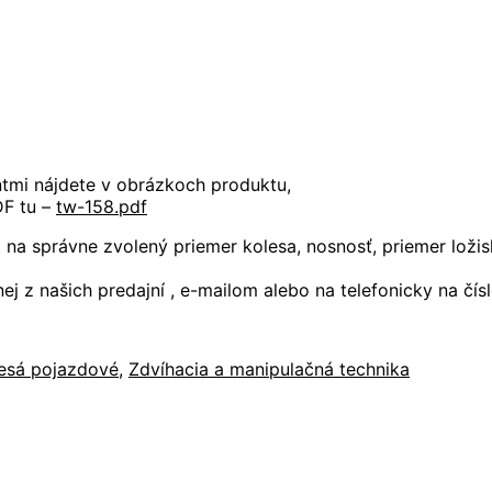
antmi nájdete v obrázkoch produktu,
DF tu –
tw-158.pdf
 na správne zvolený priemer kolesa, nosnosť, priemer loži
j z našich predajní , e-mailom alebo na telefonicky na čí
esá pojazdové
,
Zdvíhacia a manipulačná technika