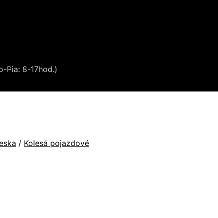
o-Pia: 8-17hod.)
ieska
/
Kolesá pojazdové