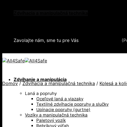
Skip
Oblečenie a ochranné prostriedky
to
Zdvíhacia a manipulačná technika
content
Záchytné systémy a kolektívna ochrana
Snehové reťaze
Serea Locks
Zavolajte nám, sme tu pre Vás
+421 2 321 443 16
(P
+421 2 321 443 16 / Po-Pia: 8-17hod.
Zdvíhanie a manipulácia
Domov
/
Zdvíhacia a manipulačná technika
/
Kolesá a kol
Laná a popruhy
Oceľové laná a viazaky
Textilné zdvíhacie popruhy a slučky
Upínacie popruhy (gurtne)
Vozíky a manipulačná technika
Paletový vozík
Rebríkový výťah