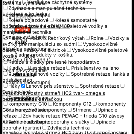
systémy
Vertikálne záchytné systémy
Cena na vyžiadanie
Zdvíhacia a manipulačná technika
Products
Kolesá a kolieska
Aktuálne nedostupné
search
Kolesá pojazdové
Kolesá samostatné
ponovák – oko / hák DIN1480
Oceľové laná a viazaky
Paletové vozíky a
Hľadať
manipulačná technika
Cena na vyžiadanie
Paletový vozík
Rebríkový výťah
Roľne
Vozíky a
Košík
svorky pre manipuláciu so sudmi
Vysokozdvižné
Aktuálne nedostupné
paletové vozíky - elektrické
Vysokozdvižné paletové
Žiadne produkty v košíku.
vozíky - ručné
Karabína DIN 5299 C
Reťaze a kladky pre lesné hospodárstvo
Kladky
Lesnícke reťaze
Príslušenstvo na lano
Cena na vyžiadanie
Rudle a plošinové vozíky
Spotrebné reťaze, lanká a
Aktuality
príslušenstvo
Aktuálne nedostupné
Háky
Lanové príslušenstvo
Spotrebné reťaze
Textilné laná
Vysokopevnostný strmeň HC2 tvar- omega s
Technické reťaze
Pobočky
bezpečnostnou závlačkou
komponenty G10
Komponenty G12
komponenty
G8
Cena na vyžiadanie
Nerezové komponenty
Strmene
Upínacie
reťaze
Zdvíhacie reťaze PEWAG - trieda G10 závesy
Aktuálne nedostupné
Textilné zdvíhacie popruhy a slučky
Upínacie
popruhy (gurtne)
Zdvíhacia technika
Vysokopevnostný strmeň HC1 tvar- D s bezpečnostnou
Dielenské žeriavy
Dynamometre a žeriavove váhy