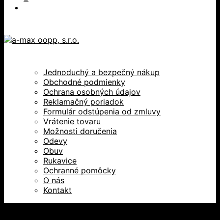
Jednoduchý a bezpečný nákup
Obchodné podmienky
Ochrana osobných údajov
Reklamačný poriadok
Formulár odstúpenia od zmluvy
Vrátenie tovaru
Možnosti doručenia
Odevy
Obuv
Rukavice
Ochranné pomôcky
O nás
Kontakt
Všetky práva vyhradené © 2026