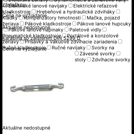
závlačkou
Elektrické lanové navijaky
Elektrické reťazové
kladkostroje
Hrebeňové a hydraulické zdviháky
Cena na vyžiadanie
Kladky
Kompenzátory hmotnosti
Mačka, pojazd
žeriava
Pákové kladkostroje
Pákove lanové hupcuky
Aktuálne nedostupné
Pákové lanové napinaky
Paletové vidly
Pneumatické kladkostroje
Portálové a konzolové
Karábina so zaistením DIN 5299 D
žeriavy
Prísavky a Vakuové zdvíhacie zariadenia
Ručné kladkostroje
Ručné navijaky
Svorky na
Cena na vyžiadanie
ťahanie paliet
Vedenie káblov
Závesné svorky
Zdvíhacie magnety
Zdvíhacie stoly
Zdvíhacie svorky
Zdvíhacie traverzy (trámy)
Aktuálne nedostupné