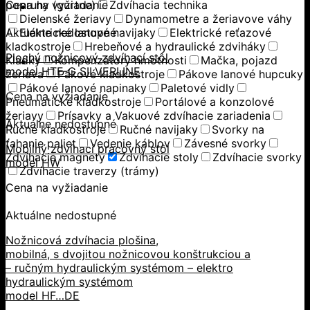
popruhy (gurtne)
Cena na vyžiadanie
Zdvíhacia technika
Dielenské žeriavy
Dynamometre a žeriavove váhy
Aktuálne nedostupné
Elektrické lanové navijaky
Elektrické reťazové
kladkostroje
Hrebeňové a hydraulické zdviháky
Plochý nožnicový zdvíhací stôl
Kladky
Kompenzátory hmotnosti
Mačka, pojazd
model HTF-G SILVERLINE
žeriava
Pákové kladkostroje
Pákove lanové hupcuky
Pákové lanové napinaky
Paletové vidly
Cena na vyžiadanie
Pneumatické kladkostroje
Portálové a konzolové
žeriavy
Prísavky a Vakuové zdvíhacie zariadenia
Aktuálne nedostupné
Ručné kladkostroje
Ručné navijaky
Svorky na
ťahanie paliet
Vedenie káblov
Závesné svorky
Mobilný zdvíhací pracovný stôl
Zdvíhacie magnety
Zdvíhacie stoly
Zdvíhacie svorky
model HW
Zdvíhacie traverzy (trámy)
Cena na vyžiadanie
Aktuálne nedostupné
Nožnicová zdvíhacia plošina,
mobilná, s dvojitou nožnicovou konštrukciou a
– ručným hydraulickým systémom – elektro
hydraulickým systémom
model HF…DE