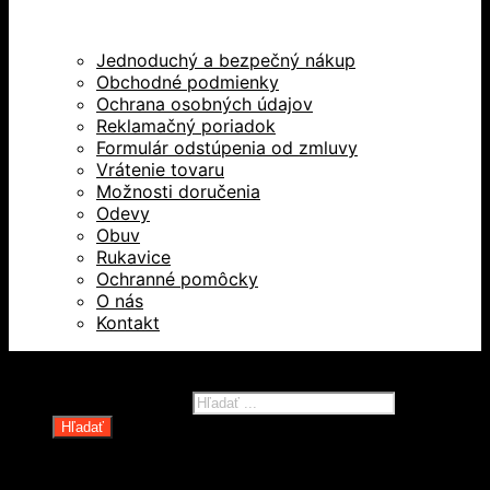
Jednoduchý a bezpečný nákup
Obchodné podmienky
Ochrana osobných údajov
Reklamačný poriadok
Formulár odstúpenia od zmluvy
Vrátenie tovaru
Možnosti doručenia
Odevy
Obuv
Rukavice
Ochranné pomôcky
O nás
Kontakt
Všetky práva vyhradené © 2026
Products search
Hľadať
Domov
Oblečenie a ochranné prostriedky