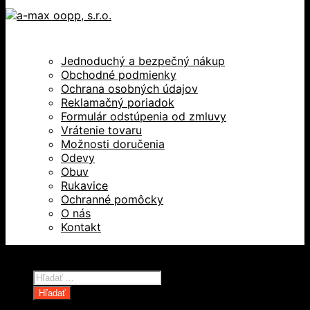
Jednoduchý a bezpečný nákup
Obchodné podmienky
Ochrana osobných údajov
Reklamačný poriadok
Formulár odstúpenia od zmluvy
Vrátenie tovaru
Možnosti doručenia
Odevy
Obuv
Rukavice
Ochranné pomôcky
O nás
Kontakt
Všetky práva vyhradené © 2026
Products
search
Hľadať
Domov