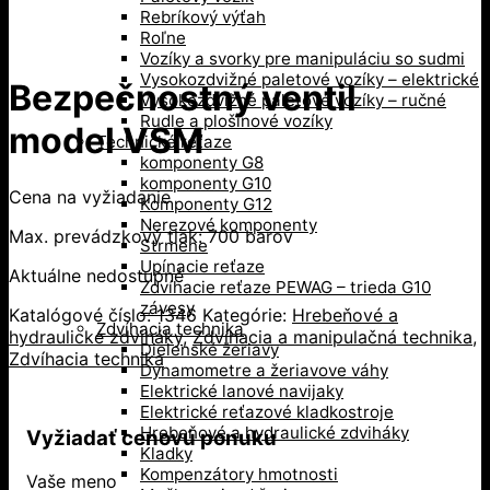
Rebríkový výťah
Roľne
Vozíky a svorky pre manipuláciu so sudmi
Vysokozdvižné paletové vozíky – elektrické
Bezpečnostný ventil
Vysokozdvižné paletové vozíky – ručné
Rudle a plošinové vozíky
model VSM
Technické reťaze
komponenty G8
komponenty G10
Cena na vyžiadanie
Komponenty G12
Nerezové komponenty
Max. prevádzkový tlak: 700 barov
Strmene
Upínacie reťaze
Aktuálne nedostupné
Zdvíhacie reťaze PEWAG – trieda G10
závesy
Katalógové číslo:
1346
Kategórie:
Hrebeňové a
Zdvíhacia technika
hydraulické zdviháky
,
Zdvíhacia a manipulačná technika
,
Dielenské žeriavy
Zdvíhacia technika
Dynamometre a žeriavove váhy
Elektrické lanové navijaky
Elektrické reťazové kladkostroje
Hrebeňové a hydraulické zdviháky
Vyžiadať cenovú ponuku
Kladky
Kompenzátory hmotnosti
Vaše meno