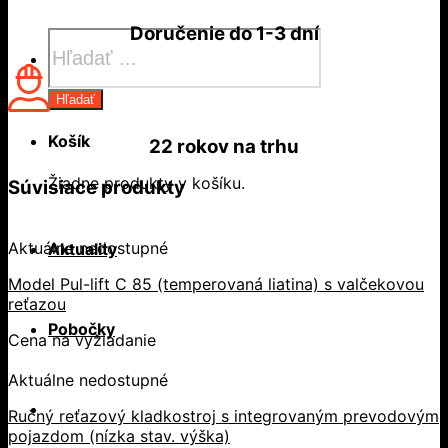
Doručenie do
1-3 dní
Products
search
Hľadať
Košík
22 rokov
na trhu
Žiadne produkty v košíku.
Súvisiace produkty
Aktuálne nedostupné
Aktuality
Model Pul-lift C 85 (temperovaná liatina) s valčekovou
reťazou
Pobočky
Cena na vyžiadanie
Aktuálne nedostupné
Ručný reťazový kladkostroj s integrovaným prevodovým
pojazdom (nízka stav. výška)