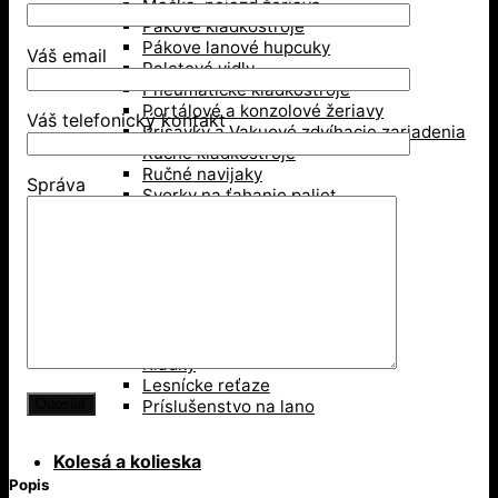
Mačka, pojazd žeriava
Pákové kladkostroje
Pákove lanové hupcuky
Váš email
Paletové vidly
Pneumatické kladkostroje
Portálové a konzolové žeriavy
Váš telefonický kontakt
Prísavky a Vakuové zdvíhacie zariadenia
Ručné kladkostroje
Ručné navijaky
Správa
Svorky na ťahanie paliet
Vedenie káblov
Závesné svorky
Zdvíhacie magnety
Zdvíhacie stoly
Zdvíhacie svorky
Zdvíhacie traverzy (trámy)
Lesníctvo
Kladky
Lesnícke reťaze
Príslušenstvo na lano
Kolesá a kolieska
Popis