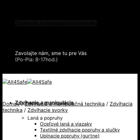
Skip to content
Oblečenie a ochranné prostriedky
Zdvíhacia a manipulačná technika
Záchytné systémy a kolektívna ochrana
Snehové reťaze
Serea Locks
Zavolajte nám, sme tu pre Vás
+421 2 321 443 16
(Po-Pia: 8-17hod.)
+421 2 321 443 16 / Po-Pia: 8-17hod.
Zdvíhanie a manipulácia
Domov
/
Zdvíhacia a manipulačná technika
/
Zdvíhacia
technika
/
Zdvíhacie svorky
Laná a popruhy
Oceľové laná a viazaky
Textilné zdvíhacie popruhy a slučky
Upínacie popruhy (gurtne)