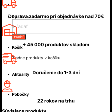
Doprava zadarmo
pri objednávke nad
70€
Products search
Hľadať
+ 45 000
produktov skladom
Košík
Žiadne produkty v košíku.
Doručenie do
1-3 dní
Aktuality
Pobočky
22 rokov
na trhu
Súvisiace produkty