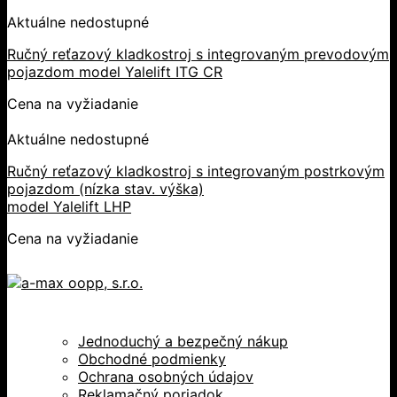
Aktuálne nedostupné
Ručný reťazový kladkostroj s integrovaným prevodovým
pojazdom model Yalelift ITG CR
Cena na vyžiadanie
Aktuálne nedostupné
Ručný reťazový kladkostroj s integrovaným postrkovým
pojazdom (nízka stav. výška)
model Yalelift LHP
Cena na vyžiadanie
Jednoduchý a bezpečný nákup
Obchodné podmienky
Ochrana osobných údajov
Reklamačný poriadok