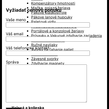
Kompenzátory hmotnosti
Mačka, pojazd žeriava
Vyžiadať cenovú ponuku
Pákové kladkostroje
Pákove lanové hupcuky
Vaše meno
Paletové vidly
Pneumatické kladkostroje
Portálové a konzolové žeriavy
Váš email
Prísavky a Vakuové zdvíhacie zariadenia
Ručné kladkostroje
Ručné navijaky
Váš telefonický kontakt
Svorky na ťahanie paliet
Vedenie káblov
Závesné svorky
Správa
Zdvíhacie magnety
Zdvíhacie stoly
Zdvíhacie svorky
Zdvíhacie traverzy (trámy)
Lesníctvo
Kladky
Lesnícke reťaze
Príslušenstvo na lano
Kolesá a kolieska