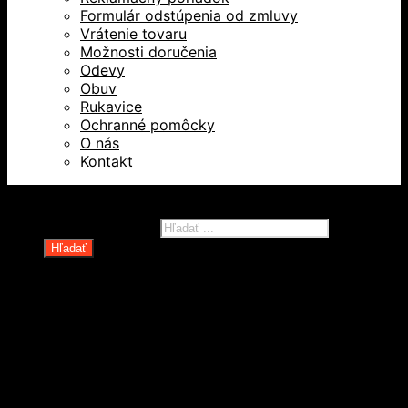
Formulár odstúpenia od zmluvy
Vrátenie tovaru
Možnosti doručenia
Odevy
Obuv
Rukavice
Ochranné pomôcky
O nás
Kontakt
Všetky práva vyhradené © 2026
Products search
Hľadať
Domov
Oblečenie a ochranné prostriedky
Odevy
Obuv
Ochranné pomôcky
Rukavice
Revízie OOPP
Zdvíhacia a manipulačná technika