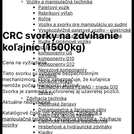
Vozíky a manipulačná technika
Paletový vozík
Rebríkový výťah
Roľne
Vozíky a svorky pre manipuláciu so sudmi
Vysokozdvižné paletové vozíky – elektrické
CRC svorky na zdvíhanie
Vysokozdvižné paletové vozíky – ručné
Rudle a plošinové vozíky
koľajníc (1500kg)
Technické reťaze
komponenty G8
komponenty G10
Cena na vyžiadanie
Komponenty G12
Nerezové komponenty
Tieto svorku sú vybavené bezpečnostným
Strmene
mechanizmom, ktorý zabezpečuje, že koľajnica
Upínacie reťaze
nemôže počas transportu skĺznuť.
Zdvíhacie reťaze PEWAG – trieda G10
Svorka je zamknutá v otvorenej aj uzavretej pozícii.
závesy
Zdvíhacia technika
Aktuálne nedostupné
Dielenské žeriavy
Dynamometre a žeriavove váhy
Katalógové číslo:
crc
Kategórie:
Zdvíhacia a
Elektrické lanové navijaky
manipulačná technika
,
Zdvíhacia technika
,
Zdvíhacie
Elektrické reťazové kladkostroje
svorky
Hrebeňové a hydraulické zdviháky
Kladky