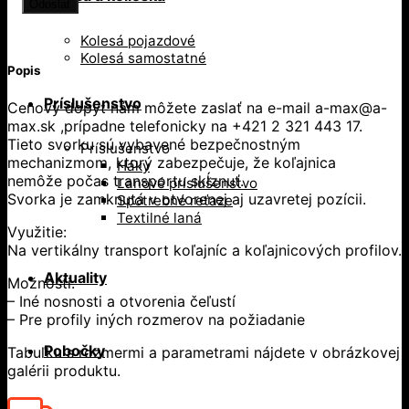
Kolesá pojazdové
Kolesá samostatné
Popis
Príslušenstvo
Cenový dopyt nám môžete zaslať na e-mail a-max@a-
max.sk ,prípadne telefonicky na +421 2 321 443 17.
Tieto svorku sú vybavené bezpečnostným
Príslušenstvo
mechanizmom, ktorý zabezpečuje, že koľajnica
Háky
nemôže počas transportu skĺznuť.
Lanové príslušenstvo
Svorka je zamknutá v otvorenej aj uzavretej pozícii.
Spotrebné reťaze
Textilné laná
Využitie:
Na vertikálny transport koľajníc a koľajnicových profilov.
Aktuality
Možnosti:
– Iné nosnosti a otvorenia čeľustí
– Pre profily iných rozmerov na požiadanie
Pobočky
Tabuľku s rozmermi a parametrami nájdete v obrázkovej
galérii produktu.