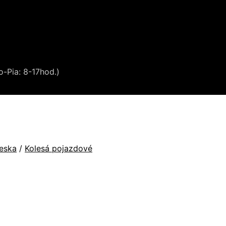
o-Pia: 8-17hod.)
ieska
/
Kolesá pojazdové