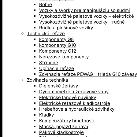
Roľne
Vozíky a svorky pre manipuláciu so sudmi
Vysokozdvižné paletové vozíky – elektrické
Vysokozdvižné paletové vozíky – ručné
Rudle a plošinové vozíky
Technické reťaze
komponenty G8
komponenty G10
Komponenty G12
Nerezové komponenty
Strmene
Upínacie reťaze
Zdvíhacie reťaze PEWAG – trieda G10 závesy
Zdvíhacia technika
Dielenské žeriavy
Dynamometre a žeriavove váhy
Elektrické lanové navijaky
Elektrické reťazové kladkostroje
Hrebeňové a hydraulické zdviháky
Kladky
Kompenzátory hmotnosti
Mačka, pojazd žeriava
Pákové kladkostroje