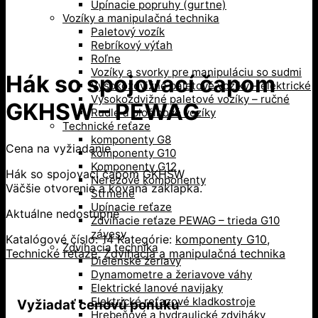
Upínacie popruhy (gurtne)
Vozíky a manipulačná technika
Paletový vozík
Rebríkový výťah
Roľne
Vozíky a svorky pre manipuláciu so sudmi
Hák so spojovací čapom
Vysokozdvižné paletové vozíky – elektrické
Vysokozdvižné paletové vozíky – ručné
GKHSW – PEWAG
Rudle a plošinové vozíky
Technické reťaze
komponenty G8
Cena na vyžiadanie
komponenty G10
Komponenty G12
Hák so spojovací čapom GKHSW
Nerezové komponenty
Väčšie otvorenie a kovaná záklapka.
Strmene
Upínacie reťaze
Aktuálne nedostupné
Zdvíhacie reťaze PEWAG – trieda G10
závesy
Katalógové číslo:
14
Kategórie:
komponenty G10
,
Zdvíhacia technika
Technické reťaze
,
Zdvíhacia a manipulačná technika
Dielenské žeriavy
Dynamometre a žeriavove váhy
Elektrické lanové navijaky
Elektrické reťazové kladkostroje
Vyžiadať cenovú ponuku
Hrebeňové a hydraulické zdviháky