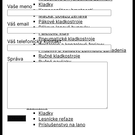
Kladky
Vaše meno
Kompenzátory hmotnosti
Mačka, pojazd žeriava
Pákové kladkostroje
Váš email
Pákove lanové hupcuky
Paletové vidly
Pneumatické kladkostroje
Váš telefonický kontakt
Portálové a konzolové žeriavy
Prísavky a Vakuové zdvíhacie zariadenia
Ručné kladkostroje
Správa
Ručné navijaky
Svorky na ťahanie paliet
Vedenie káblov
Závesné svorky
Zdvíhacie magnety
Zdvíhacie stoly
Zdvíhacie svorky
Zdvíhacie traverzy (trámy)
Lesníctvo
Kladky
Lesnícke reťaze
Príslušenstvo na lano