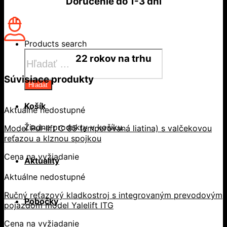
Doručenie do
1-3 dní
Products search
22 rokov
na trhu
Súvisiace produkty
Hľadať
Košík
Aktuálne nedostupné
Žiadne produkty v košíku.
Model Pul-lift C 85 temperovaná liatina) s valčekovou
reťazou a klznou spojkou
Cena na vyžiadanie
Aktuality
Aktuálne nedostupné
Ručný reťazový kladkostroj s integrovaným prevodovým
Pobočky
pojazdom model Yalelift ITG
Cena na vyžiadanie