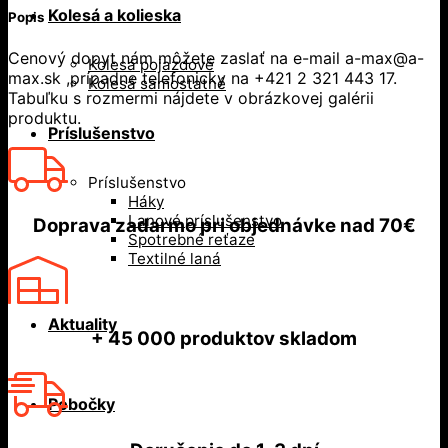
Kolesá a kolieska
Popis
Cenový dopyt nám môžete zaslať na e-mail a-max@a-
Kolesá pojazdové
max.sk ,prípadne telefonicky na +421 2 321 443 17.
Kolesá samostatné
Tabuľku s rozmermi nájdete v obrázkovej galérii
produktu.
Príslušenstvo
Príslušenstvo
Háky
Lanové príslušenstvo
Doprava zadarmo
pri objednávke nad
70€
Spotrebné reťaze
Textilné laná
Aktuality
+ 45 000
produktov skladom
Pobočky