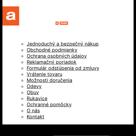
Jednoduchý a bezpečný nákup
Obchodné podmienky
Ochrana osobných údajov
Reklamačný poriadok
Formulár odstúpenia od zmluvy
Vrátenie tovaru
Možnosti doručenia
Odevy
Obuv
Rukavice
Ochranné pomôcky
O nás
Kontakt
Všetky práva vyhradené © 2026