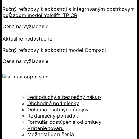
Ručný reťazový kladkostroj s integrovaným postrkovým
pojazdom model Yalelift ITP CR
Cena na vyžiadanie
Aktuálne nedostupné
Ručný reťazový kladkostroj model Compact
Cena na vyžiadanie
Jednoduchý a bezpečný nákup
Obchodné podmienky
Ochrana osobných údajov
Reklamačný poriadok
Formulár odstúpenia od zmluvy
Vrátenie tovaru
Možnosti doručenia