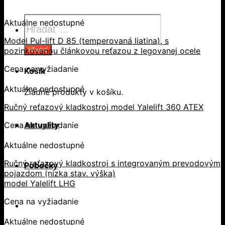
Products
Aktuálne nedostupné
search
Model Pul-lift D 85 (temperovaná liatina), s
pozinkovanou článkovou reťazou z legovanej ocele
Hľadať
Cena na vyžiadanie
Košík
Aktuálne nedostupné
Žiadne produkty v košíku.
Ručný reťazový kladkostroj model Yalelift 360 ATEX
Aktuality
Cena na vyžiadanie
Aktuálne nedostupné
Ručný reťazový kladkostroj s integrovaným prevodovým
Pobočky
pojazdom (nízka stav. výška)
model Yalelift LHG
Cena na vyžiadanie
Aktuálne nedostupné