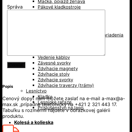
Mačka, pojazd žeriava
Správa
Pákové kladkostroje
Pákove lanové hupcuky
Paletové vidly
Pneumatické kladkostroje
Portálové a konzolové žeriavy
Prísavky a Vakuové zdvíhacie zariadenia
Ručné kladkostroje
Ručné navijaky
Svorky na ťahanie paliet
Vedenie káblov
Závesné svorky
Zdvíhacie magnety
Zdvíhacie stoly
Zdvíhacie svorky
Zdvíhacie traverzy (trámy)
Popis
Lesníctvo
Kladky
Cenový dopyt nám môžete zaslať na e-mail a-max@a-
Lesnícke reťaze
max.sk ,prípadne telefonicky na +421 2 321 443 17.
Príslušenstvo na lano
Tabuľku s rozmermi nájdete v obrázkovej galérii
produktu.
Kolesá a kolieska