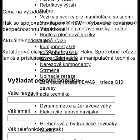
Rebríkový výťah
Roľne
Cena na vyžiadanie
Vozíky a svorky pre manipuláciu so sudmi
Hák so spojovacím čapom KHSW – Vybavené kovanou
Vysokozdvižné paletové vozíky – elektrické
Vysokozdvižné paletové vozíky – ručné
bezpečnostnou západkou.
Rudle a plošinové vozíky
Aktuálne nedostupné
Technické reťaze
komponenty G8
Katalógové číslo:
13b
Kategórie:
Háky
,
Spotrebné reťaze,
komponenty G10
lanká a príslušenstvo
,
Zdvíhacia a manipulačná technika
Komponenty G12
Nerezové komponenty
Strmene
Upínacie reťaze
Vyžiadať cenovú ponuku
Zdvíhacie reťaze PEWAG – trieda G10
závesy
Vaše meno
Zdvíhacia technika
Dielenské žeriavy
Dynamometre a žeriavove váhy
Váš email
Elektrické lanové navijaky
Elektrické reťazové kladkostroje
Hrebeňové a hydraulické zdviháky
Váš telefonický kontakt
Kladky
Kompenzátory hmotnosti