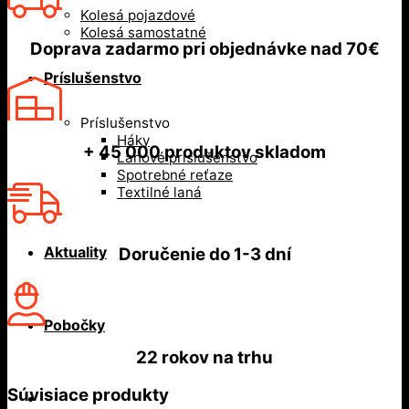
Kolesá pojazdové
Kolesá samostatné
Doprava zadarmo
pri objednávke nad
70€
Príslušenstvo
Príslušenstvo
Háky
+ 45 000
produktov skladom
Lanové príslušenstvo
Spotrebné reťaze
Textilné laná
Aktuality
Doručenie do
1-3 dní
Pobočky
22 rokov
na trhu
Súvisiace produkty