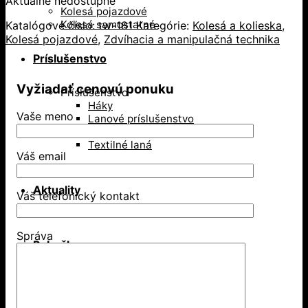
Aktuálne nedostupné
Kolesá pojazdové
Kolesá samostatné
Katalógové číslo:
tw-181
Kategórie:
Kolesá a kolieska
,
Kolesá pojazdové
,
Zdvíhacia a manipulačná technika
Príslušenstvo
Vyžiadať cenovú ponuku
Príslušenstvo
Háky
Vaše meno
Lanové príslušenstvo
Spotrebné reťaze
Textilné laná
Váš email
Aktuality
Váš telefonický kontakt
Správa
Pobočky