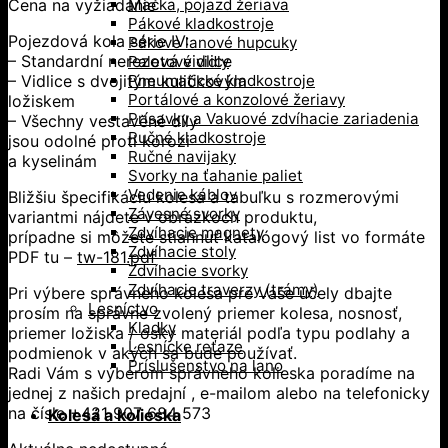
Cena na vyžiadanie
Mačka, pojazd žeriava
Pákové kladkostroje
Pojezdová kola série IV:
Pákove lanové hupcuky
– Standardní nerezová vidlice
Paletové vidly
– Vidlice s dvojitým kuličkovým
Pneumatické kladkostroje
Portálové a konzolové žeriavy
ložiskem
Prísavky a Vakuové zdvíhacie zariadenia
– Všechny vestavěné díly
Ručné kladkostroje
jsou odolné proti korozi
Ručné navijaky
a kyselinám
Svorky na ťahanie paliet
Vedenie káblov
Bližšiu špecifikáciu kolesa a tabuľku s rozmerovými
Závesné svorky
variantmi nájdete v obrázkoch produktu,
Zdvíhacie magnety
prípadne si môžete stiahnuť katalógový list vo formáte
Zdvíhacie stoly
PDF tu –
tw-181.pdf
Zdvíhacie svorky
Zdvíhacie traverzy (trámy)
Pri výbere správneho kolesa pre Vaše účely dbajte
Lesníctvo
prosím na správne zvolený priemer kolesa, nosnosť,
Kladky
priemer ložiska / osky materiál podľa typu podlahy a
Lesnícke reťaze
podmienok v akých sa bude používať.
Príslušenstvo na lano
Radi Vám s výberom správneho kolieska poradíme na
jednej z našich predajní , e-mailom alebo na telefonicky
na čísle +421 907 684 573
Kolesá a kolieska