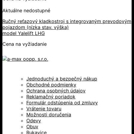
Aktuálne nedostupné
Ručný reťazový kladkostroj s integrovaným prevodovým
pojazdom (nízka stav. výška)
model Yalelift LHG
Cena na vyžiadanie
Jednoduchý a bezpečný nákup
Obchodné podmienky
Ochrana osobných údajov
Reklamačný poriadok
Formulár odstúpenia od zmluvy
Vrátenie tovaru
Možnosti doručenia
Odevy
Obuv
Rukavice