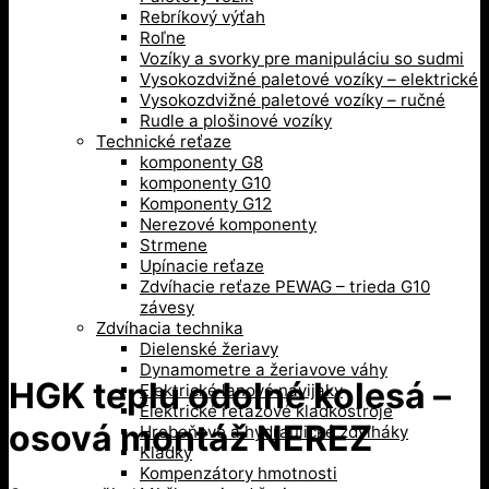
Rebríkový výťah
Roľne
Vozíky a svorky pre manipuláciu so sudmi
Vysokozdvižné paletové vozíky – elektrické
Vysokozdvižné paletové vozíky – ručné
Rudle a plošinové vozíky
Technické reťaze
komponenty G8
komponenty G10
Komponenty G12
Nerezové komponenty
Strmene
Upínacie reťaze
Zdvíhacie reťaze PEWAG – trieda G10
závesy
Zdvíhacia technika
Dielenské žeriavy
Dynamometre a žeriavove váhy
HGK teplu odolné kolesá –
Elektrické lanové navijaky
Elektrické reťazové kladkostroje
osová montáž NEREZ
Hrebeňové a hydraulické zdviháky
Kladky
Kompenzátory hmotnosti