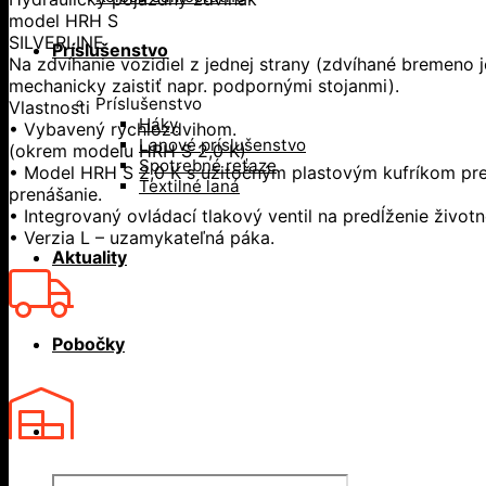
model HRH S
SILVERLINE
Príslušenstvo
Na zdvíhanie vozidiel z jednej strany (zdvíhané bremeno 
mechanicky zaistiť napr. podpornými stojanmi).
Príslušenstvo
Vlastnosti
Háky
• Vybavený rýchlozdvihom.
Lanové príslušenstvo
(okrem modelu HRH S 2,0 K)
Spotrebné reťaze
• Model HRH S 2,0 K s užitočným plastovým kufríkom pre
Textilné laná
prenášanie.
• Integrovaný ovládací tlakový ventil na predĺženie životn
• Verzia L – uzamykateľná páka.
Aktuality
Pobočky
Products