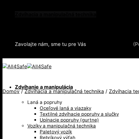
Skip
Oblečenie a ochranné prostriedky
to
Zdvíhacia a manipulačná technika
content
Záchytné systémy a kolektívna ochrana
Snehové reťaze
Serea Locks
Zavolajte nám, sme tu pre Vás
+421 2 321 443 16
(P
+421 2 321 443 16 / Po-Pia: 8-17hod.
Zdvíhanie a manipulácia
Domov
/
Zdvíhacia a manipulačná technika
/
Zdvíhacia te
Laná a popruhy
Oceľové laná a viazaky
Textilné zdvíhacie popruhy a slučky
Upínacie popruhy (gurtne)
Vozíky a manipulačná technika
Paletový vozík
Rebríkový výťah