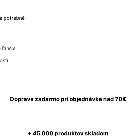
je potrebné
 ľahšie
osti.
Doprava zadarmo
pri objednávke nad
70€
+ 45 000
produktov skladom