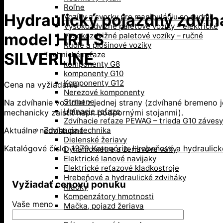
Roľne
Hydraulický pojazdný zdvih
Vozíky a svorky pre manipuláciu so sudmi
Vysokozdvižné paletové vozíky – elektrické
model HRH S
Vysokozdvižné paletové vozíky – ručné
Rudle a plošinové vozíky
SILVERLINE
Technické reťaze
komponenty G8
komponenty G10
Komponenty G12
Cena na vyžiadanie
Nerezové komponenty
Strmene
Na zdvíhanie vozidiel z jednej strany (zdvíhané bremeno 
Upínacie reťaze
mechanicky zaistiť napr. podpornými stojanmi).
Zdvíhacie reťaze PEWAG – trieda G10 závesy
Aktuálne nedostupné
Zdvíhacia technika
Dielenské žeriavy
Katalógové číslo:
1379
Kategórie:
Hrebeňové a hydraulick
Dynamometre a žeriavove váhy
Elektrické lanové navijaky
Elektrické reťazové kladkostroje
Hrebeňové a hydraulické zdviháky
Vyžiadať cenovú ponuku
Kladky
Kompenzátory hmotnosti
Vaše meno
Mačka, pojazd žeriava
Pákové kladkostroje