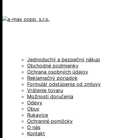
Jednoduchý a bezpečný nákup
Obchodné podmienky
Ochrana osobných údajov
Reklamačný poriadok
Formulár odstúpenia od zmluvy
Vrátenie tovaru
Možnosti doručenia
Odevy
Obuv
Rukavice
Ochranné pomôcky
O nás
Kontakt