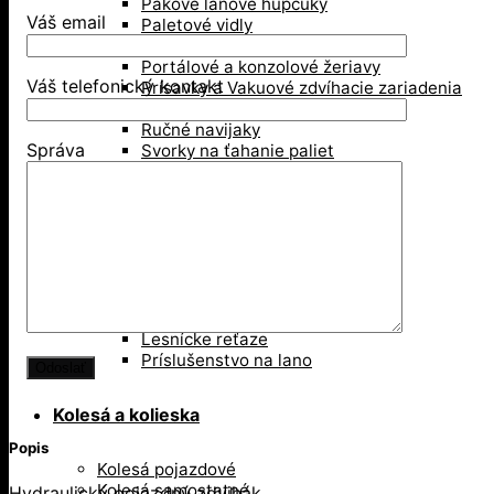
Pákove lanové hupcuky
Váš email
Paletové vidly
Pneumatické kladkostroje
Portálové a konzolové žeriavy
Váš telefonický kontakt
Prísavky a Vakuové zdvíhacie zariadenia
Ručné kladkostroje
Ručné navijaky
Správa
Svorky na ťahanie paliet
Vedenie káblov
Závesné svorky
Zdvíhacie magnety
Zdvíhacie stoly
Zdvíhacie svorky
Zdvíhacie traverzy (trámy)
Lesníctvo
Kladky
Lesnícke reťaze
Príslušenstvo na lano
Kolesá a kolieska
Popis
Kolesá pojazdové
Kolesá samostatné
Hydraulický pojazdný zdvihák