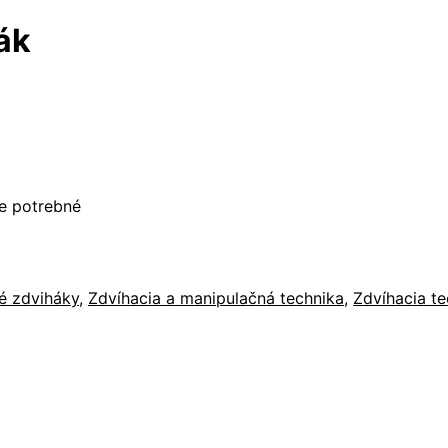
ák
je potrebné
é zdviháky
,
Zdvíhacia a manipulačná technika
,
Zdvíhacia te