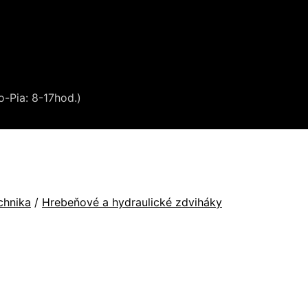
o-Pia: 8-17hod.)
chnika
/
Hrebeňové a hydraulické zdviháky