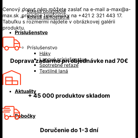
Cenový dopyt nám môžete zaslať na e-mail a-max@a-
Kolesá pojazdové
max.sk ,prípadne telefonicky na +421 2 321 443 17.
Kolesá samostatné
Tabuľku s rozmermi nájdete v obrázkovej galérii
produktu.
Príslušenstvo
Príslušenstvo
Háky
Lanové príslušenstvo
Doprava zadarmo
pri objednávke nad
70€
Spotrebné reťaze
Textilné laná
Aktuality
+ 45 000
produktov skladom
Pobočky
Doručenie do
1-3 dní