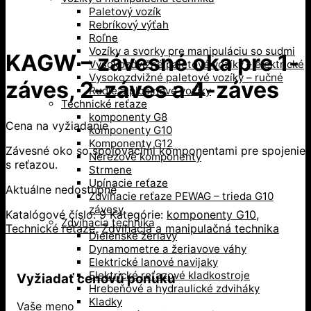
Paletový vozík
Rebríkový výťah
Roľne
Vozíky a svorky pre manipuláciu so sudmi
KAGW – závesné oka pre 1-
Vysokozdvižné paletové vozíky – elektrické
Vysokozdvižné paletové vozíky – ručné
záves, 2-záves a 4-záves
Rudle a plošinové vozíky
Technické reťaze
komponenty G8
Cena na vyžiadanie
komponenty G10
Komponenty G12
Závesné oko so spojovacími komponentami pre spojenie
Nerezové komponenty
s reťazou.
Strmene
Upínacie reťaze
Aktuálne nedostupné
Zdvíhacie reťaze PEWAG – trieda G10
závesy
Katalógové číslo:
9
Kategórie:
komponenty G10
,
Zdvíhacia technika
Technické reťaze
,
Zdvíhacia a manipulačná technika
Dielenské žeriavy
Dynamometre a žeriavove váhy
Elektrické lanové navijaky
Elektrické reťazové kladkostroje
Vyžiadať cenovú ponuku
Hrebeňové a hydraulické zdviháky
Kladky
Vaše meno