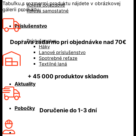
Tabuľku s rozmermi produktu nájdete v obrázkovej
Kolesá pojazdové
gálerii produktu.
Kolesá samostatné
Príslušenstvo
Príslušenstvo
Doprava zadarmo
pri objednávke nad
70€
Háky
Lanové príslušenstvo
Spotrebné reťaze
Textilné laná
+ 45 000
produktov skladom
Aktuality
Pobočky
Doručenie do
1-3 dní