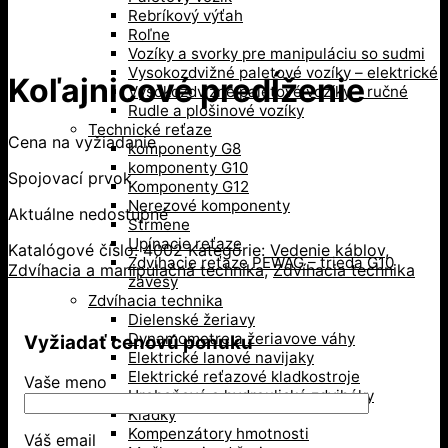
Rebríkový výťah
Roľne
Vozíky a svorky pre manipuláciu so sudmi
Vysokozdvižné paletové vozíky – elektrické
Koľajnicové predĺženie
Vysokozdvižné paletové vozíky – ručné
Rudle a plošinové vozíky
Technické reťaze
Cena na vyžiadanie
komponenty G8
komponenty G10
Spojovací prvok
Komponenty G12
Nerezové komponenty
Aktuálne nedostupné
Strmene
Upínacie reťaze
Katalógové číslo:
4002
Kategórie:
Vedenie káblov
,
Zdvíhacie reťaze PEWAG – trieda G10
Zdvíhacia a manipulačná technika
,
Zdvíhacia technika
závesy
Zdvíhacia technika
Dielenské žeriavy
Dynamometre a žeriavove váhy
Vyžiadať cenovú ponuku
Elektrické lanové navijaky
Elektrické reťazové kladkostroje
Vaše meno
Hrebeňové a hydraulické zdviháky
Kladky
Kompenzátory hmotnosti
Váš email