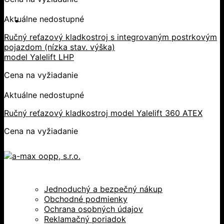
Aktuálne nedostupné
Ručný reťazový kladkostroj s integrovaným postrkovým
pojazdom (nízka stav. výška)
model Yalelift LHP
Cena na vyžiadanie
Aktuálne nedostupné
Ručný reťazový kladkostroj model Yalelift 360 ATEX
Cena na vyžiadanie
Jednoduchý a bezpečný nákup
Obchodné podmienky
Ochrana osobných údajov
Reklamačný poriadok