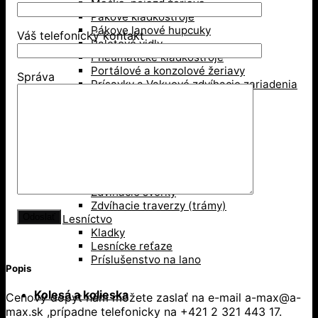
Mačka, pojazd žeriava
Pákové kladkostroje
Pákove lanové hupcuky
Váš telefonický kontakt
Paletové vidly
Pneumatické kladkostroje
Portálové a konzolové žeriavy
Správa
Prísavky a Vakuové zdvíhacie zariadenia
Ručné kladkostroje
Ručné navijaky
Svorky na ťahanie paliet
Vedenie káblov
Závesné svorky
Zdvíhacie magnety
Zdvíhacie stoly
Zdvíhacie svorky
Zdvíhacie traverzy (trámy)
Lesníctvo
Kladky
Lesnícke reťaze
Príslušenstvo na lano
Popis
Kolesá a kolieska
Cenový dopyt nám môžete zaslať na e-mail a-max@a-
max.sk ,prípadne telefonicky na +421 2 321 443 17.