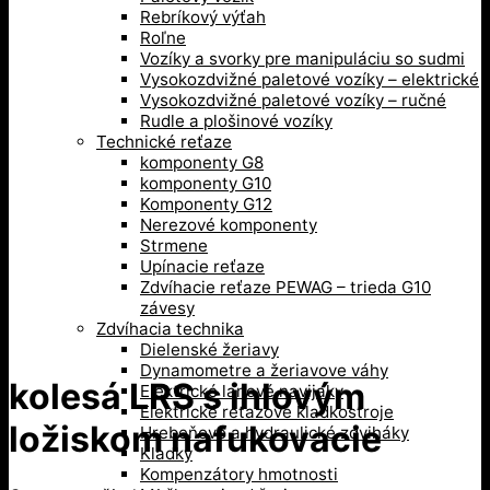
Rebríkový výťah
Roľne
Vozíky a svorky pre manipuláciu so sudmi
Vysokozdvižné paletové vozíky – elektrické
Vysokozdvižné paletové vozíky – ručné
Rudle a plošinové vozíky
Technické reťaze
komponenty G8
komponenty G10
Komponenty G12
Nerezové komponenty
Strmene
Upínacie reťaze
Zdvíhacie reťaze PEWAG – trieda G10
závesy
Zdvíhacia technika
Dielenské žeriavy
Dynamometre a žeriavove váhy
kolesá LRS s ihlovým
Elektrické lanové navijaky
Elektrické reťazové kladkostroje
ložiskom nafukovacie
Hrebeňové a hydraulické zdviháky
Kladky
Kompenzátory hmotnosti