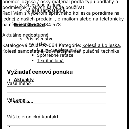
priemer ložiska / osky materiál podľa typu podlahy a
Kolesá pojazdové
podmienok v akých sa bude používať.
Kolesá samostatné
Radi Vám s výberom správneho kolieska poradíme na
jednej z našich predajní , e-mailom alebo na telefonicky
na čísle +421 907 684 573
Príslušenstvo
Aktuálne nedostupné
Príslušenstvo
Háky
Katalógové číslo:
tw-064
Kategórie:
Kolesá a kolieska
,
Lanové príslušenstvo
Kolesá samostatné
,
Zdvíhacia a manipulačná technika
Spotrebné reťaze
Textilné laná
Vyžiadať cenovú ponuku
Aktuality
Vaše meno
Váš email
Pobočky
Váš telefonický kontakt