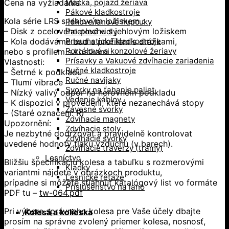
Cena na vyžiadanie
Mačka, pojazd žeriava
Pákové kladkostroje
Kola série LRS s jehlovým ložiskem :
Pákove lanové hupcuky
– Disk z ocelového plechu s jehlovým ložiskem
Paletové vidly
– Kola dodáváme buď s profilem s drážkami,
Pneumatické kladkostroje
Portálové a konzolové žeriavy
nebo s profilem s kostkami
Prísavky a Vakuové zdvíhacie zariadenia
Vlastnosti:
Ručné kladkostroje
– Šetrné k podkladu
Ručné navijaky
– Tlumí vibrace
Svorky na ťahanie paliet
– Nízký valivý odpor na nerovném podkladu
Vedenie káblov
– K dispozici v provedení, které nezanechává stopy
Závesné svorky
– (Staré označení: R)
Zdvíhacie magnety
Upozornění:
Zdvíhacie stoly
Je nezbytné dodržovat a pravidelně kontrolovat
Zdvíhacie svorky
uvedené hodnoty tlaku vzduchu (v barech).
Zdvíhacie traverzy (trámy)
Lesníctvo
Bližšiu špecifikáciu kolesa a tabuľku s rozmerovými
Kladky
variantmi nájdete v obrázkoch produktu,
Lesnícke reťaze
prípadne si môžete stiahnuť katalógový list vo formáte
Príslušenstvo na lano
PDF tu –
tw-064.pdf
Pri výbere správneho kolesa pre Vaše účely dbajte
Kolesá a kolieska
prosím na správne zvolený priemer kolesa, nosnosť,