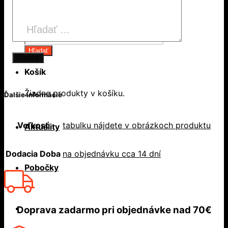
Products
search
Hľadať
Košík
Žiadne produkty v košíku.
Ďalšie informácie
Veľkosť
tabulku nájdete v obrázkoch produktu
Aktuality
Dodacia Doba
na objednávku cca 14 dní
Pobočky
Doprava zadarmo
pri objednávke nad
70€