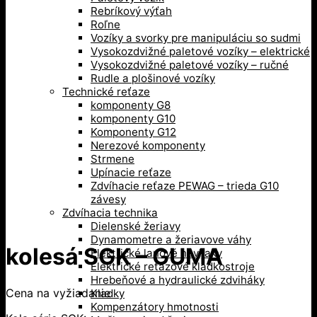
Rebríkový výťah
Roľne
Vozíky a svorky pre manipuláciu so sudmi
Vysokozdvižné paletové vozíky – elektrické
Vysokozdvižné paletové vozíky – ručné
Rudle a plošinové vozíky
Technické reťaze
komponenty G8
komponenty G10
Komponenty G12
Nerezové komponenty
Strmene
Upínacie reťaze
Zdvíhacie reťaze PEWAG – trieda G10
závesy
Zdvíhacia technika
Dielenské žeriavy
Dynamometre a žeriavove váhy
kolesá SGK – GUMA
Elektrické lanové navijaky
Elektrické reťazové kladkostroje
Hrebeňové a hydraulické zdviháky
Cena na vyžiadanie
Kladky
Kompenzátory hmotnosti