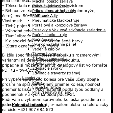
Kola série SGK:
Mačka, pojazd žeriava
– Těleso kola z plastu s jehlovým ložiskem
Pákové kladkostroje
– Běhoun ze standardní nezapáchající plnopryže,
Pákove lanové hupcuky
černý, cca 80–85° Shore A
Paletové vidly
Pneumatické kladkostroje
Vlastnosti:
Portálové a konzolové žeriavy
– Tichý pojezd
Prísavky a Vakuové zdvíhacie zariadenia
– Výhodná cena
Ručné kladkostroje
– Tlumí vibrace
Ručné navijaky
– K dispozici také s běhounem šedé barvy
Svorky na ťahanie paliet
– (Staré označení: 522/…/KU)
Vedenie káblov
Závesné svorky
Bližšiu špecifikáciu kolesa a tabuľku s rozmerovými
Zdvíhacie magnety
variantmi nájdete v obrázkoch produktu,
Zdvíhacie stoly
prípadne si môžete stiahnuť katalógový list vo formáte
Zdvíhacie svorky
PDF tu –
tw-025.pdf
Zdvíhacie traverzy (trámy)
Lesníctvo
Pri výbere správneho kolesa pre Vaše účely dbajte
Kladky
prosím na správne zvolený priemer kolesa, nosnosť,
Lesnícke reťaze
priemer ložiska / osky materiál podľa typu podlahy a
Príslušenstvo na lano
podmienok v akých sa bude používať.
Radi Vám s výberom správneho kolieska poradíme na
jednej z našich predajní , e-mailom alebo na telefonicky
Kolesá a kolieska
na čísle +421 907 684 573