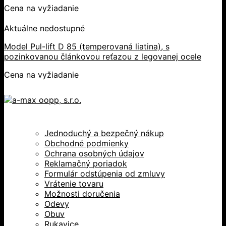
Cena na vyžiadanie
Aktuálne nedostupné
Model Pul-lift D 85 (temperovaná liatina), s
pozinkovanou článkovou reťazou z legovanej ocele
Cena na vyžiadanie
Jednoduchý a bezpečný nákup
Obchodné podmienky
Ochrana osobných údajov
Reklamačný poriadok
Formulár odstúpenia od zmluvy
Vrátenie tovaru
Možnosti doručenia
Odevy
Obuv
Rukavice