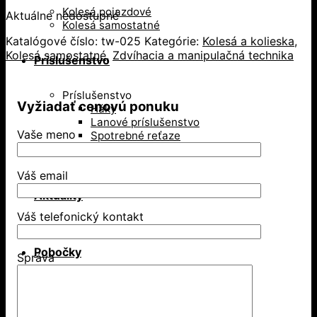
Kolesá pojazdové
Aktuálne nedostupné
Kolesá samostatné
Katalógové číslo:
tw-025
Kategórie:
Kolesá a kolieska
,
Kolesá samostatné
,
Zdvíhacia a manipulačná technika
Príslušenstvo
Príslušenstvo
Vyžiadať cenovú ponuku
Háky
Lanové príslušenstvo
Vaše meno
Spotrebné reťaze
Textilné laná
Váš email
Aktuality
Váš telefonický kontakt
Pobočky
Správa