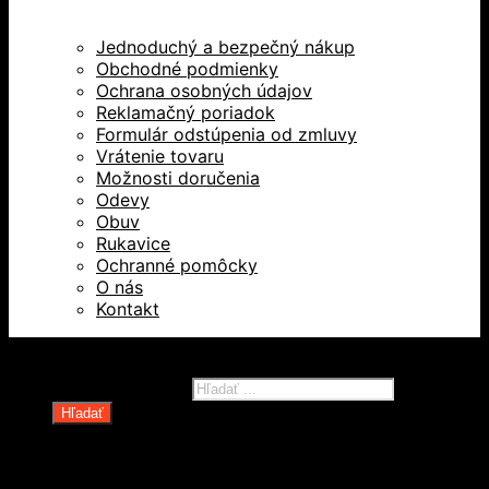
Jednoduchý a bezpečný nákup
Obchodné podmienky
Ochrana osobných údajov
Reklamačný poriadok
Formulár odstúpenia od zmluvy
Vrátenie tovaru
Možnosti doručenia
Odevy
Obuv
Rukavice
Ochranné pomôcky
O nás
Kontakt
Všetky práva vyhradené © 2026
Products search
Hľadať
Domov
Oblečenie a ochranné prostriedky
Odevy