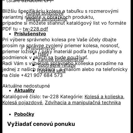
– (Staré označení: LP)
Bližšiu špecifikáciu kolesa a tabuľku s rozmerovými
Kolesá pojazdové
variantmi nájdete v obrázkoch produktu,
Kolesá samostatné
prípadne si môžete stiahnuť katalógový list vo formáte
PDF tu –
tw-228.pdf
Príslušenstvo
Pri výbere správneho kolesa pre Vaše účely dbajte
prosím na správne zvolený priemer kolesa, nosnosť,
Príslušenstvo
priemer ložiska / osky materiál podľa typu podlahy a
Háky
podmienok v akých sa bude používať.
Lanové príslušenstvo
Radi Vám s výberom správneho kolieska poradíme na
Spotrebné reťaze
jednej z našich predajní , e-mailom alebo na telefonicky
Textilné laná
na čísle +421 907 684 573
Aktuálne nedostupné
Aktuality
Katalógové číslo:
tw-228
Kategórie:
Kolesá a kolieska
,
Kolesá pojazdové
,
Zdvíhacia a manipulačná technika
Pobočky
Vyžiadať cenovú ponuku