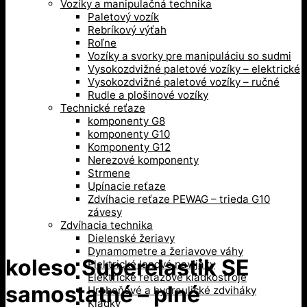
Vozíky a manipulačná technika
Paletový vozík
Rebríkový výťah
Roľne
Vozíky a svorky pre manipuláciu so sudmi
Vysokozdvižné paletové vozíky – elektrické
Vysokozdvižné paletové vozíky – ručné
Rudle a plošinové vozíky
Technické reťaze
komponenty G8
komponenty G10
Komponenty G12
Nerezové komponenty
Strmene
Upínacie reťaze
Zdvíhacie reťaze PEWAG – trieda G10
závesy
Zdvíhacia technika
Dielenské žeriavy
Dynamometre a žeriavove váhy
koleso Superelastik SE
Elektrické lanové navijaky
Elektrické reťazové kladkostroje
samostatné – plné
Hrebeňové a hydraulické zdviháky
Kladky