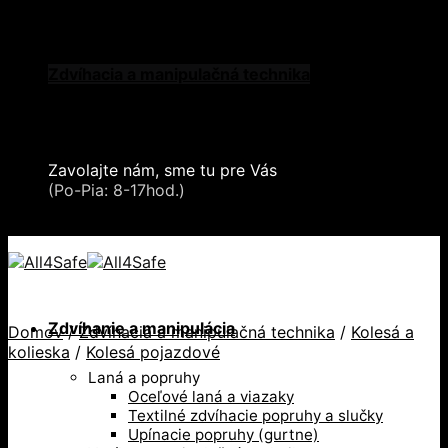
Skip to content
Oblečenie a ochranné prostriedky
Zdvíhacia a manipulačná technika
Záchytné systémy a kolektívna ochrana
Snehové reťaze
Serea Locks
Zavolajte nám, sme tu pre Vás
+421 2 321 443 16
(Po-Pia: 8-17hod.)
+421 2 321 443 16 / Po-Pia: 8-17hod.
Zdvíhanie a manipulácia
Domov
/
Zdvíhacia a manipulačná technika
/
Kolesá a
kolieska
/
Kolesá pojazdové
Laná a popruhy
Oceľové laná a viazaky
Textilné zdvíhacie popruhy a slučky
Upínacie popruhy (gurtne)