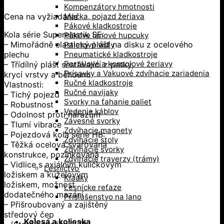
Kompenzátory hmotnosti
Cena na vyžiadanie
Mačka, pojazd žeriava
Pákové kladkostroje
Kola série Superelastik SE:
Pákove lanové hupcuky
– Mimořádně elastický plášť na disku z ocelového
Paletové vidly
plechu
Pneumatické kladkostroje
Portálové a konzolové žeriavy
– Třídílný plášť sestávající z patky,
Prísavky a Vakuové zdvíhacie zariadenia
krycí vrstvy a běhounu
Ručné kladkostroje
Vlastnosti:
Ručné navijaky
– Tichý pojezd
Svorky na ťahanie paliet
– Robustnost
Vedenie káblov
– Odolnost proti nárazům
Závesné svorky
– Tlumí vibrace
Zdvíhacie magnety
– Pojezdová kola série HB:
Zdvíhacie stoly
– Těžká ocelová svařovaná
Zdvíhacie svorky
konstrukce, pozinkovaná
Zdvíhacie traverzy (trámy)
– Vidlice s axiálním kuličkovým
Lesníctvo
ložiskem a kuželovým
Kladky
ložiskem, možnost
Lesnícke reťaze
dodatečného mazání
Príslušenstvo na lano
– Přišroubovaný a zajištěný
středový čep
Kolesá a kolieska