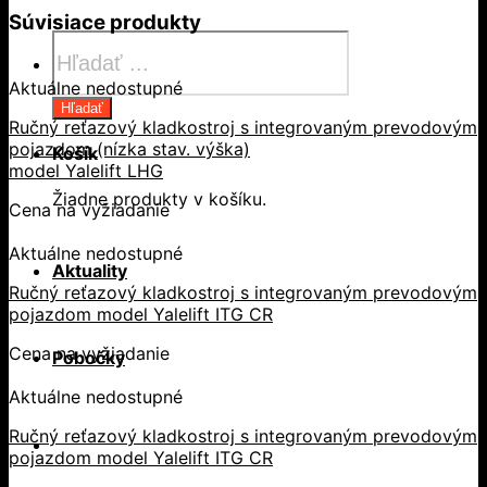
Súvisiace produkty
Products
search
Aktuálne nedostupné
Hľadať
Ručný reťazový kladkostroj s integrovaným prevodovým
pojazdom (nízka stav. výška)
Košík
model Yalelift LHG
Žiadne produkty v košíku.
Cena na vyžiadanie
Aktuálne nedostupné
Aktuality
Ručný reťazový kladkostroj s integrovaným prevodovým
pojazdom model Yalelift ITG CR
Cena na vyžiadanie
Pobočky
Aktuálne nedostupné
Ručný reťazový kladkostroj s integrovaným prevodovým
pojazdom model Yalelift ITG CR