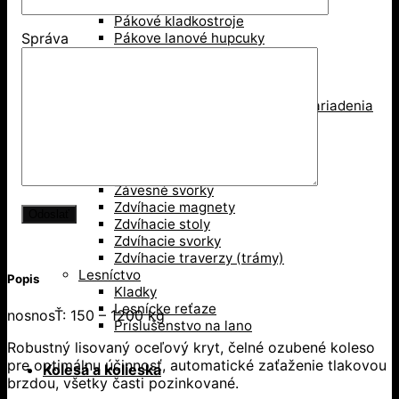
Mačka, pojazd žeriava
Pákové kladkostroje
Pákove lanové hupcuky
Správa
Paletové vidly
Pneumatické kladkostroje
Portálové a konzolové žeriavy
Prísavky a Vakuové zdvíhacie zariadenia
Ručné kladkostroje
Ručné navijaky
Svorky na ťahanie paliet
Vedenie káblov
Závesné svorky
Zdvíhacie magnety
Zdvíhacie stoly
Zdvíhacie svorky
Zdvíhacie traverzy (trámy)
Lesníctvo
Popis
Kladky
Lesnícke reťaze
nosnosŤ: 150 – 1200 kg
Príslušenstvo na lano
Robustný lisovaný oceľový kryt, čelné ozubené koleso
pre optimálnu účinnosť, automatické zaťaženie tlakovou
Kolesá a kolieska
brzdou, všetky časti pozinkované.