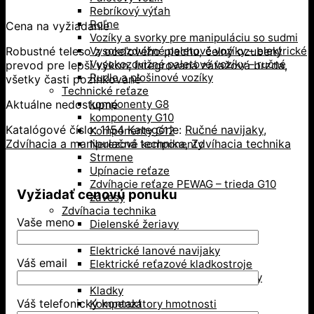
Rebríkový výťah
Roľne
Cena na vyžiadanie
Vozíky a svorky pre manipuláciu so sudmi
Robustné teleso z oceľového plechu, čelný ozubený
Vysokozdvižné paletové vozíky – elektrické
Vysokozdvižné paletové vozíky – ručné
prevod pre lepší výkon, integrovaná záťažová brzda,
Rudle a plošinové vozíky
všetky časti pozinkované
Technické reťaze
Aktuálne nedostupné
komponenty G8
komponenty G10
Katalógové číslo:
1154
Kategórie:
Ručné navijaky
,
Komponenty G12
Zdvíhacia a manipulačná technika
,
Zdvíhacia technika
Nerezové komponenty
Strmene
Upínacie reťaze
Zdvíhacie reťaze PEWAG – trieda G10
Vyžiadať cenovú ponuku
závesy
Zdvíhacia technika
Vaše meno
Dielenské žeriavy
Dynamometre a žeriavove váhy
Elektrické lanové navijaky
Váš email
Elektrické reťazové kladkostroje
Hrebeňové a hydraulické zdviháky
Kladky
Váš telefonický kontakt
Kompenzátory hmotnosti