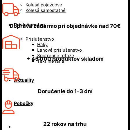
Kolesá pojazdové
Kolesá samostatné
Príslušenstvo
Doprava zadarmo
pri objednávke nad
70€
Príslušenstvo
Háky
Lanové príslušenstvo
Spotrebné reťaze
+ 45 000
produktov skladom
Textilné laná
Aktuality
Doručenie do
1-3 dní
Pobočky
22 rokov
na trhu