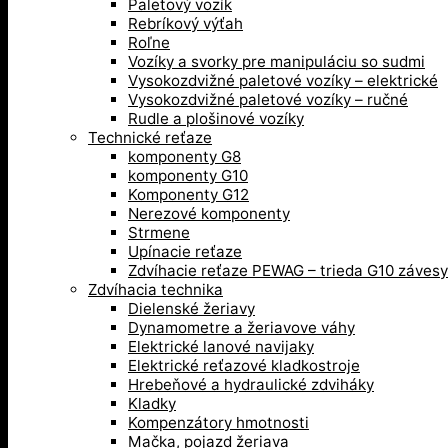
Paletový vozík
Rebríkový výťah
Roľne
Vozíky a svorky pre manipuláciu so sudmi
Vysokozdvižné paletové vozíky – elektrické
Vysokozdvižné paletové vozíky – ručné
Rudle a plošinové vozíky
Technické reťaze
komponenty G8
komponenty G10
Komponenty G12
Nerezové komponenty
Strmene
Upínacie reťaze
Zdvíhacie reťaze PEWAG – trieda G10 závesy
Zdvíhacia technika
Dielenské žeriavy
Dynamometre a žeriavove váhy
Elektrické lanové navijaky
Elektrické reťazové kladkostroje
Hrebeňové a hydraulické zdviháky
Kladky
Kompenzátory hmotnosti
Mačka, pojazd žeriava