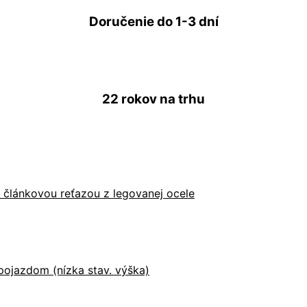
Doručenie do
1-3 dní
22 rokov
na trhu
u článkovou reťazou z legovanej ocele
ojazdom (nízka stav. výška)