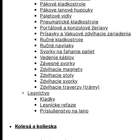
Pákové kladkostroje
Pákove lanové hupcuky
Paletové vidly
Pneumatické kladkostroje
Portálové a konzolové žeriavy
Prísavky a Vakuové zdvíhacie zariadenia
Ručné kladkostroje
Ručné navijaky
Svorky na ťahanie paliet
Vedenie káblov
Závesné svorky
Zdvíhacie magnety
Zdvíhacie stoly
Zdvíhacie svorky
Zdvíhacie traverzy (trámy)
Lesníctvo
Kladky
Lesnícke reťaze
Príslušenstvo na lano
Kolesá a kolieska