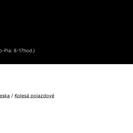
o-Pia: 8-17hod.)
ieska
/
Kolesá pojazdové