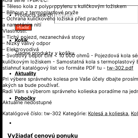
– Těleso kola z polypropylenu s kuličkovým ložiskem
– Běhoun z termoplastové pryže
Products search
– Ochrana kuličkového ložiska před prachem
a namotáním nití
Hľadať
Vlastnosti:
– Tichý pojezd, nezanechává stopy
Košík
– Nízký valivý odpor
– Elektrovodivá
Žiadne produkty v košíku.
– Svodový odpor činí < 10 000 ohmů - Pojezdová kola séri
kuličkovým ložiskem - Samostatná kola s termoplastový B
stiahnuť katalógový list vo formáte PDF tu -
tw-302.pdf
Aktuality
Pri výbere správneho kolesa pre Vaše účely dbajte prosím
akých sa bude používať.
Radi Vám s výberom správneho kolieska poradíme na jedne
Pobočky
Aktuálne nedostupné
Katalógové číslo:
tw-302
Kategórie:
Kolesá a kolieska
,
Ko
Vyžiadať cenovú ponuku