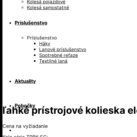
Kolesá pojazdové
Kolesá samostatné
Príslušenstvo
Príslušenstvo
Háky
Lanové príslušenstvo
Spotrebné reťaze
Textilné laná
Aktuality
Pobočky
ľahké prístrojové kolieska 
Cena na vyžiadanie
Kola série TPBK-EC: