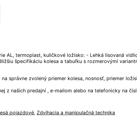
e AL, termoplast, kuličkové ložisko: - Lehká lisovaná vidl
ližšiu špecifikáciu kolesa a tabuľku s rozmerovými varian
 na správne zvolený priemer kolesa, nosnosť, priemer loži
j z našich predajní , e-mailom alebo na telefonicky na čí
lesá pojazdové
,
Zdvíhacia a manipulačná technika