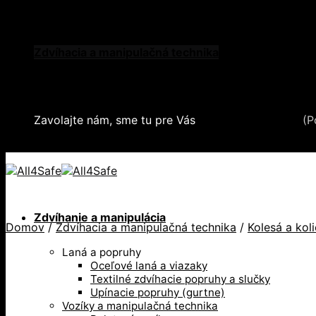
Skip to content
Oblečenie a ochranné prostriedky
Zdvíhacia a manipulačná technika
Záchytné systémy a kolektívna ochrana
Snehové reťaze
Serea Locks
Zavolajte nám, sme tu pre Vás
+421 2 321 443 16
(P
+421 2 321 443 16 / Po-Pia: 8-17hod.
Zdvíhanie a manipulácia
Domov
/
Zdvíhacia a manipulačná technika
/
Kolesá a kol
Laná a popruhy
Oceľové laná a viazaky
Textilné zdvíhacie popruhy a slučky
Upínacie popruhy (gurtne)
Vozíky a manipulačná technika