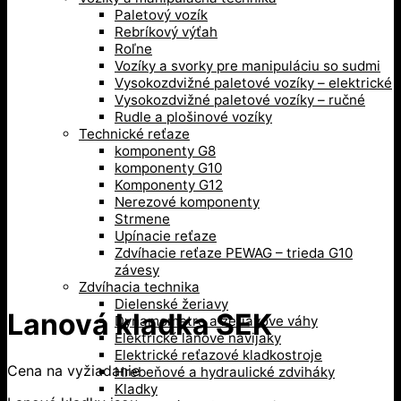
Paletový vozík
Rebríkový výťah
Roľne
Vozíky a svorky pre manipuláciu so sudmi
Vysokozdvižné paletové vozíky – elektrické
Vysokozdvižné paletové vozíky – ručné
Rudle a plošinové vozíky
Technické reťaze
komponenty G8
komponenty G10
Komponenty G12
Nerezové komponenty
Strmene
Upínacie reťaze
Zdvíhacie reťaze PEWAG – trieda G10
závesy
Zdvíhacia technika
Dielenské žeriavy
Lanová kladka SEK
Dynamometre a žeriavove váhy
Elektrické lanové navijaky
Elektrické reťazové kladkostroje
Cena na vyžiadanie
Hrebeňové a hydraulické zdviháky
Kladky