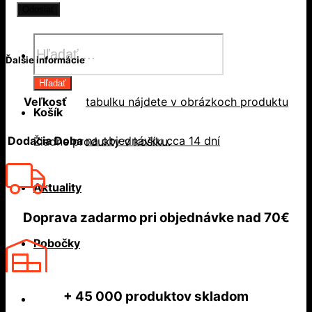
Products
search
Ďalšie informácie
Hľadať
Veľkosť
tabulku nájdete v obrázkoch produktu
Košík
Dodacia Doba
na objednávku cca 14 dní
Žiadne produkty v košíku.
Aktuality
Doprava zadarmo
pri objednávke nad
70€
Pobočky
+ 45 000
produktov skladom