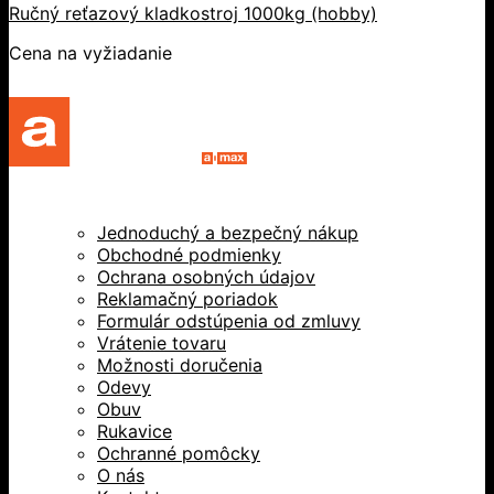
Ručný reťazový kladkostroj 1000kg (hobby)
Cena na vyžiadanie
Jednoduchý a bezpečný nákup
Obchodné podmienky
Ochrana osobných údajov
Reklamačný poriadok
Formulár odstúpenia od zmluvy
Vrátenie tovaru
Možnosti doručenia
Odevy
Obuv
Rukavice
Ochranné pomôcky
O nás