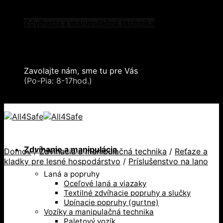
Skip
Oblečenie a ochranné prostriedky
to
Zdvíhacia a manipulačná technika
content
Záchytné systémy a kolektívna ochrana
Snehové reťaze
Serea Locks
Zavolajte nám, sme tu pre Vás
+421 2 321 443 16
(Po-Pia: 8-17hod.)
+421 2 321 443 16 / Po-Pia: 8-17hod.
Zdvíhanie a manipulácia
Domov
/
Zdvíhacia a manipulačná technika
/
Reťaze a
kladky pre lesné hospodárstvo
/
Príslušenstvo na lano
Laná a popruhy
Oceľové laná a viazaky
Textilné zdvíhacie popruhy a slučky
Upínacie popruhy (gurtne)
Vozíky a manipulačná technika
Paletový vozík