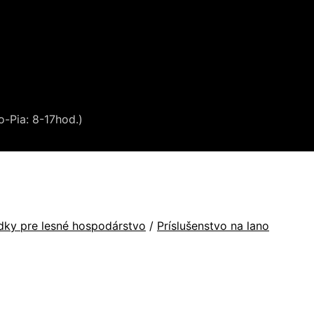
o-Pia: 8-17hod.)
dky pre lesné hospodárstvo
/
Príslušenstvo na lano