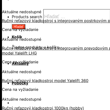
Aktuálne nedostupné
Products search
Ručný reťazový kladkostroj s integrovaným postrkovým p
Hľadať
Cena na vyžiadanie
Košík
Aktuálne nedostupné
Žiadne produkty v košíku.
Ručný reťazový kladkostroj s integrovaným prevodovým p
model Yalelift LHG
Cena na vyžiadanie
Aktuality
Aktuálne nedostupné
Ručný reťazový kladkostroj model Yalelift 360
Pobočky
Cena na vyžiadanie
Aktuálne nedostupné
Ručný reťazový kladkostroj 1000kg (hobby)