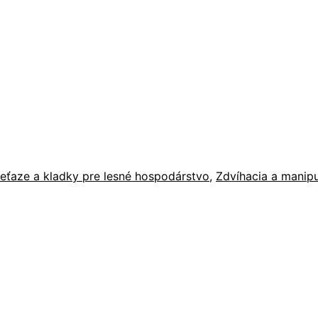
eťaze a kladky pre lesné hospodárstvo
,
Zdvíhacia a manipu