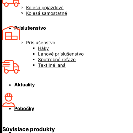
Kolesá pojazdové
Kolesá samostatné
Príslušenstvo
Príslušenstvo
Háky
Lanové príslušenstvo
Spotrebné reťaze
Textilné laná
Aktuality
Pobočky
Súvisiace produkty