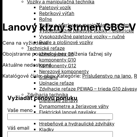
Vozíky a manipulačná technika
Paletový vozík
Rebríkový výťah
Roľne
Lanový klzný strmeň GBG-V
Vozíky a svorky pre manipuláciu so sudmi
Vysokozdvižné paletové vozíky – elektrické
Vysokozdvižné paletové vozíky – ručné
Rudle a plošinové vozíky
Cena na vyžiadanie
Technické reťaze
Obojstranne použiteľný bez zníženia ťažnej sily
komponenty G8
komponenty G10
Aktuálne nedostupné
Komponenty G12
Nerezové komponenty
Katalógové číslo:
gbgv
Kategórie:
Príslušenstvo na lano
,
R
Strmene
Upínacie reťaze
Zdvíhacie reťaze PEWAG – trieda G10 závesy
Zdvíhacia technika
Vyžiadať cenovú ponuku
Dielenské žeriavy
Dynamometre a žeriavove váhy
Vaše meno
Elektrické lanové navijaky
Elektrické reťazové kladkostroje
Hrebeňové a hydraulické zdviháky
Váš email
Kladky
Kompenzátory hmotnosti