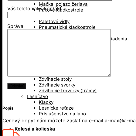
Mačka, pojazd žeriava
Váš telefonický kontakt
Pákové kladkostroje
Pákove lanové hupcuky
Paletové vidly
Správa
Pneumatické kladkostroje
Portálové a konzolové žeriavy
Prísavky a Vakuové zdvíhacie zariadenia
Ručné kladkostroje
Ručné navijaky
Svorky na ťahanie paliet
Vedenie káblov
Závesné svorky
Zdvíhacie magnety
Zdvíhacie stoly
Zdvíhacie svorky
Zdvíhacie traverzy (trámy)
Lesníctvo
Kladky
Lesnícke reťaze
Popis
Príslušenstvo na lano
Cenový dopyt nám môžete zaslať na e-mail a-max@a-max.sk
Kolesá a kolieska