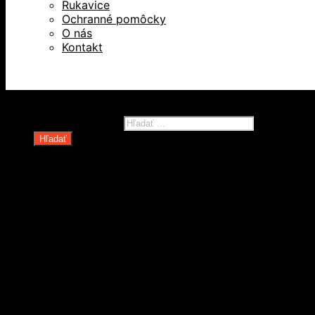
Rukavice
Ochranné pomôcky
O nás
Kontakt
Všetky práva vyhradené © 2026
Products search
Hľadať
Domov
Oblečenie a ochranné prostriedky
Odevy
Obuv
Ochranné pomôcky
Rukavice
Revízie OOPP
Zdvíhacia a manipulačná technika
Kolesá a kolieska
Oceľové laná a viazaky
Paletové vozíky a manipulačná technika
Rudle a plošinové vozíky