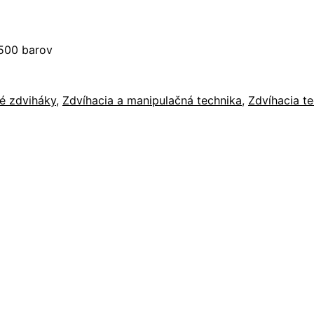
1500 barov
é zdviháky
,
Zdvíhacia a manipulačná technika
,
Zdvíhacia t