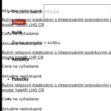
Aktuálne nedostupné
Products search
Ručný reťazový kladkostroj s integrovaným prevodovým p
Hľadať
model Yalelift LHG CR
Košík
Cena na vyžiadanie
Žiadne produkty v košíku.
Aktuálne nedostupné
Ručný reťazový kladkostroj s integrovaným postrkovým p
model Yalelift LHP CR
Aktuality
Cena na vyžiadanie
Aktuálne nedostupné
Pobočky
Ručný reťazový kladkostroj s integrovaným prevodovým p
model Yalelift LHG CR
Cena na vyžiadanie
Aktuálne nedostupné