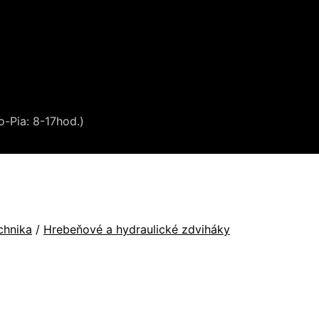
o-Pia: 8-17hod.)
chnika
/
Hrebeňové a hydraulické zdviháky