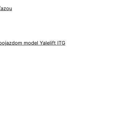
eťazou
pojazdom model Yalelift ITG