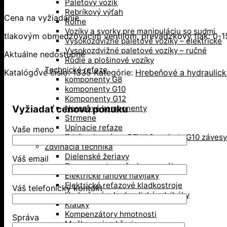
Paletový vozík
Rebríkový výťah
Cena na vyžiadanie
Roľne
Vozíky a svorky pre manipuláciu so sudmi
tlakovým obmedzovacím ventilom, prevádzkový tlak: 0-
Vysokozdvižné paletové vozíky – elektrické
Vysokozdvižné paletové vozíky – ručné
Aktuálne nedostupné
Rudle a plošinové vozíky
Technické reťaze
Katalógové číslo:
1335
Kategórie:
Hrebeňové a hydraulick
komponenty G8
komponenty G10
Komponenty G12
Vyžiadať cenovú ponuku
Nerezové komponenty
Strmene
Upínacie reťaze
Vaše meno
Zdvíhacie reťaze PEWAG – trieda G10 závesy
Zdvíhacia technika
Dielenské žeriavy
Váš email
Dynamometre a žeriavove váhy
Elektrické lanové navijaky
Elektrické reťazové kladkostroje
Váš telefonický kontakt
Hrebeňové a hydraulické zdviháky
Kladky
Kompenzátory hmotnosti
Správa
Mačka, pojazd žeriava