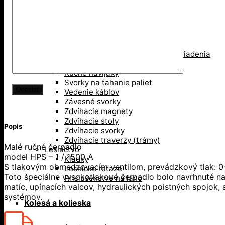
Pákové kladkostroje
Pákove lanové hupcuky
Paletové vidly
Pneumatické kladkostroje
Portálové a konzolové žeriavy
Prísavky a Vakuové zdvíhacie zariadenia
Ručné kladkostroje
Ručné navijaky
Svorky na ťahanie paliet
Vedenie káblov
Závesné svorky
Zdvíhacie magnety
Zdvíhacie stoly
Popis
Zdvíhacie svorky
Zdvíhacie traverzy (trámy)
Malé ručné čerpadlo
Lesníctvo
model HPS – 1 / 1500 A
Kladky
S tlakovým obmedzovacím ventilom, prevádzkový tlak: 0
Lesnícke reťaze
Toto špeciálne vysokotlakové čerpadlo bolo navrhnuté na
Príslušenstvo na lano
matíc, upínacích valcov, hydraulických poistných spojok
systémov.
Kolesá a kolieska