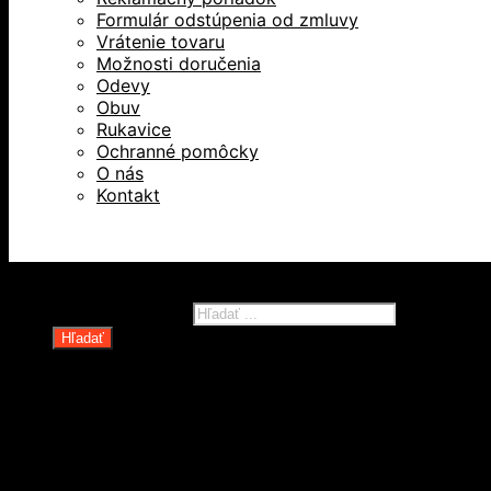
Formulár odstúpenia od zmluvy
Vrátenie tovaru
Možnosti doručenia
Odevy
Obuv
Rukavice
Ochranné pomôcky
O nás
Kontakt
Všetky práva vyhradené © 2026
Products search
Hľadať
Domov
Oblečenie a ochranné prostriedky
Odevy
Obuv
Ochranné pomôcky
Rukavice