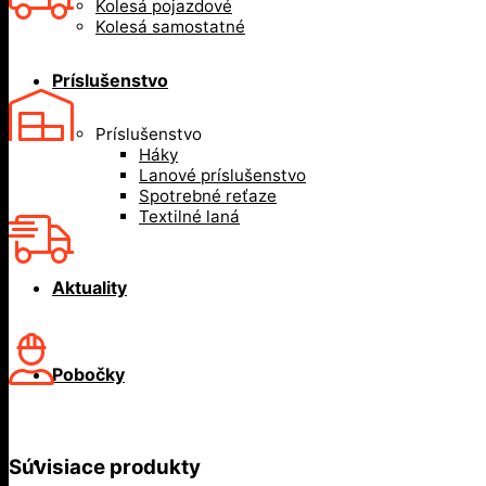
Kolesá pojazdové
Kolesá samostatné
Príslušenstvo
Príslušenstvo
Háky
Lanové príslušenstvo
Spotrebné reťaze
Textilné laná
Aktuality
Pobočky
Súvisiace produkty