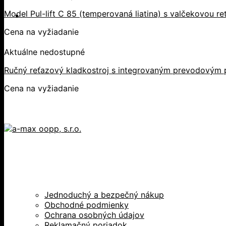
Model Pul-lift C 85 (temperovaná liatina) s valčekovou r
Cena na vyžiadanie
Aktuálne nedostupné
Ručný reťazový kladkostroj s integrovaným prevodovým 
Cena na vyžiadanie
Jednoduchý a bezpečný nákup
Obchodné podmienky
Ochrana osobných údajov
Reklamačný poriadok