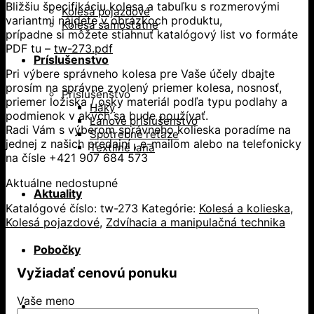
Bližšiu špecifikáciu kolesa a tabuľku s rozmerovými
Kolesá pojazdové
variantmi nájdete v obrázkoch produktu,
Kolesá samostatné
prípadne si môžete stiahnuť katalógový list vo formáte
PDF tu –
tw-273.pdf
Príslušenstvo
Pri výbere správneho kolesa pre Vaše účely dbajte
prosím na správne zvolený priemer kolesa, nosnosť,
Príslušenstvo
priemer ložiska / osky materiál podľa typu podlahy a
Háky
podmienok v akých sa bude používať.
Lanové príslušenstvo
Radi Vám s výberom správneho kolieska poradíme na
Spotrebné reťaze
jednej z našich predajní , e-mailom alebo na telefonicky
Textilné laná
na čísle +421 907 684 573
Aktuálne nedostupné
Aktuality
Katalógové číslo:
tw-273
Kategórie:
Kolesá a kolieska
,
Kolesá pojazdové
,
Zdvíhacia a manipulačná technika
Pobočky
Vyžiadať cenovú ponuku
Vaše meno