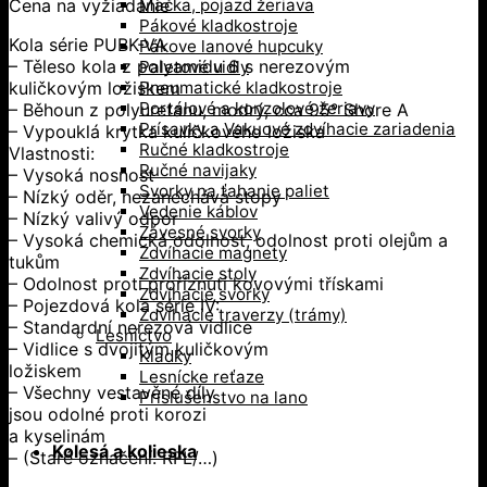
Cena na vyžiadanie
Mačka, pojazd žeriava
Pákové kladkostroje
Kola série PUBK-VA
Pákove lanové hupcuky
– Těleso kola z polyamidu 6 s nerezovým
Paletové vidly
kuličkovým ložiskem
Pneumatické kladkostroje
Portálové a konzolové žeriavy
– Běhoun z polyuretanu, modrý, cca 95° Shore A
Prísavky a Vakuové zdvíhacie zariadenia
– Vypouklá krytka kuličkového ložiska
Ručné kladkostroje
Vlastnosti:
Ručné navijaky
– Vysoká nosnost
Svorky na ťahanie paliet
– Nízký oděr, nezanechává stopy
Vedenie káblov
– Nízký valivý odpor
Závesné svorky
– Vysoká chemická odolnost, odolnost proti olejům a
Zdvíhacie magnety
tukům
Zdvíhacie stoly
– Odolnost proti proříznutí kovovými třískami
Zdvíhacie svorky
– Pojezdová kola série IV:
Zdvíhacie traverzy (trámy)
– Standardní nerezová vidlice
Lesníctvo
– Vidlice s dvojitým kuličkovým
Kladky
ložiskem
Lesnícke reťaze
– Všechny vestavěné díly
Príslušenstvo na lano
jsou odolné proti korozi
a kyselinám
Kolesá a kolieska
– (Staré označení: RFL/…)