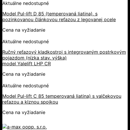
Aktuálne nedostupné
Model Pul-lift D 85 (temperovaná liatina), s
pozinkovanou článkovou reťazou z legovanej ocele
Cena na vyžiadanie
Aktuálne nedostupné
Ručný reťazový kladkostroj s integrovaným postrkovým
pojazdom (nízka stav. výška)
model Yalelift LHP CR
Cena na vyžiadanie
Aktuálne nedostupné
Model Pul-lift C 85 temperovaná liatina) s valčekovou
reťazou a klznou spojkou
Cena na vyžiadanie