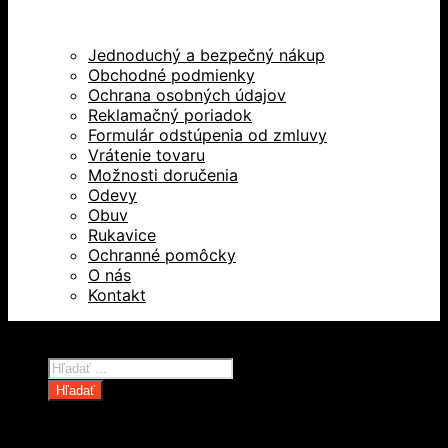
Jednoduchý a bezpečný nákup
Obchodné podmienky
Ochrana osobných údajov
Reklamačný poriadok
Formulár odstúpenia od zmluvy
Vrátenie tovaru
Možnosti doručenia
Odevy
Obuv
Rukavice
Ochranné pomôcky
O nás
Kontakt
Všetky práva vyhradené © 2026
Products
search
Hľadať
Domov
Oblečenie a ochranné prostriedky