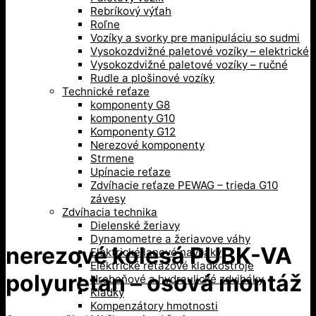
Rebríkový výťah
Roľne
Vozíky a svorky pre manipuláciu so sudmi
Vysokozdvižné paletové vozíky – elektrické
Vysokozdvižné paletové vozíky – ručné
Rudle a plošinové vozíky
Technické reťaze
komponenty G8
komponenty G10
Komponenty G12
Nerezové komponenty
Strmene
Upínacie reťaze
Zdvíhacie reťaze PEWAG – trieda G10
závesy
Zdvíhacia technika
Dielenské žeriavy
Dynamometre a žeriavove váhy
nerezové kolesá PUBK-VA
Elektrické lanové navijaky
Elektrické reťazové kladkostroje
polyuretan – osová montáž
Hrebeňové a hydraulické zdviháky
Kladky
Kompenzátory hmotnosti