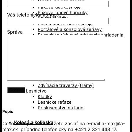
Mačka, pojazd žeriava
Pákové kladkostroje
Pákove lanové hupcuky
Váš telefonický kontakt
Paletové vidly
Pneumatické kladkostroje
Portálové a konzolové žeriavy
Správa
Prísavky a Vakuové zdvíhacie zariadenia
Ručné kladkostroje
Ručné navijaky
Svorky na ťahanie paliet
Vedenie káblov
Závesné svorky
Zdvíhacie magnety
Zdvíhacie stoly
Zdvíhacie svorky
Zdvíhacie traverzy (trámy)
Lesníctvo
Kladky
Lesnícke reťaze
Príslušenstvo na lano
Popis
Kolesá a kolieska
Cenový dopyt nám môžete zaslať na e-mail a-max@a-
max.sk ,prípadne telefonicky na +421 2 321 443 17.