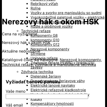
Rebríkový výťah
Roľne
Vozíky a svorky pre manipuláciu so sudmi
Vysokozdvižné paletové vozíky – elektrické
Nerezový hák s okom HSK
Vysokozdvižné paletové vozíky – ručné
Rudle a plošinové vozíky
Technické reťaze
Cena na vyžiadanie
komponenty G8
komponenty G10
Nerezový hák s okom HSK
Komponenty G12
Nerezové komponenty
Aktuálne nedostupné
Strmene
Upínacie reťaze
Katalógové číslo:
44
Kategórie:
Nerezové komponenty
,
Zdvíhacie reťaze PEWAG – trieda G10
Technické reťaze
,
Zdvíhacia a manipulačná technika
závesy
Zdvíhacia technika
Dielenské žeriavy
Dynamometre a žeriavove váhy
Vyžiadať cenovú ponuku
Elektrické lanové navijaky
Elektrické reťazové kladkostroje
Vaše meno
Hrebeňové a hydraulické zdviháky
Kladky
Kompenzátory hmotnosti
Váš email