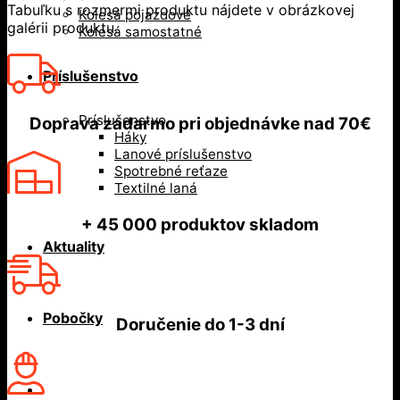
Tabuľku s rozmermi produktu nájdete v obrázkovej
Kolesá pojazdové
galérii produktu.
Kolesá samostatné
Príslušenstvo
Príslušenstvo
Doprava zadarmo
pri objednávke nad
70€
Háky
Lanové príslušenstvo
Spotrebné reťaze
Textilné laná
+ 45 000
produktov skladom
Aktuality
Pobočky
Doručenie do
1-3 dní