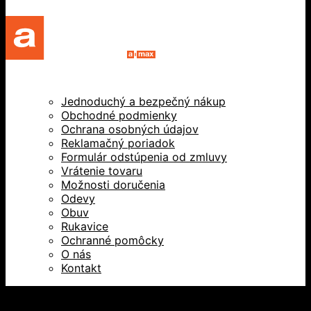
Jednoduchý a bezpečný nákup
Obchodné podmienky
Ochrana osobných údajov
Reklamačný poriadok
Formulár odstúpenia od zmluvy
Vrátenie tovaru
Možnosti doručenia
Odevy
Obuv
Rukavice
Ochranné pomôcky
O nás
Kontakt
Všetky práva vyhradené © 2026