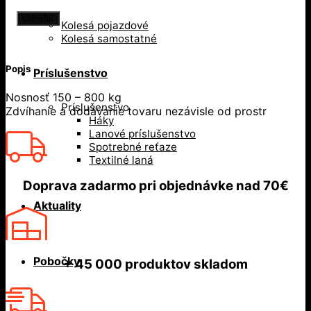
Kolesá pojazdové
Kolesá samostatné
Popis
Príslušenstvo
Nosnosť 150 – 800 kg
Príslušenstvo
Zdvíhanie a dodávanie tovaru nezávisle od prostr
Háky
Lanové príslušenstvo
Spotrebné reťaze
Textilné laná
Doprava zadarmo
pri objednávke nad
70€
Aktuality
Pobočky
+ 45 000
produktov skladom