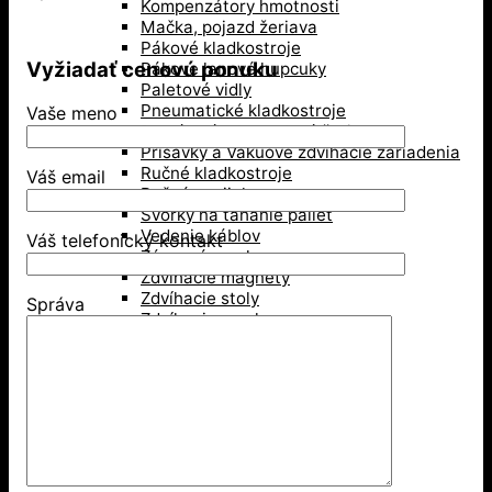
Kompenzátory hmotnosti
Mačka, pojazd žeriava
Pákové kladkostroje
Vyžiadať cenovú ponuku
Pákove lanové hupcuky
Paletové vidly
Pneumatické kladkostroje
Vaše meno
Portálové a konzolové žeriavy
Prísavky a Vakuové zdvíhacie zariadenia
Ručné kladkostroje
Váš email
Ručné navijaky
Svorky na ťahanie paliet
Vedenie káblov
Váš telefonický kontakt
Závesné svorky
Zdvíhacie magnety
Zdvíhacie stoly
Správa
Zdvíhacie svorky
Zdvíhacie traverzy (trámy)
Lesníctvo
Kladky
Lesnícke reťaze
Príslušenstvo na lano
Kolesá a kolieska