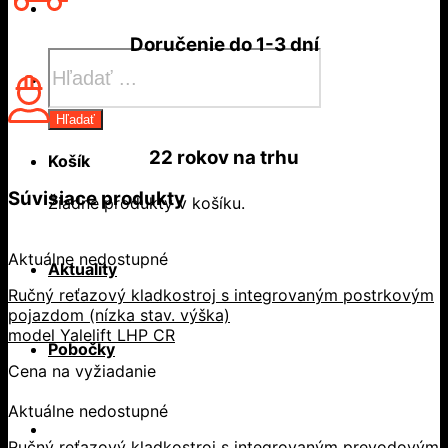
Doručenie do
1-3 dní
Products
search
Hľadať
22 rokov
na trhu
Košík
Súvisiace produkty
Žiadne produkty v košíku.
Aktuálne nedostupné
Aktuality
Ručný reťazový kladkostroj s integrovaným postrkovým
pojazdom (nízka stav. výška)
model Yalelift LHP CR
Pobočky
Cena na vyžiadanie
Aktuálne nedostupné
Ručný reťazový kladkostroj s integrovaným prevodovým