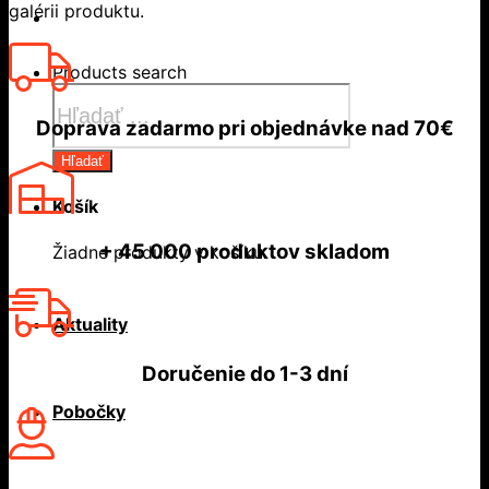
galérii produktu.
Products search
Doprava zadarmo
pri objednávke nad
70€
Hľadať
Košík
+ 45 000
produktov skladom
Žiadne produkty v košíku.
Aktuality
Doručenie do
1-3 dní
Pobočky