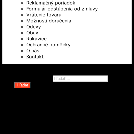
Reklamačný poriadok
Formulár odstúpenia od zmluvy
Vrátenie tovaru
Možnosti doručenia
Odevy
Obuv
Rukavice
Ochranné pomôcky
O nás
Kontakt
Všetky práva vyhradené © 2026
Products search
Hľadať
Domov
Oblečenie a ochranné prostriedky
Odevy
Obuv
Ochranné pomôcky
Rukavice
Revízie OOPP
Zdvíhacia a manipulačná technika