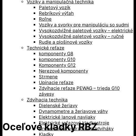
Vozíky a manipulačná technika
Paletový vozík
Rebríkový výťah
Roľne
Vozíky a svorky pre manipuláciu so sudmi
Vysokozdvižné paletové vozíky – elektrické
Vysokozdvižné paletové vozíky – ručné
Rudle a plošinové vozíky
Technické reťaze
komponenty G8
komponenty G10
Komponenty G12
Nerezové komponenty
Strmene
Upínacie reťaze
Zdvíhacie reťaze PEWAG – trieda G10
závesy
Zdvíhacia technika
Dielenské žeriavy
Dynamometre a žeriavove váhy
Elektrické lanové navijaky
Elektrické reťazové kladkostroje
Oceľové kladky RBZ
Hrebeňové a hydraulické zdviháky
Kladky