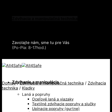
Skip to content
Oblečenie a ochranné prostriedky
Zdvíhacia a manipulačná technika
Záchytné systémy a kolektívna ochrana
Snehové reťaze
Serea Locks
Zavolajte nám, sme tu pre Vás
+421 2 321 443 16
(Po-Pia: 8-17hod.)
+421 2 321 443 16 / Po-Pia: 8-17hod.
Zdvíhanie a manipulácia
Domov
/
Zdvíhacia a manipulačná technika
/
Zdvíhacia
technika
/
Kladky
Laná a popruhy
Oceľové laná a viazaky
Textilné zdvíhacie popruhy a slučky
Upínacie popruhy (gurtne)