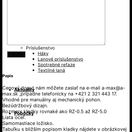
Kolesá pojazdové
Kolesá samostatné
Príslušenstvo
Príslušenstvo
Háky
Lanové príslušenstvo
Spotrebné reťaze
Textilné laná
Popis
Cenový dopyt nám môžete zaslať na e-mail a-max@a-
Aktuality
max.sk ,prípadne telefonicky na +421 2 321 443 17.
Vhodné pre manuálny aj mechanický pohon.
Bezúdržbový dizajn.
Rozmery kladky rovnaké ako RZ-0.5 až RZ-5.0
Pobočky
Liata oceľ.
Samomastiace ložisko.
Tabuľku s bližším popisom kladky nájdete v obrázkovej