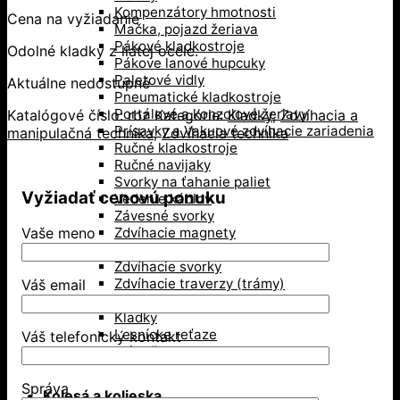
Kompenzátory hmotnosti
Cena na vyžiadanie
Mačka, pojazd žeriava
Pákové kladkostroje
Odolné kladky z liatej ocele.
Pákove lanové hupcuky
Paletové vidly
Aktuálne nedostupné
Pneumatické kladkostroje
Portálové a konzolové žeriavy
Katalógové číslo:
rbz
Kategórie:
Kladky
,
Zdvíhacia a
Prísavky a Vakuové zdvíhacie zariadenia
manipulačná technika
,
Zdvíhacia technika
Ručné kladkostroje
Ručné navijaky
Svorky na ťahanie paliet
Vyžiadať cenovú ponuku
Vedenie káblov
Závesné svorky
Zdvíhacie magnety
Vaše meno
Zdvíhacie stoly
Zdvíhacie svorky
Zdvíhacie traverzy (trámy)
Váš email
Lesníctvo
Kladky
Lesnícke reťaze
Váš telefonický kontakt
Príslušenstvo na lano
Správa
Kolesá a kolieska