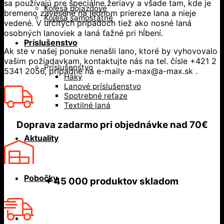
sa používajú pre špeciálne žeriavy a všade tam, kde je
Kolesá pojazdové
bremeno zavesené na jednom priereze lana a nieje
Kolesá samostatné
vedené. V určitých prípadoch tiež ako nosné laná
osobných lanoviek a laná ťažné pri hĺbení.
Príslušenstvo
Ak ste v našej ponuke nenašli lano, ktoré by vyhovovalo
vašim požiadavkam, kontaktujte nás na tel. čísle +421 2
Príslušenstvo
5341 2056, prípadne na e-maily a-max@a-max.sk .
Háky
Lanové príslušenstvo
Spotrebné reťaze
Textilné laná
Doprava zadarmo
pri objednávke nad
70€
Aktuality
Pobočky
+ 45 000
produktov skladom