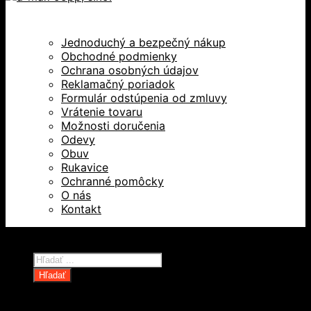
Jednoduchý a bezpečný nákup
Obchodné podmienky
Ochrana osobných údajov
Reklamačný poriadok
Formulár odstúpenia od zmluvy
Vrátenie tovaru
Možnosti doručenia
Odevy
Obuv
Rukavice
Ochranné pomôcky
O nás
Kontakt
Všetky práva vyhradené © 2026
Products
search
Hľadať
Domov
Oblečenie a ochranné prostriedky