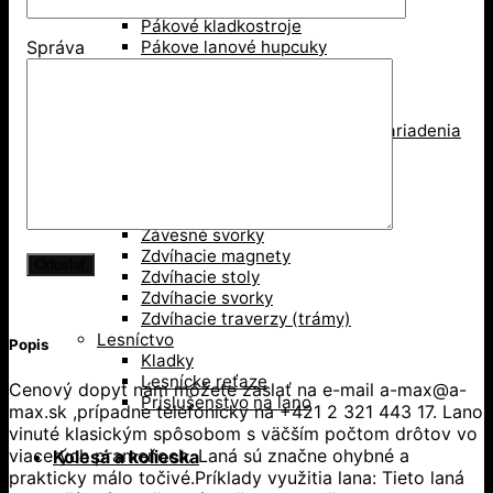
Mačka, pojazd žeriava
Pákové kladkostroje
Pákove lanové hupcuky
Správa
Paletové vidly
Pneumatické kladkostroje
Portálové a konzolové žeriavy
Prísavky a Vakuové zdvíhacie zariadenia
Ručné kladkostroje
Ručné navijaky
Svorky na ťahanie paliet
Vedenie káblov
Závesné svorky
Zdvíhacie magnety
Zdvíhacie stoly
Zdvíhacie svorky
Zdvíhacie traverzy (trámy)
Lesníctvo
Popis
Kladky
Lesnícke reťaze
Cenový dopyt nám môžete zaslať na e-mail a-max@a-
Príslušenstvo na lano
max.sk ,prípadne telefonicky na +421 2 321 443 17. Lano
vinuté klasickým spôsobom s väčším počtom drôtov vo
viacerých prameňoch. Laná sú značne ohybné a
Kolesá a kolieska
prakticky málo točivé.Príklady využitia lana: Tieto laná