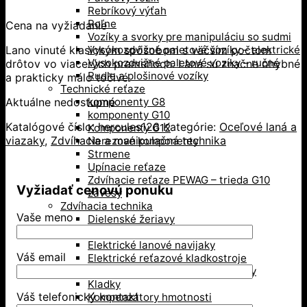
Rebríkový výťah
Roľne
Cena na vyžiadanie
Vozíky a svorky pre manipuláciu so sudmi
Lano vinuté klasickým spôsobom s väčším počtom
Vysokozdvižné paletové vozíky – elektrické
Vysokozdvižné paletové vozíky – ručné
drôtov vo viacerých prameňoch. Laná sú značne ohybné
Rudle a plošinové vozíky
a prakticky málo točivé.
Technické reťaze
Aktuálne nedostupné
komponenty G8
komponenty G10
Katalógové číslo:
hercules126
Kategórie:
Oceľové laná a
Komponenty G12
viazaky
,
Zdvíhacia a manipulačná technika
Nerezové komponenty
Strmene
Upínacie reťaze
Zdvíhacie reťaze PEWAG – trieda G10
Vyžiadať cenovú ponuku
závesy
Zdvíhacia technika
Vaše meno
Dielenské žeriavy
Dynamometre a žeriavove váhy
Elektrické lanové navijaky
Váš email
Elektrické reťazové kladkostroje
Hrebeňové a hydraulické zdviháky
Kladky
Váš telefonický kontakt
Kompenzátory hmotnosti