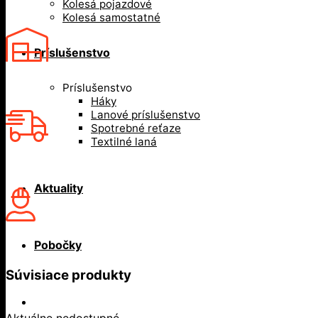
Kolesá pojazdové
Kolesá samostatné
Príslušenstvo
Príslušenstvo
Háky
Lanové príslušenstvo
Spotrebné reťaze
Textilné laná
Aktuality
Pobočky
Súvisiace produkty