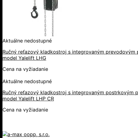
Aktuálne nedostupné
Ručný reťazový kladkostroj s integrovaným prevodovým p
model Yalelift LHG
Cena na vyžiadanie
Aktuálne nedostupné
Ručný reťazový kladkostroj s integrovaným postrkovým p
model Yalelift LHP CR
Cena na vyžiadanie