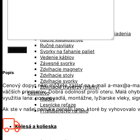
Pákové kladkostroje
Pákove lanové hupcuky
Paletové vidly
Pneumatické kladkostroje
Portálové a konzolové žeriavy
Prísavky a Vakuové zdvíhacie zariadenia
Ručné kladkostroje
Ručné navijaky
Svorky na ťahanie paliet
Vedenie káblov
Závesné svorky
Zdvíhacie magnety
Popis
Zdvíhacie stoly
Zdvíhacie svorky
Cenový dopyt nám môžete zaslať na e-mail a-max@a-max.
Zdvíhacie traverzy (trámy)
väčších priemerov. Dobrá odolnosť proti oteru. Malá ohy
Lesníctvo
využitia lana: posunovadlá, montážne, lyžiarske vleky, sig
Kladky
Lesnícke reťaze
Ak ste v našej ponuke nenašli lano, ktoré by vyhovovalo 
Príslušenstvo na lano
Kolesá a kolieska