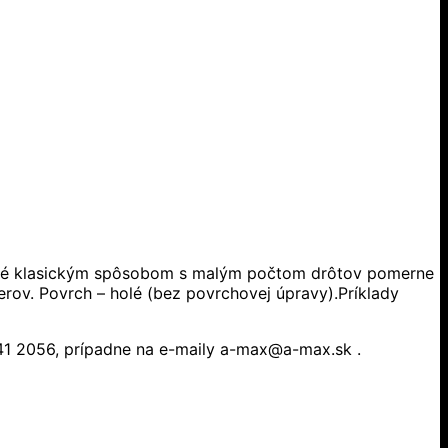
nuté klasickým spôsobom s malým počtom drôtov pomerne
rov. Povrch – holé (bez povrchovej úpravy).Príklady
341 2056, prípadne na e-maily a-max@a-max.sk .