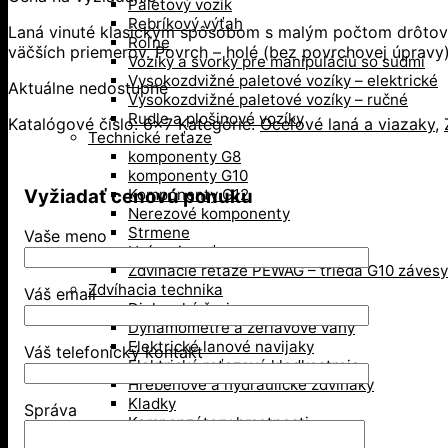
Paletový vozík
Rebríkový výťah
Laná vinuté klasickým spôsobom s malým počtom drôtov 
Roľne
väčších priemerov. Povrch – holé (bez povrchovej úpravy)
Vozíky a svorky pre manipuláciu so sudmi
Vysokozdvižné paletové vozíky – elektrické
Aktuálne nedostupné
Vysokozdvižné paletové vozíky – ručné
Rudle a plošinové vozíky
Katalógové číslo:
6x7
Kategórie:
Oceľové laná a viazaky
,
Technické reťaze
komponenty G8
komponenty G10
Vyžiadať cenovú ponuku
Komponenty G12
Nerezové komponenty
Strmene
Vaše meno
Upínacie reťaze
Zdvíhacie reťaze PEWAG – trieda G10 závesy
Zdvíhacia technika
Váš email
Dielenské žeriavy
Dynamometre a žeriavove váhy
Elektrické lanové navijaky
Váš telefonický kontakt
Elektrické reťazové kladkostroje
Hrebeňové a hydraulické zdviháky
Kladky
Správa
Kompenzátory hmotnosti
Mačka, pojazd žeriava