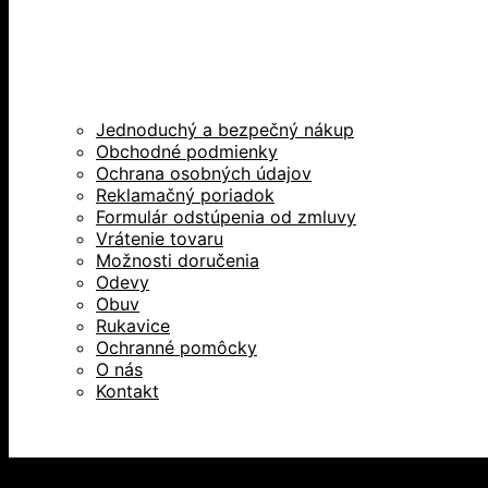
Jednoduchý a bezpečný nákup
Obchodné podmienky
Ochrana osobných údajov
Reklamačný poriadok
Formulár odstúpenia od zmluvy
Vrátenie tovaru
Možnosti doručenia
Odevy
Obuv
Rukavice
Ochranné pomôcky
O nás
Kontakt
Všetky práva vyhradené © 2026