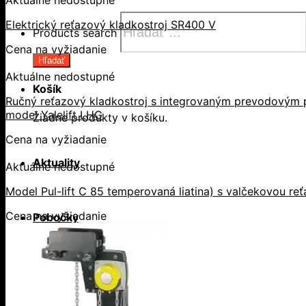
Aktuálne nedostupné
Elektrický reťazový kladkostroj SR400 V
Products search
Cena na vyžiadanie
Hľadať
Aktuálne nedostupné
Košík
Ručný reťazový kladkostroj s integrovaným prevodovým p
model Yalelift LHG
Žiadne produkty v košíku.
Cena na vyžiadanie
Aktuality
Aktuálne nedostupné
Model Pul-lift C 85 temperovaná liatina) s valčekovou re
Cena na vyžiadanie
Pobočky