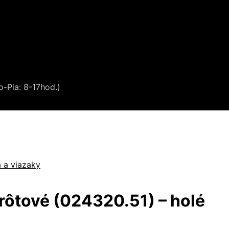
o-Pia: 8-17hod.)
 a viazaky
rôtové (024320.51) – holé