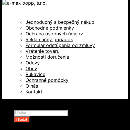
Jednoduchý a bezpečný nákup
Obchodné podmienky
Ochrana osobných údajov
Reklamačný poriadok
Formulár odstúpenia od zmluvy
Vrátenie tovaru
Možnosti doručenia
Odevy
Obuv
Rukavice
Ochranné pomôcky
O nás
Kontakt
Všetky práva vyhradené © 2026
Products
search
Hľadať
Domov