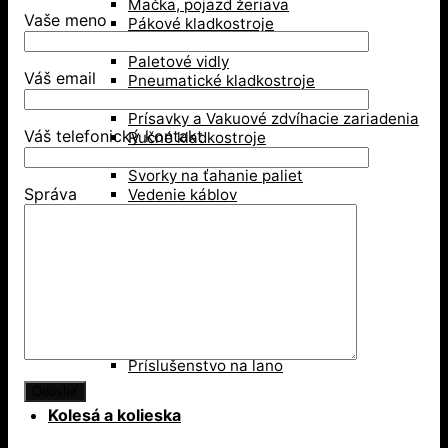
Mačka, pojazd žeriava
Vaše meno
Pákové kladkostroje
Pákove lanové hupcuky
Paletové vidly
Váš email
Pneumatické kladkostroje
Portálové a konzolové žeriavy
Prísavky a Vakuové zdvíhacie zariadenia
Váš telefonický kontakt
Ručné kladkostroje
Ručné navijaky
Svorky na ťahanie paliet
Správa
Vedenie káblov
Závesné svorky
Zdvíhacie magnety
Zdvíhacie stoly
Zdvíhacie svorky
Zdvíhacie traverzy (trámy)
Lesníctvo
Kladky
Lesnícke reťaze
Príslušenstvo na lano
Kolesá a kolieska