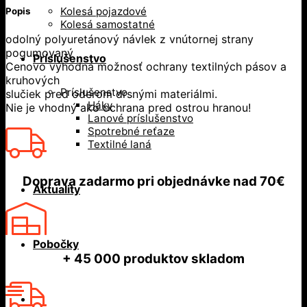
Kolesá pojazdové
Popis
Kolesá samostatné
odolný polyuretánový návlek z vnútornej strany
pogumovaný
Príslušenstvo
Cenovo výhodná možnosť ochrany textilných pásov a
kruhových
Príslušenstvo
slučiek pred oderom drsnými materiálmi.
Háky
Nie je vhodný ako ochrana pred ostrou hranou!
Lanové príslušenstvo
Spotrebné reťaze
Textilné laná
Doprava zadarmo
pri objednávke nad
70€
Aktuality
Pobočky
+ 45 000
produktov skladom