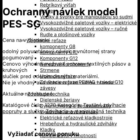
Rebríkový výťah
Ochranný návlek model
Roľne
Vozíky a svorky pre manipuláciu so sudmi
PES-SG
Vysokozdvižné paletové vozíky – elektrické
Vysokozdvižné paletové vozíky – ručné
Rudle a plošinové vozíky
Cena na vyžiadanie
Technické reťaze
komponenty G8
odolný polyuretánový návlek z vnútornej strany
komponenty G10
pogumovaný
Komponenty G12
Cenovo výhodná možnosť ochrany textilných pásov a
Nerezové komponenty
kruhových
Strmene
slučiek pred oderom drsnými materiálmi.
Upínacie reťaze
Zdvíhacie reťaze PEWAG – trieda G10
Nie je vhodný ako ochrana pred ostrou hranou!
závesy
Aktuálne nedostupné
Zdvíhacia technika
Dielenské žeriavy
Katalógové číslo:
1270
Kategórie:
Textilné zdvíhacie
Dynamometre a žeriavove váhy
popruhy a slučky
,
Zdvíhacia a manipulačná technika
Elektrické lanové navijaky
Elektrické reťazové kladkostroje
Hrebeňové a hydraulické zdviháky
Kladky
Vyžiadať cenovú ponuku
Kompenzátory hmotnosti