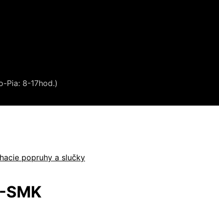
o-Pia: 8-17hod.)
íhacie popruhy a slučky
S-SMK