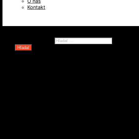
O nás
Kontakt
Všetky práva vyhradené © 2026
Products search
Hľadať
Domov
Oblečenie a ochranné prostriedky
Odevy
Obuv
Ochranné pomôcky
Rukavice
Revízie OOPP
Zdvíhacia a manipulačná technika
Kolesá a kolieska
Oceľové laná a viazaky
Paletové vozíky a manipulačná technika
Rudle a plošinové vozíky
Spotrebné reťaze, lanká a príslušenstvo
Technické reťaze