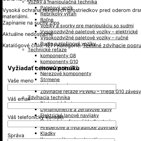
Vozíky a manipulačná technika
Paletový vozík
Vysoká ochrana textilných prostriedkov pred oderom drs
Rebríkový výťah
materiálmi.
Roľne
Zapínanie na suchý zips
Vozíky a svorky pre manipuláciu so sudmi
Vysokozdvižné paletové vozíky – elektrické
Aktuálne nedostupné
Vysokozdvižné paletové vozíky – ručné
Rudle a plošinové vozíky
Katalógové číslo:
1271
Kategórie:
Textilné zdvíhacie popr
Technické reťaze
komponenty G8
komponenty G10
Vyžiadať cenovú ponuku
Komponenty G12
Nerezové komponenty
Strmene
Vaše meno
Upínacie reťaze
Zdvíhacie reťaze PEWAG – trieda G10 závesy
Zdvíhacia technika
Váš email
Dielenské žeriavy
Dynamometre a žeriavove váhy
Elektrické lanové navijaky
Váš telefonický kontakt
Elektrické reťazové kladkostroje
Hrebeňové a hydraulické zdviháky
Kladky
Správa
Kompenzátory hmotnosti