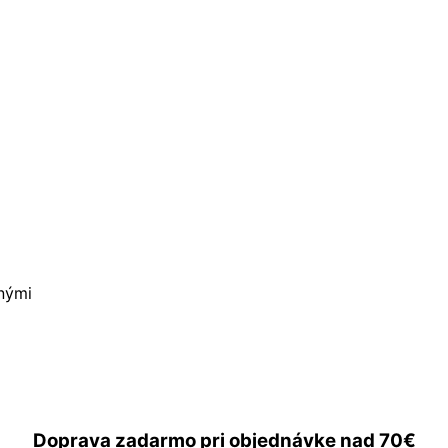
nými
Doprava zadarmo
pri objednávke nad
70€