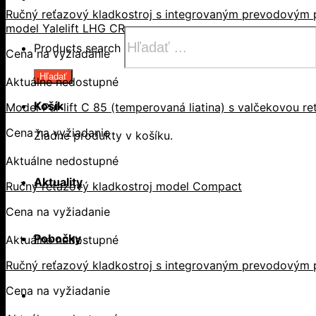
Ručný reťazový kladkostroj s integrovaným prevodovým p
model Yalelift LHG CR
Products search
Cena na vyžiadanie
Hľadať
Aktuálne nedostupné
Košík
Model Pul-lift C 85 (temperovaná liatina) s valčekovou r
Cena na vyžiadanie
Žiadne produkty v košíku.
Aktuálne nedostupné
Aktuality
Ručný reťazový kladkostroj model Compact
Cena na vyžiadanie
Pobočky
Aktuálne nedostupné
Ručný reťazový kladkostroj s integrovaným prevodovým 
Cena na vyžiadanie