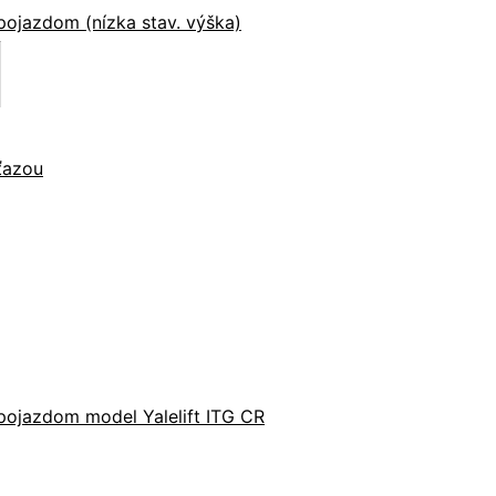
ojazdom (nízka stav. výška)
eťazou
pojazdom model Yalelift ITG CR