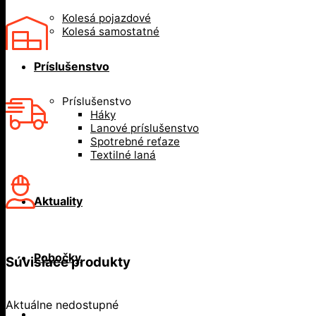
Kolesá pojazdové
Kolesá samostatné
Príslušenstvo
Príslušenstvo
Háky
Lanové príslušenstvo
Spotrebné reťaze
Textilné laná
Aktuality
Pobočky
Súvisiace produkty
Aktuálne nedostupné