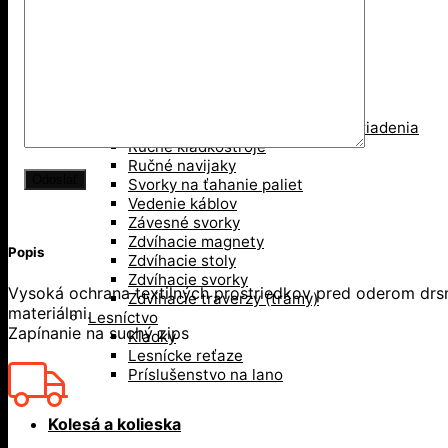
Mačka, pojazd žeriava
Pákové kladkostroje
Pákove lanové hupcuky
Paletové vidly
Pneumatické kladkostroje
Portálové a konzolové žeriavy
Prísavky a Vakuové zdvíhacie zariadenia
Ručné kladkostroje
Ručné navijaky
Svorky na ťahanie paliet
Vedenie káblov
Závesné svorky
Zdvíhacie magnety
Popis
Zdvíhacie stoly
Zdvíhacie svorky
Vysoká ochrana textilných prostriedkov pred oderom drs
Zdvíhacie traverzy (trámy)
materiálmi.
Lesníctvo
Zapínanie na suchý zips
Kladky
Lesnícke reťaze
Príslušenstvo na lano
Kolesá a kolieska