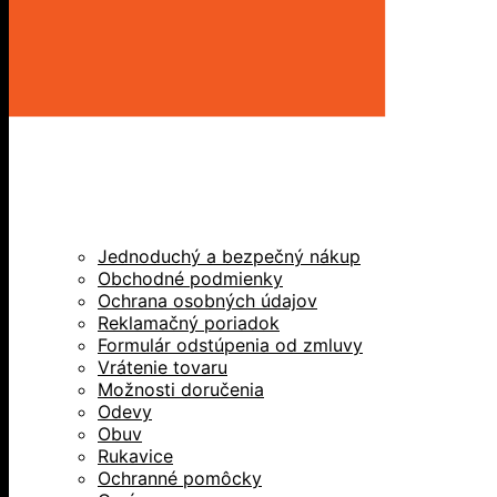
Jednoduchý a bezpečný nákup
Obchodné podmienky
Ochrana osobných údajov
Reklamačný poriadok
Formulár odstúpenia od zmluvy
Vrátenie tovaru
Možnosti doručenia
Odevy
Obuv
Rukavice
Ochranné pomôcky