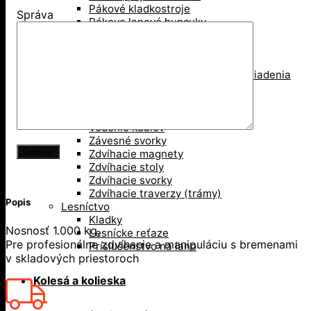
Pákové kladkostroje
Správa
Pákove lanové hupcuky
Paletové vidly
Pneumatické kladkostroje
Portálové a konzolové žeriavy
Prísavky a Vakuové zdvíhacie zariadenia
Ručné kladkostroje
Ručné navijaky
Svorky na ťahanie paliet
Vedenie káblov
Závesné svorky
Zdvíhacie magnety
Zdvíhacie stoly
Zdvíhacie svorky
Zdvíhacie traverzy (trámy)
Popis
Lesníctvo
Kladky
Nosnosť 1.000 kg,
Lesnícke reťaze
Pre profesionálne zdvíhanie a manipuláciu s bremenami
Príslušenstvo na lano
v skladových priestoroch
Kolesá a kolieska