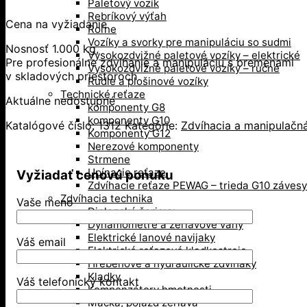
Paletový vozík
Rebríkový výťah
Cena na vyžiadanie
Roľne
Vozíky a svorky pre manipuláciu so sudmi
Nosnosť 1.000 kg,
Vysokozdvižné paletové vozíky – elektrické
Pre profesionálne zdvíhanie a manipuláciu s bremenami
Vysokozdvižné paletové vozíky – ručné
v skladových priestoroch
Rudle a plošinové vozíky
Technické reťaze
Aktuálne nedostupné
komponenty G8
komponenty G10
Katalógové číslo:
1312
Kategórie:
Zdvíhacia a manipulačná
Komponenty G12
Nerezové komponenty
Strmene
Upínacie reťaze
Vyžiadať cenovú ponuku
Zdvíhacie reťaze PEWAG – trieda G10 závesy
Zdvíhacia technika
Vaše meno
Dielenské žeriavy
Dynamometre a žeriavove váhy
Elektrické lanové navijaky
Váš email
Elektrické reťazové kladkostroje
Hrebeňové a hydraulické zdviháky
Kladky
Váš telefonický kontakt
Kompenzátory hmotnosti
Mačka, pojazd žeriava