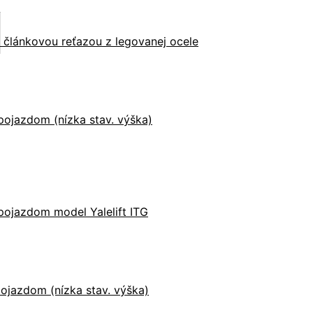
u článkovou reťazou z legovanej ocele
ojazdom (nízka stav. výška)
pojazdom model Yalelift ITG
ojazdom (nízka stav. výška)