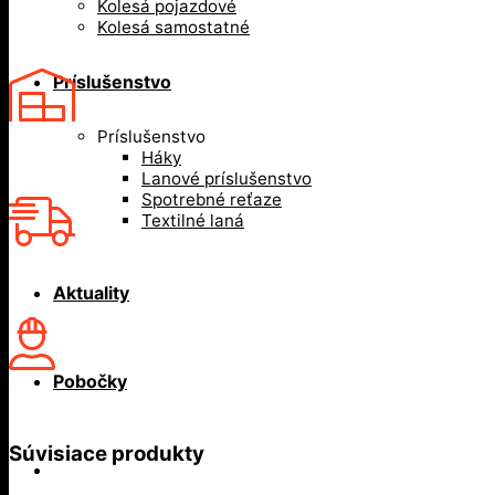
Kolesá pojazdové
Kolesá samostatné
Príslušenstvo
Príslušenstvo
Háky
Lanové príslušenstvo
Spotrebné reťaze
Textilné laná
Aktuality
Pobočky
Súvisiace produkty