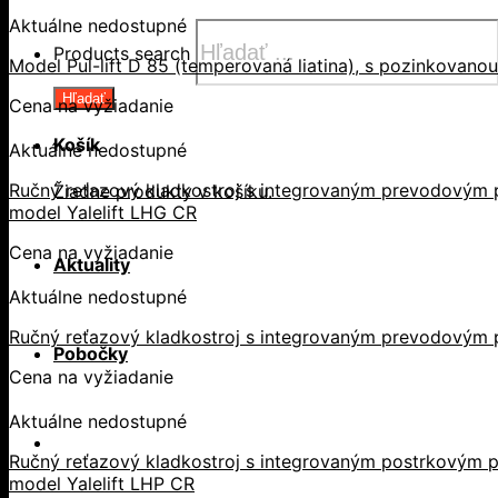
Aktuálne nedostupné
Products search
Model Pul-lift D 85 (temperovaná liatina), s pozinkovano
Hľadať
Cena na vyžiadanie
Košík
Aktuálne nedostupné
Ručný reťazový kladkostroj s integrovaným prevodovým p
Žiadne produkty v košíku.
model Yalelift LHG CR
Cena na vyžiadanie
Aktuality
Aktuálne nedostupné
Ručný reťazový kladkostroj s integrovaným prevodovým 
Pobočky
Cena na vyžiadanie
Aktuálne nedostupné
Ručný reťazový kladkostroj s integrovaným postrkovým p
model Yalelift LHP CR