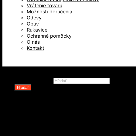
Vrátenie tovaru
Možnosti doručenia
Odevy
Obuv
Rukavice
Ochranné pomôcky
O nás
Kontakt
Všetky práva vyhradené © 2026
Products search
Hľadať
Domov
Oblečenie a ochranné prostriedky
Odevy
Obuv
Ochranné pomôcky
Rukavice
Revízie OOPP