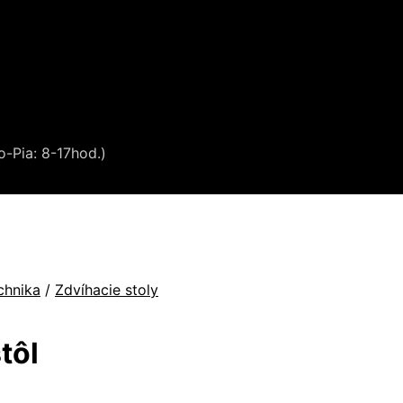
o-Pia: 8-17hod.)
chnika
/
Zdvíhacie stoly
tôl