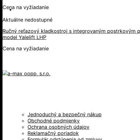
Cena na vyžiadanie
Aktuálne nedostupné
Ručný reťazový kladkostroj s integrovaným postrkovým p
model Yalelift LHP
Cena na vyžiadanie
Jednoduchý a bezpečný nákup
Obchodné podmienky
Ochrana osobných údajov
Reklamačný poriadok
Formulár odstúpenia od zmluvy