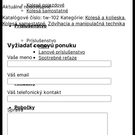
Kolesá pojazdové
Aktuálne nedostupné
Kolesá samostatné
Katalógové číslo:
tw-102
Kategórie:
Kolesá a kolieska
,
Kolesá samostatné
,
Zdvíhacia a manipulačná technika
Príslušenstvo
Príslušenstvo
Vyžiadať cenovú ponuku
Háky
Lanové príslušenstvo
Vaše meno
Spotrebné reťaze
Textilné laná
Váš email
Aktuality
Váš telefonický kontakt
Pobočky
Správa