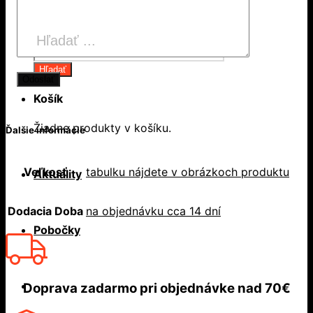
Products
search
Hľadať
Košík
Žiadne produkty v košíku.
Ďalšie informácie
Veľkosť
tabulku nájdete v obrázkoch produktu
Aktuality
Dodacia Doba
na objednávku cca 14 dní
Pobočky
Doprava zadarmo
pri objednávke nad
70€