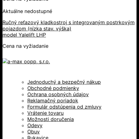
Aktuálne nedostupné
Ručný reťazový kladkostroj s integrovaným postrkovým
pojazdom (nízka stav. výška)
model Yalelift LHP
Cena na vyžiadanie
Jednoduchý a bezpečný nákup
Obchodné podmienky
Ochrana osobných údajov
Reklamačný poriadok
Formulár odstúpenia od zmluvy
Vrátenie tovaru
Možnosti doručenia
Odevy
Obuv
Rukavice