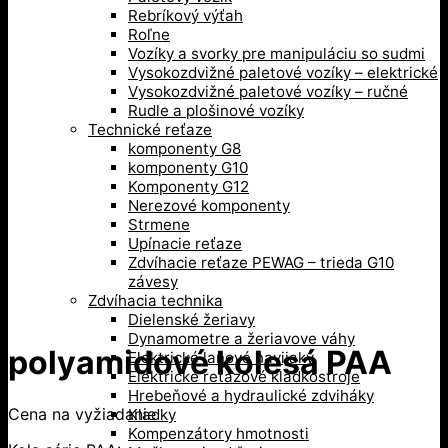
Rebríkový výťah
Roľne
Vozíky a svorky pre manipuláciu so sudmi
Vysokozdvižné paletové vozíky – elektrické
Vysokozdvižné paletové vozíky – ručné
Rudle a plošinové vozíky
Technické reťaze
komponenty G8
komponenty G10
Komponenty G12
Nerezové komponenty
Strmene
Upínacie reťaze
Zdvíhacie reťaze PEWAG – trieda G10
závesy
Zdvíhacia technika
Dielenské žeriavy
Dynamometre a žeriavove váhy
polyamidové kolesá PAA
Elektrické lanové navijaky
Elektrické reťazové kladkostroje
Hrebeňové a hydraulické zdviháky
Cena na vyžiadanie
Kladky
Kompenzátory hmotnosti