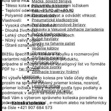
Kola série PAA:
Mačka, pojazd žeriava
– Těleso kola z polyamidu s kluzným ložiskem
Pákové kladkostroje
– Teplotní odolnost: –25 °C až +80 °C
Pákove lanové hupcuky
– Polyamid dokáže absorbovat a odvádět vlhkost
Paletové vidly
Pneumatické kladkostroje
Vlastnosti:
Portálové a konzolové žeriavy
– Vysoká chemická odolnost
Prísavky a Vakuové zdvíhacie zariadenia
– Dlouhá životnost
Ručné kladkostroje
– Lehký chod na hladkých podkladech
Ručné navijaky
– Nízký valivý odpor
Svorky na ťahanie paliet
– (Staré označení: GL)
Vedenie káblov
Závesné svorky
Bližšiu špecifikáciu kolesa a tabuľku s rozmerovými
Zdvíhacie magnety
variantmi nájdete v obrázkoch produktu,
Zdvíhacie stoly
prípadne si môžete stiahnuť katalógový list vo formáte
Zdvíhacie svorky
PDF tu –
tw-102.pdf
Zdvíhacie traverzy (trámy)
Lesníctvo
Pri výbere správneho kolesa pre Vaše účely dbajte
Kladky
prosím na správne zvolený priemer kolesa, nosnosť,
Lesnícke reťaze
priemer ložiska / osky materiál podľa typu podlahy a
Príslušenstvo na lano
podmienok v akých sa bude používať.
Radi Vám s výberom správneho kolieska poradíme na
jednej z našich predajní , e-mailom alebo na telefonicky
Kolesá a kolieska
na čísle +421 907 684 573