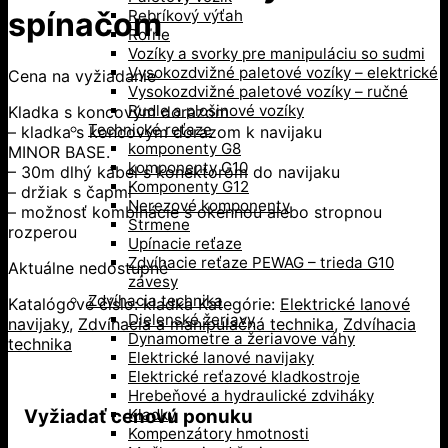
spínačom
Rebríkový výťah
Roľne
Vozíky a svorky pre manipuláciu so sudmi
Vysokozdvižné paletové vozíky – elektrické
Cena na vyžiadanie
Vysokozdvižné paletové vozíky – ručné
Rudle a plošinové vozíky
Kladka s koncovým dorazom
Technické reťaze
– kladka s koncovým dorazom k navijaku
komponenty G8
MINOR BASE.
komponenty G10
– 30m dlhý kábel s konektorom do navijaku
Komponenty G12
– držiak s čapmi
Nerezové komponenty
– možnosť kombinácie s okennou alebo stropnou
Strmene
rozperou
Upínacie reťaze
Zdvíhacie reťaze PEWAG – trieda G10
Aktuálne nedostupné
závesy
Zdvíhacia technika
Katalógové číslo:
kladka
Kategórie:
Elektrické lanové
Dielenské žeriavy
navijaky
,
Zdvíhacia a manipulačná technika
,
Zdvíhacia
Dynamometre a žeriavove váhy
technika
Elektrické lanové navijaky
Elektrické reťazové kladkostroje
Hrebeňové a hydraulické zdviháky
Vyžiadať cenovú ponuku
Kladky
Kompenzátory hmotnosti