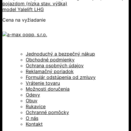
pojazdom (nízka stav. výška)
model Yalelift LHG
Cena na vyžiadanie
Jednoduchý a bezpečný nákup
Obchodné podmienky
Ochrana osobných údajov
Reklamačný poriadok
Formulár odstúpenia od zmluvy
Vrátenie tovaru
Možnosti doručenia
Odevy
Obuv
Rukavice
Ochranné pomôcky
O nás
Kontakt