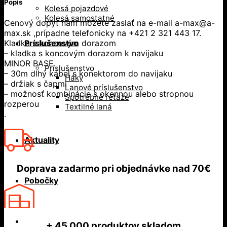
Popis
Kolesá pojazdové
Kolesá samostatné
Cenový dopyt nám môžete zaslať na e-mail a-max@a-
max.sk ,prípadne telefonicky na +421 2 321 443 17.
Kladka s koncovým dorazom
Príslušenstvo
– kladka s koncovým dorazom k navijaku
MINOR BASE.
Príslušenstvo
– 30m dlhý kábel s konektorom do navijaku
Háky
– držiak s čapmi
Lanové príslušenstvo
– možnosť kombinácie s okennou alebo stropnou
Spotrebné reťaze
rozperou
Textilné laná
.
Aktuality
Doprava zadarmo
pri objednávke nad
70€
Pobočky
+ 45 000
produktov skladom