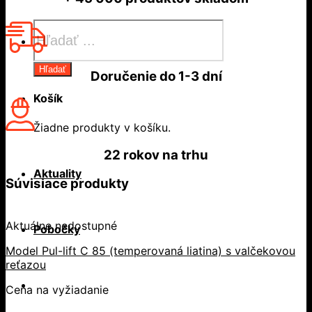
Products
search
Hľadať
Doručenie do
1-3 dní
Košík
Žiadne produkty v košíku.
22 rokov
na trhu
Aktuality
Súvisiace produkty
Aktuálne nedostupné
Pobočky
Model Pul-lift C 85 (temperovaná liatina) s valčekovou
reťazou
Cena na vyžiadanie