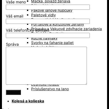
Mačka, pojazd žeriava
Vaše meno
Pákové kladkostroje
Pákove lanové hupcuky
Paletové vidly
Váš email
Pneumatické kladkostroje
Portálové a konzolové žeriavy
Prísavky a Vakuové zdvíhacie zariadenia
Váš telefonický kontakt
Ručné kladkostroje
Ručné navijaky
Svorky na ťahanie paliet
Správa
Vedenie káblov
Závesné svorky
Zdvíhacie magnety
Zdvíhacie stoly
Zdvíhacie svorky
Zdvíhacie traverzy (trámy)
Lesníctvo
Kladky
Lesnícke reťaze
Príslušenstvo na lano
Kolesá a kolieska