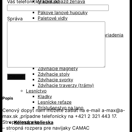
Mačka, pojazd žeriava
Váš telefonický kontakt
Pákové kladkostroje
Pákove lanové hupcuky
Paletové vidly
Správa
Pneumatické kladkostroje
Portálové a konzolové žeriavy
Prísavky a Vakuové zdvíhacie zariadenia
Ručné kladkostroje
Ručné navijaky
Svorky na ťahanie paliet
Vedenie káblov
Závesné svorky
Zdvíhacie magnety
Zdvíhacie stoly
Zdvíhacie svorky
Zdvíhacie traverzy (trámy)
Lesníctvo
Kladky
Popis
Lesnícke reťaze
Príslušenstvo na lano
Cenový dopyt nám môžete zaslať na e-mail a-max@a-
max.sk ,prípadne telefonicky na +421 2 321 443 17.
Stropná rozpera
Kolesá a kolieska
– stropná rozpera pre navijaky CAMAC