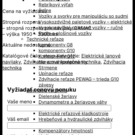
Rebríkový výťah
Roľne
Cena na vyžiadanie
Vozíky a svorky pre manipuláciu so sudmi
Stropná rozpera
Vysokozdvižné paletové vozíky – elektrické
Vysokozdvižné paletové vozíky – ručné
– stropná rozpera pre navijaky CAMAC
Rudle a plošinové vozíky
– výška 1950 – 3300mm
Technické reťaze
Aktuálne nedostupné
komponenty G8
komponenty G10
Katalógové číslo:
strop
Kategórie:
Elektrické lanové
Komponenty G12
navijaky
,
Zdvíhacia a manipulačná technika
,
Zdvíhacia
Nerezové komponenty
technika
Strmene
Upínacie reťaze
Zdvíhacie reťaze PEWAG – trieda G10
závesy
Vyžiadať cenovú ponuku
Zdvíhacia technika
Dielenské žeriavy
Vaše meno
Dynamometre a žeriavove váhy
Elektrické lanové navijaky
Elektrické reťazové kladkostroje
Váš email
Hrebeňové a hydraulické zdviháky
Kladky
Kompenzátory hmotnosti