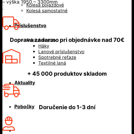
– výška 1950 – 3300mm
Kolesá pojazdové
.
Kolesá samostatné
Príslušenstvo
Doprava zadarmo
pri objednávke nad
70€
Príslušenstvo
Háky
Lanové príslušenstvo
Spotrebné reťaze
Textilné laná
+ 45 000
produktov skladom
Aktuality
Pobočky
Doručenie do
1-3 dní