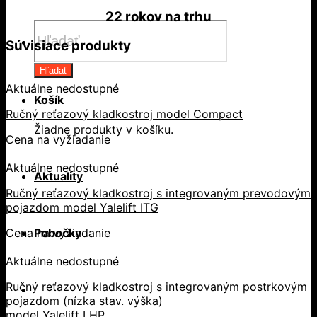
22 rokov
na trhu
Products
search
Súvisiace produkty
Hľadať
Aktuálne nedostupné
Košík
Ručný reťazový kladkostroj model Compact
Žiadne produkty v košíku.
Cena na vyžiadanie
Aktuálne nedostupné
Aktuality
Ručný reťazový kladkostroj s integrovaným prevodovým
pojazdom model Yalelift ITG
Pobočky
Cena na vyžiadanie
Aktuálne nedostupné
Ručný reťazový kladkostroj s integrovaným postrkovým
pojazdom (nízka stav. výška)
model Yalelift LHP