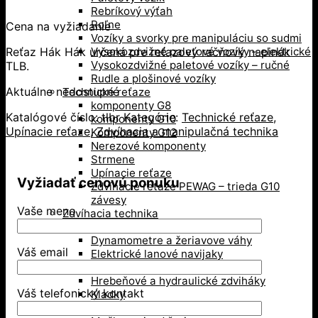
Rebríkový výťah
Roľne
Cena na vyžiadanie
Vozíky a svorky pre manipuláciu so sudmi
Reťaz Hák Hák určená pre reťazový račňový napinák
Vysokozdvižné paletové vozíky – elektrické
Vysokozdvižné paletové vozíky – ručné
TLB.
Rudle a plošinové vozíky
Aktuálne nedostupné
Technické reťaze
komponenty G8
Katalógové číslo:
tlbr
Kategórie:
Technické reťaze
,
komponenty G10
Upínacie reťaze
,
Zdvíhacia a manipulačná technika
Komponenty G12
Nerezové komponenty
Strmene
Upínacie reťaze
Vyžiadať cenovú ponuku
Zdvíhacie reťaze PEWAG – trieda G10
závesy
Vaše meno
Zdvíhacia technika
Dielenské žeriavy
Dynamometre a žeriavove váhy
Váš email
Elektrické lanové navijaky
Elektrické reťazové kladkostroje
Hrebeňové a hydraulické zdviháky
Váš telefonický kontakt
Kladky
Kompenzátory hmotnosti