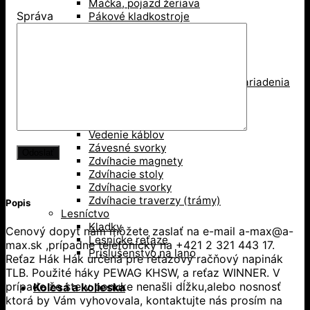
Mačka, pojazd žeriava
Správa
Pákové kladkostroje
Pákove lanové hupcuky
Paletové vidly
Pneumatické kladkostroje
Portálové a konzolové žeriavy
Prísavky a Vakuové zdvíhacie zariadenia
Ručné kladkostroje
Ručné navijaky
Svorky na ťahanie paliet
Vedenie káblov
Závesné svorky
Zdvíhacie magnety
Zdvíhacie stoly
Zdvíhacie svorky
Zdvíhacie traverzy (trámy)
Popis
Lesníctvo
Kladky
Cenový dopyt nám môžete zaslať na e-mail a-max@a-
Lesnícke reťaze
max.sk ,prípadne telefonicky na +421 2 321 443 17.
Príslušenstvo na lano
Reťaz Hák Hák určená pre reťazový račňový napinák
TLB. Použité háky PEWAG KHSW, a reťaz WINNER. V
prípade že ste v ponuke nenašli dĺžku,alebo nosnosť
Kolesá a kolieska
ktorá by Vám vyhovovala, kontaktujte nás prosím na