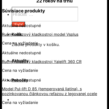
22 rokov
na trhu
Products
Súvisiace produkty
search
Hľadať
Aktuálne nedostupné
Ručný reťazový kladkostroj model Vsplus
Košík
Cena na vyžiadanie
Žiadne produkty v košíku.
Aktuálne nedostupné
Aktuality
Ručný reťazový kladkostroj Yalelift 360 CR
Cena na vyžiadanie
Pobočky
Aktuálne nedostupné
Model Pul-lift D 85 (temperovaná liatina), s
pozinkovanou článkovou reťazou z legovanej ocele
Cena na vyžiadanie