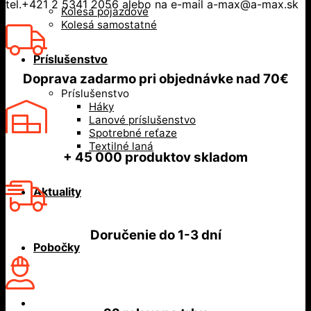
tel.+421 2 5341 2056 alebo na e-mail a-max@a-max.sk
Kolesá pojazdové
Kolesá samostatné
Príslušenstvo
Doprava zadarmo
pri objednávke nad
70€
Príslušenstvo
Háky
Lanové príslušenstvo
Spotrebné reťaze
Textilné laná
+ 45 000
produktov skladom
Aktuality
Doručenie do
1-3 dní
Pobočky