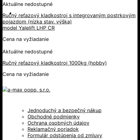
Aktuálne nedostupné
Ručný reťazový kladkostroj s integrovaným postrkovým
pojazdom (nízka stav. výška)
model Yalelift LHP CR
Cena na vyžiadanie
Aktuálne nedostupné
Ručný reťazový kladkostroj 1000kg (hobby)
Cena na vyžiadanie
Jednoduchý a bezpečný nákup
Obchodné podmienky
Ochrana osobných údajov
Reklamačný poriadok
Formulár odstúpenia od zmluvy