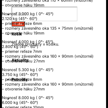
– rozmery závesného oka 110 x 60mm (vnútorné)
– otvorenie háku 19mm
Products
Nosnosť 3.000 kg ( 0°- 45°)
search
2.120 kg (45°- 60°)
– priemer reťeze 6mm
Hľadať
– rozmery závesného oka 135 x 75mm (vnútorné)
– otvorenie háku 19mm
Košík
Nosnosť 4.000 kg ( 0°- 45°)
Žiadne produkty v košíku.
2.800 kg (45°- 60°)
– priemer reťeze 7mm
– rozmery závesného oka 160 x 90mm (vnútorné)
Aktuality
– otvorenie háku 27mm
Nosnosť 5.300 kg ( 0°- 45°)
3.750 kg (45°- 60°)
Pobočky
– priemer reťeze 8mm
– rozmery závesného oka 160 x 90mm (vnútorné)
– otvorenie háku 27mm
Nosnosť 8.000 kg ( 0°- 45°)
6.000 kg (45°- 60°)
– priemer reťeze 10mm