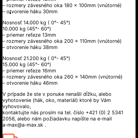
– rozmery závesného oka 180 x 100mm (vnútorné)
– otvorenie háku 30mm
Nosnosť 14.000 kg ( 0°- 45°)
10.000 kg (45°- 60°)
– priemer reťeze 13mm
– rozmery závesného oka 200 x 110mm (vnútorné)
– otvorenie háku 38mm
Nosnosť 21.200 kg ( 0°- 45°)
15.000 kg (45°- 60°)
– priemer reťeze 16mm
– rozmery závesného oka 260 x 140mm (vnútorné)
– otvorenie háku 46mm
V prípade že ste v ponuke nenašli dĺžku, alebo
vyhotovenie (hák, oko, materiál) ktoré by Vám
vyhovovalo,
kontaktujte nás prosím na tel. číslo +421 (0) 2 5341
2056, alebo nám požiadavku napíšte na e-mail
a-max@a-max.sk .