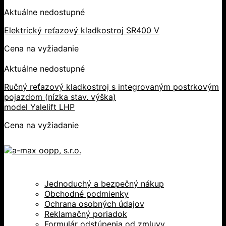
Aktuálne nedostupné
Elektrický reťazový kladkostroj SR400 V
Cena na vyžiadanie
Aktuálne nedostupné
Ručný reťazový kladkostroj s integrovaným postrkovým
pojazdom (nízka stav. výška)
model Yalelift LHP
Cena na vyžiadanie
Jednoduchý a bezpečný nákup
Obchodné podmienky
Ochrana osobných údajov
Reklamačný poriadok
Formulár odstúpenia od zmluvy