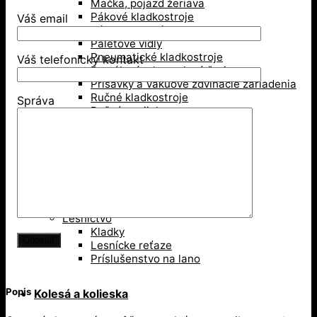
Mačka, pojazd žeriava
Pákové kladkostroje
Váš email
Pákove lanové hupcuky
Paletové vidly
Pneumatické kladkostroje
Váš telefonický kontakt
Portálové a konzolové žeriavy
Prísavky a Vakuové zdvíhacie zariadenia
Ručné kladkostroje
Správa
Ručné navijaky
Svorky na ťahanie paliet
Vedenie káblov
Závesné svorky
Zdvíhacie magnety
Zdvíhacie stoly
Zdvíhacie svorky
Zdvíhacie traverzy (trámy)
Lesníctvo
Kladky
Lesnícke reťaze
Príslušenstvo na lano
Popis
Kolesá a kolieska