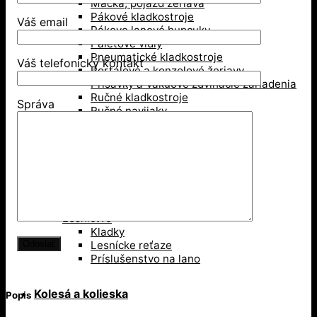
Mačka, pojazd žeriava
Pákové kladkostroje
Váš email
Pákove lanové hupcuky
Paletové vidly
Pneumatické kladkostroje
Váš telefonický kontakt
Portálové a konzolové žeriavy
Prísavky a Vakuové zdvíhacie zariadenia
Ručné kladkostroje
Správa
Ručné navijaky
Svorky na ťahanie paliet
Vedenie káblov
Závesné svorky
Zdvíhacie magnety
Zdvíhacie stoly
Zdvíhacie svorky
Zdvíhacie traverzy (trámy)
Lesníctvo
Kladky
Lesnícke reťaze
Príslušenstvo na lano
Kolesá a kolieska
Popis