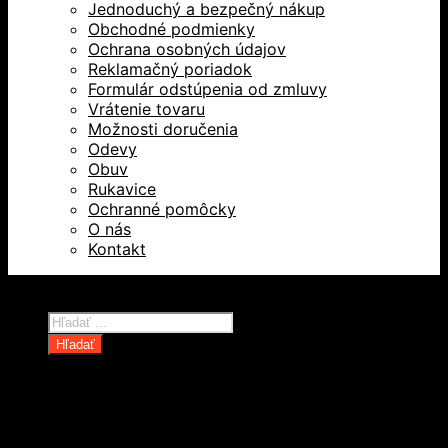
Jednoduchý a bezpečný nákup
Obchodné podmienky
Ochrana osobných údajov
Reklamačný poriadok
Formulár odstúpenia od zmluvy
Vrátenie tovaru
Možnosti doručenia
Odevy
Obuv
Rukavice
Ochranné pomôcky
O nás
Kontakt
Všetky práva vyhradené © 2026
Products
search
Hľadať
Domov
Oblečenie a ochranné prostriedky
Odevy
Obuv
Ochranné pomôcky