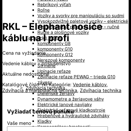
Rebríkový výťah
Roľne
Vozíky a svorky pre manipuláciu so sudmi
Vysokozdvižné paletové vozíky – elektrické
RKL – Elephant nosiče
Vysokozdvižné paletové vozíky – ručné
Rudle a plošinové vozíky
káblu na I profi
Technické reťaze
komponenty G8
komponenty G10
Cena na vyžiadanie
Komponenty G12
Nerezové komponenty
Vedenie káblov – príslušenstvo
Strmene
Upínacie reťaze
Aktuálne nedostupné
Zdvíhacie reťaze PEWAG – trieda G10
závesy
Katalógové číslo:
rkl
Kategórie:
Vedenie káblov
,
Zdvíhacia technika
Zdvíhacia a manipulačná technika
,
Zdvíhacia technika
Dielenské žeriavy
Dynamometre a žeriavove váhy
Elektrické lanové navijaky
Elektrické reťazové kladkostroje
Vyžiadať cenovú ponuku
Hrebeňové a hydraulické zdviháky
Kladky
Vaše meno
Kompenzátory hmotnosti