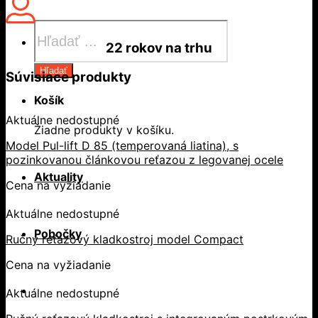
Products
search
22 rokov
na trhu
Hľadať
Súvisiace produkty
Košík
Aktuálne nedostupné
Žiadne produkty v košíku.
Model Pul-lift D 85 (temperovaná liatina), s
pozinkovanou článkovou reťazou z legovanej ocele
Aktuality
Cena na vyžiadanie
Aktuálne nedostupné
Pobočky
Ručný reťazový kladkostroj model Compact
Cena na vyžiadanie
Aktuálne nedostupné