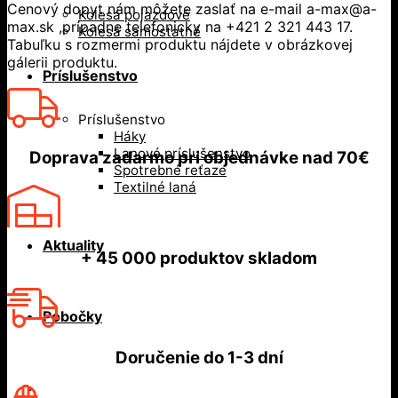
Cenový dopyt nám môžete zaslať na e-mail a-max@a-
Kolesá pojazdové
max.sk ,prípadne telefonicky na +421 2 321 443 17.
Kolesá samostatné
Tabuľku s rozmermi produktu nájdete v obrázkovej
gálerii produktu.
Príslušenstvo
Príslušenstvo
Háky
Lanové príslušenstvo
Doprava zadarmo
pri objednávke nad
70€
Spotrebné reťaze
Textilné laná
Aktuality
+ 45 000
produktov skladom
Pobočky
Doručenie do
1-3 dní