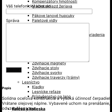
Kompenzátory hmotnosti
Váš telefonický kontakt
Mačka, pojazd žeriava
Pákové kladkostroje
Pákove lanové hupcuky
Paletové vidly
Správa
Pneumatické kladkostroje
Portálové a konzolové žeriavy
Prísavky a Vakuové zdvíhacie zariadenia
Ručné kladkostroje
Ručné navijaky
Svorky na ťahanie paliet
Vedenie káblov
Závesné svorky
Zdvíhacie magnety
Zdvíhacie stoly
Zdvíhacie svorky
Zdvíhacie traverzy (trámy)
Lesníctvo
Kladky
Popis
Lesnícke reťaze
Príslušenstvo na lano
Solídna oceľová konštrukcia a vysoká účinnosť čerpadiel
Vrátane olejovej náplne. Vybavené uchom na prenášanie,
odvzdušňovacou
Kolesá a kolieska