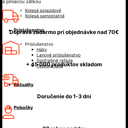
a plniacou zátkou
Kolesá pojazdové
Kolesá samostatné
Príslušenstvo
Doprava zadarmo
pri objednávke nad
70€
Príslušenstvo
Háky
Lanové príslušenstvo
Spotrebné reťaze
+ 45 000
produktov skladom
Textilné laná
Aktuality
Doručenie do
1-3 dní
Pobočky