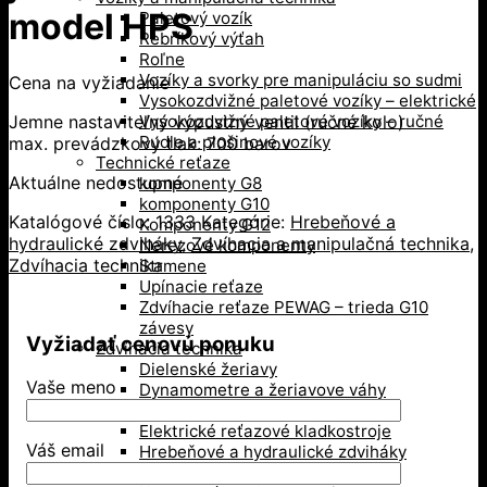
model HPS
Paletový vozík
Rebríkový výťah
Roľne
Vozíky a svorky pre manipuláciu so sudmi
Cena na vyžiadanie
Vysokozdvižné paletové vozíky – elektrické
Jemne nastaviteľný výpustný ventil (ručné kolo)
Vysokozdvižné paletové vozíky – ručné
Rudle a plošinové vozíky
max. prevádzkový tlak: 700 barov
Technické reťaze
Aktuálne nedostupné
komponenty G8
komponenty G10
Katalógové číslo:
1333
Kategórie:
Hrebeňové a
Komponenty G12
hydraulické zdviháky
,
Zdvíhacia a manipulačná technika
,
Nerezové komponenty
Zdvíhacia technika
Strmene
Upínacie reťaze
Zdvíhacie reťaze PEWAG – trieda G10
závesy
Vyžiadať cenovú ponuku
Zdvíhacia technika
Dielenské žeriavy
Vaše meno
Dynamometre a žeriavove váhy
Elektrické lanové navijaky
Elektrické reťazové kladkostroje
Váš email
Hrebeňové a hydraulické zdviháky
Kladky