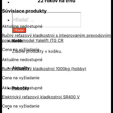
22 rokov
na trhu
Súvisiace produkty
Products
search
Aktuálne nedostupné
Hľadať
Ručný reťazový kladkostroj s integrovaným prevodovým
pojazdom model Yalelift ITG CR
Košík
Cena na vyžiadanie
Žiadne produkty v košíku.
Aktuálne nedostupné
Aktuality
Ručný reťazový kladkostroj 1000kg (hobby)
Cena na vyžiadanie
Aktuálne nedostupné
Pobočky
Elektrický reťazový kladkostroj SR400 V
Cena na vyžiadanie