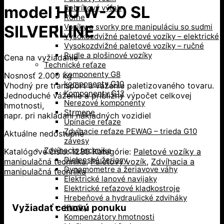
model HU W-20 SL
Rebríkový výťah
Roľne
Vozíky a svorky pre manipuláciu so sudmi
SILVERLINE
Vysokozdvižné paletové vozíky – elektrické
Vysokozdvižné paletové vozíky – ručné
Rudle a plošinové vozíky
Cena na vyžiadanie
Technické reťaze
komponenty G8
Nosnosť 2.000 kg
komponenty G10
Vhodný pre transport a váženie paletizovaného tovaru.
Komponenty G12
Jednoduché váženie a približný výpočet celkovej
Nerezové komponenty
hmotnosti,
Strmene
napr. pri nakladaní nákladných vozidiel
Upínacie reťaze
Zdvíhacie reťaze PEWAG – trieda G10
Aktuálne nedostupné
závesy
Zdvíhacia technika
Katalógové číslo:
1289
Kategórie:
Paletové vozíky a
Dielenské žeriavy
manipulačná technika
,
Paletový vozík
,
Zdvíhacia a
Dynamometre a žeriavove váhy
manipulačná technika
Elektrické lanové navijaky
Elektrické reťazové kladkostroje
Hrebeňové a hydraulické zdviháky
Vyžiadať cenovú ponuku
Kladky
Kompenzátory hmotnosti