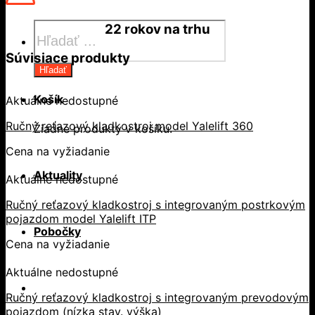
Products
22 rokov
na trhu
search
Súvisiace produkty
Hľadať
Košík
Aktuálne nedostupné
Ručný reťazový kladkostroj model Yalelift 360
Žiadne produkty v košíku.
Cena na vyžiadanie
Aktuality
Aktuálne nedostupné
Ručný reťazový kladkostroj s integrovaným postrkovým
pojazdom model Yalelift ITP
Pobočky
Cena na vyžiadanie
Aktuálne nedostupné
Ručný reťazový kladkostroj s integrovaným prevodovým
pojazdom (nízka stav. výška)