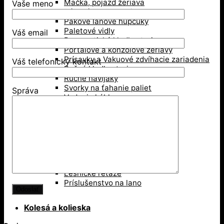
Mačka, pojazd žeriava
Vaše meno
Pákové kladkostroje
Pákove lanové hupcuky
Paletové vidly
Váš email
Pneumatické kladkostroje
Portálové a konzolové žeriavy
Prísavky a Vakuové zdvíhacie zariadenia
Váš telefonický kontakt
Ručné kladkostroje
Ručné navijaky
Svorky na ťahanie paliet
Správa
Vedenie káblov
Závesné svorky
Zdvíhacie magnety
Zdvíhacie stoly
Zdvíhacie svorky
Zdvíhacie traverzy (trámy)
Lesníctvo
Kladky
Lesnícke reťaze
Príslušenstvo na lano
Kolesá a kolieska