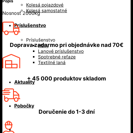
Popis
Kolesá pojazdové
Kolesá samostatné
Nosnosť 2000kg
Príslušenstvo
Príslušenstvo
Doprava zadarmo
pri objednávke nad
70€
Háky
Lanové príslušenstvo
Spotrebné reťaze
Textilné laná
+ 45 000
produktov skladom
Aktuality
Pobočky
Doručenie do
1-3 dní