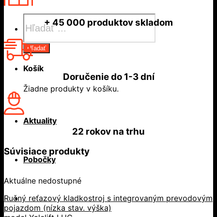
Products
+ 45 000
produktov skladom
search
Hľadať
Košík
Doručenie do
1-3 dní
Žiadne produkty v košíku.
Aktuality
22 rokov
na trhu
Súvisiace produkty
Pobočky
Aktuálne nedostupné
Ručný reťazový kladkostroj s integrovaným prevodovým
pojazdom (nízka stav. výška)