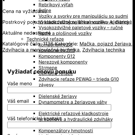
Rebríkový výťah
Roľne
Cena na vyžiadanie
Vozíky a svorky pre manipuláciu so sudmi
Postrkový pojazd kladkostrojov, šírka nosníka A, čierny
Vysokozdvižné paletové vozíky – elektrické
Vysokozdvižné paletové vozíky – ručné
Aktuálne nedostupné
Rudle a plošinové vozíky
Technické reťaze
Katalógové číslo:
1136
Kategórie:
Mačka, pojazd žeriava
,
komponenty G8
Zdvíhacia a manipulačná technika
,
Zdvíhacia technika
komponenty G10
Komponenty G12
Nerezové komponenty
Strmene
Vyžiadať cenovú ponuku
Upínacie reťaze
Zdvíhacie reťaze PEWAG – trieda G10
Vaše meno
závesy
Zdvíhacia technika
Dielenské žeriavy
Váš email
Dynamometre a žeriavove váhy
Elektrické lanové navijaky
Elektrické reťazové kladkostroje
Váš telefonický kontakt
Hrebeňové a hydraulické zdviháky
Kladky
Kompenzátory hmotnosti