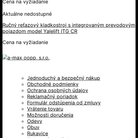
Cena na vyžiadanie
Aktuálne nedostupné
Ručný reťazový kladkostroj s integrovaným prevodovým
pojazdom model Yalelift ITG CR
Cena na vyžiadanie
Jednoduchý a bezpečný nákup
Obchodné podmienky
Ochrana osobných údajov
Reklamačný poriadok
Formulár odstúpenia od zmluvy
Vrátenie tovaru
Možnosti doručenia
Odevy
Obuv
Rukavice