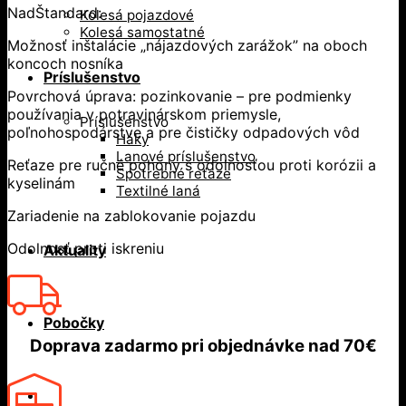
NadŠtandard:
Kolesá pojazdové
Kolesá samostatné
Možnosť inštalácie „nájazdových zarážok” na oboch
koncoch nosníka
Príslušenstvo
Povrchová úprava: pozinkovanie – pre podmienky
používania v potravinárskom priemysle,
Príslušenstvo
poľnohospodárstve a pre čističky odpadových vôd
Háky
Lanové príslušenstvo
Reťaze pre ručné pohony s odolnosťou proti korózii a
Spotrebné reťaze
kyselinám
Textilné laná
Zariadenie na zablokovanie pojazdu
Odolnosť proti iskreniu
Aktuality
Pobočky
Doprava zadarmo
pri objednávke nad
70€