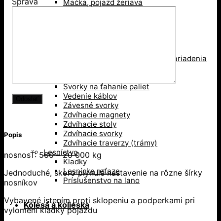
Správa
Mačka, pojazd žeriava
Pákové kladkostroje
Pákove lanové hupcuky
Paletové vidly
Pneumatické kladkostroje
Portálové a konzolové žeriavy
Prísavky a Vakuové zdvíhacie zariadenia
Ručné kladkostroje
Ručné navijaky
Svorky na ťahanie paliet
Vedenie káblov
Závesné svorky
Zdvíhacie magnety
Zdvíhacie stoly
Zdvíhacie svorky
Popis
Zdvíhacie traverzy (trámy)
Lesníctvo
nosnosŤ: 500 – 20 000 kg
Kladky
Lesnícke reťaze
Jednoduché, skoro plynulé nastavenie na rôzne šírky
Príslušenstvo na lano
nosníkov
Vybavené istením proti sklopeniu a podperkami pri
Kolesá a kolieska
vylomení kladky pojazdu