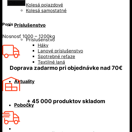
Kolesá pojazdové
Kolesá samostatné
Popis
Príslušenstvo
Nosnosť 1000 – 1200kg
Príslušenstvo
Háky
Lanové príslušenstvo
Spotrebné reťaze
Textilné laná
Doprava zadarmo
pri objednávke nad
70€
Aktuality
+ 45 000
produktov skladom
Pobočky