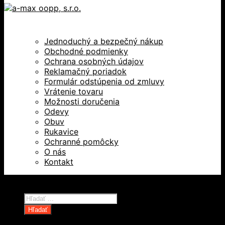
Jednoduchý a bezpečný nákup
Obchodné podmienky
Ochrana osobných údajov
Reklamačný poriadok
Formulár odstúpenia od zmluvy
Vrátenie tovaru
Možnosti doručenia
Odevy
Obuv
Rukavice
Ochranné pomôcky
O nás
Kontakt
Všetky práva vyhradené © 2026
Products
search
Hľadať
Domov