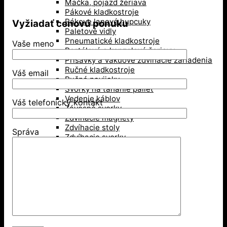
Mačka, pojazd žeriava
Pákové kladkostroje
Pákove lanové hupcuky
Vyžiadať cenovú ponuku
Paletové vidly
Pneumatické kladkostroje
Vaše meno
Portálové a konzolové žeriavy
Prísavky a Vakuové zdvíhacie zariadenia
Ručné kladkostroje
Váš email
Ručné navijaky
Svorky na ťahanie paliet
Vedenie káblov
Váš telefonický kontakt
Závesné svorky
Zdvíhacie magnety
Zdvíhacie stoly
Správa
Zdvíhacie svorky
Zdvíhacie traverzy (trámy)
Lesníctvo
Kladky
Lesnícke reťaze
Príslušenstvo na lano
Kolesá a kolieska