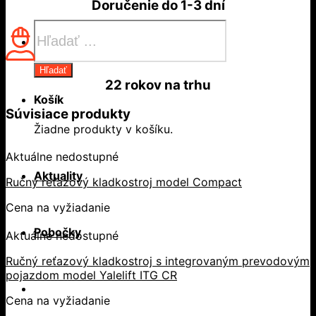
Doručenie do
1-3 dní
Products
search
Hľadať
22 rokov
na trhu
Košík
Súvisiace produkty
Žiadne produkty v košíku.
Aktuálne nedostupné
Aktuality
Ručný reťazový kladkostroj model Compact
Cena na vyžiadanie
Pobočky
Aktuálne nedostupné
Ručný reťazový kladkostroj s integrovaným prevodovým
pojazdom model Yalelift ITG CR
Cena na vyžiadanie