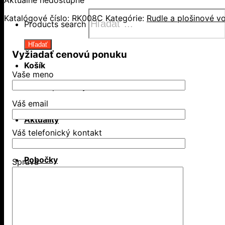
Katalógové číslo:
RK008C
Kategórie:
Rudle a plošinové v
Products search
Hľadať
Vyžiadať cenovú ponuku
Košík
Vaše meno
Žiadne produkty v košíku.
Váš email
Aktuality
Váš telefonický kontakt
Pobočky
Správa