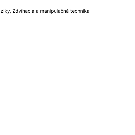
ozíky
,
Zdvíhacia a manipulačná technika