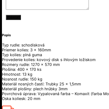
Popis
Typ rudle: schodisková
Priemer kolies: 3 x 160mm
Typ kolies: plná guma
Provedenie kolies: kovový disk s ihlovým ložiskom
Rozmery rudle: 1270 x 570 mm
Plošina: 400 x 170 ks
Hmotnost: 13 kg
Nosnost rudle: 150 kg
Materiál nosných častí: Trubky 25 x 1,5mm
Materiál plošiny: plech hrúbky 3mm
Povrchová úprava: Vypalovaná farba – Komaxit (farba Mo
Oska koliesk: 20 mm