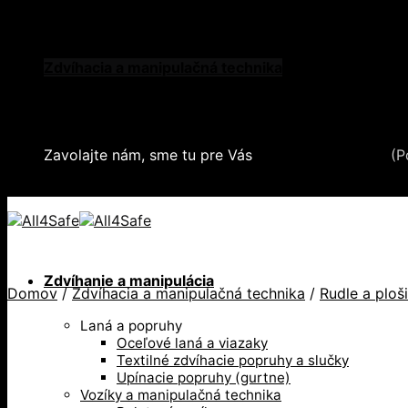
Skip to content
Oblečenie a ochranné prostriedky
Zdvíhacia a manipulačná technika
Záchytné systémy a kolektívna ochrana
Snehové reťaze
Serea Locks
Zavolajte nám, sme tu pre Vás
+421 2 321 443 16
(P
+421 2 321 443 16 / Po-Pia: 8-17hod.
Zdvíhanie a manipulácia
Domov
/
Zdvíhacia a manipulačná technika
/
Rudle a ploš
Laná a popruhy
Oceľové laná a viazaky
Textilné zdvíhacie popruhy a slučky
Upínacie popruhy (gurtne)
Vozíky a manipulačná technika