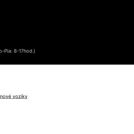
o-Pia: 8-17hod.)
inové vozíky