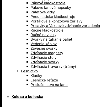
Pákové kladkostroje
Pákove lanové hupcuky
Paletové vidly
Pneumatické kladkostroje
Portálové a konzolové žeriavy
Prísavky a Vakuové zdvíhacie zariadenia
Ručné kladkostroje
Ručné navijaky
Svorky na ťahanie paliet
Vedenie káblov
Závesné svorky
Zdvíhacie magnety
Zdvíhacie stoly
Zdvíhacie svorky
Zdvíhacie traverzy (trámy)
Lesníctvo
Kladky
Lesnícke reťaze
Príslušenstvo na lano
Kolesá a kolieska