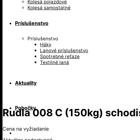
Kolesá pojazdové
Kolesá samostatné
Príslušenstvo
Príslušenstvo
Háky
Lanové príslušenstvo
Spotrebné reťaze
Textilné laná
Aktuality
Pobočky
Rudla 008 C (150kg) schod
Cena na vyžiadanie
Aktuálne nedostupné