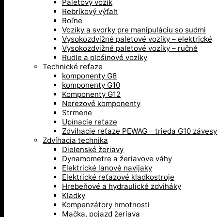
Paletový vozík
Rebríkový výťah
Roľne
Vozíky a svorky pre manipuláciu so sudmi
Vysokozdvižné paletové vozíky – elektrické
Vysokozdvižné paletové vozíky – ručné
Rudle a plošinové vozíky
Technické reťaze
komponenty G8
komponenty G10
Komponenty G12
Nerezové komponenty
Strmene
Upínacie reťaze
Zdvíhacie reťaze PEWAG – trieda G10 závesy
Zdvíhacia technika
Dielenské žeriavy
Dynamometre a žeriavove váhy
Elektrické lanové navijaky
Elektrické reťazové kladkostroje
Hrebeňové a hydraulické zdviháky
Kladky
Kompenzátory hmotnosti
Mačka, pojazd žeriava