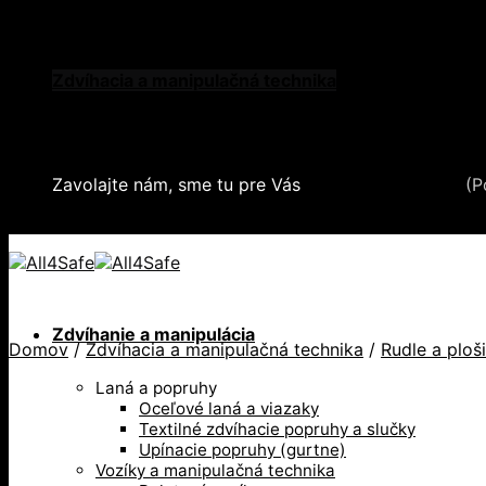
Skip to content
Oblečenie a ochranné prostriedky
Zdvíhacia a manipulačná technika
Záchytné systémy a kolektívna ochrana
Snehové reťaze
Serea Locks
Zavolajte nám, sme tu pre Vás
+421 2 321 443 16
(P
+421 2 321 443 16 / Po-Pia: 8-17hod.
Zdvíhanie a manipulácia
Domov
/
Zdvíhacia a manipulačná technika
/
Rudle a ploš
Laná a popruhy
Oceľové laná a viazaky
Textilné zdvíhacie popruhy a slučky
Upínacie popruhy (gurtne)
Vozíky a manipulačná technika