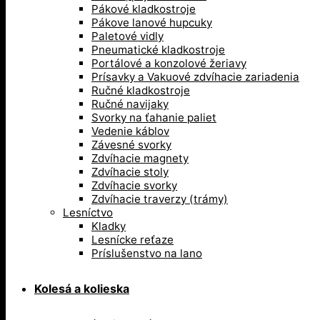
Pákové kladkostroje
Pákove lanové hupcuky
Paletové vidly
Pneumatické kladkostroje
Portálové a konzolové žeriavy
Prísavky a Vakuové zdvíhacie zariadenia
Ručné kladkostroje
Ručné navijaky
Svorky na ťahanie paliet
Vedenie káblov
Závesné svorky
Zdvíhacie magnety
Zdvíhacie stoly
Zdvíhacie svorky
Zdvíhacie traverzy (trámy)
Lesníctvo
Kladky
Lesnícke reťaze
Príslušenstvo na lano
Kolesá a kolieska