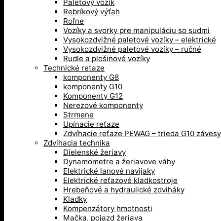
Paletový vozík
Rebríkový výťah
Roľne
Vozíky a svorky pre manipuláciu so sudmi
Vysokozdvižné paletové vozíky – elektrické
Vysokozdvižné paletové vozíky – ručné
Rudle a plošinové vozíky
Technické reťaze
komponenty G8
komponenty G10
Komponenty G12
Nerezové komponenty
Strmene
Upínacie reťaze
Zdvíhacie reťaze PEWAG – trieda G10 závesy
Zdvíhacia technika
Dielenské žeriavy
Dynamometre a žeriavove váhy
Elektrické lanové navijaky
Elektrické reťazové kladkostroje
Hrebeňové a hydraulické zdviháky
Kladky
Kompenzátory hmotnosti
Mačka, pojazd žeriava