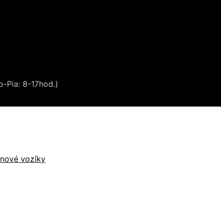
o-Pia: 8-17hod.)
inové vozíky