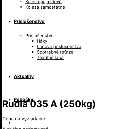
Kolesá pojazdové
Kolesá samostatné
Príslušenstvo
Príslušenstvo
Háky
Lanové príslušenstvo
Spotrebné reťaze
Textilné laná
Aktuality
Pobočky
Rudla 035 A (250kg)
Cena na vyžiadanie
Aktuálne nedostupné