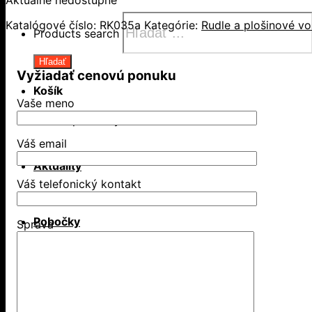
Katalógové číslo:
RK035a
Kategórie:
Rudle a plošinové vo
Products search
Hľadať
Vyžiadať cenovú ponuku
Košík
Vaše meno
Žiadne produkty v košíku.
Váš email
Aktuality
Váš telefonický kontakt
Pobočky
Správa