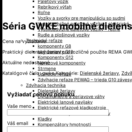
Paletový vozík
Rebríkový výťah
Roľne
Vozíky a svorky pre manipuláciu so sudmi
Séria GWKE mobilné dielens
Vysokozdvižné paletové vozíky – elektrické
Vysokozdvižné paletové vozíky – ručné
Rudle a plošinové vozíky
Technické reťaze
Cena na vyžiadanie
komponenty G8
Praktický dielenský žeriav pre rozličné použite REMA G
komponenty G10
Komponenty G12
Aktuálne nedostupné
Nerezové komponenty
Strmene
Katalógové číslo:
gwke
Kategórie:
Dielenské žeriavy
,
Zdví
Upínacie reťaze
Zdvíhacie reťaze PEWAG – trieda G10 závesy
Zdvíhacia technika
Dielenské žeriavy
Vyžiadať cenovú ponuku
Dynamometre a žeriavove váhy
Elektrické lanové navijaky
Vaše meno
Elektrické reťazové kladkostroje
Hrebeňové a hydraulické zdviháky
Kladky
Váš email
Kompenzátory hmotnosti
Mačka, pojazd žeriava