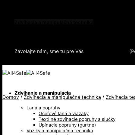
Skip to content
Oblečenie a ochranné prostriedky
Zdvíhacia a manipulačná technika
Záchytné systémy a kolektívna ochrana
Snehové reťaze
Serea Locks
Zavolajte nám, sme tu pre Vás
+421 2 321 443 16
(P
+421 2 321 443 16 / Po-Pia: 8-17hod.
Zdvíhanie a manipulácia
Domov
/
Zdvíhacia a manipulačná technika
/
Zdvíhacia te
Laná a popruhy
Oceľové laná a viazaky
Textilné zdvíhacie popruhy a slučky
Upínacie popruhy (gurtne)
Vozíky a manipulačná technika