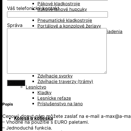
Pákové kladkostroje
Váš telefonický kontakt
Pákove lanové hupcuky
Paletové vidly
Pneumatické kladkostroje
Správa
Portálové a konzolové žeriavy
Prísavky a Vakuové zdvíhacie zariadenia
Ručné kladkostroje
Ručné navijaky
Svorky na ťahanie paliet
Vedenie káblov
Závesné svorky
Zdvíhacie magnety
Zdvíhacie stoly
Zdvíhacie svorky
Zdvíhacie traverzy (trámy)
Lesníctvo
Kladky
Lesnícke reťaze
Príslušenstvo na lano
Popis
Cenový dopyt nám môžete zaslať na e-mail a-max@a-max.s
Kolesá a kolieska
– Vhodné na použitie s EURO paletami.
– Jednoduchá funkcia.