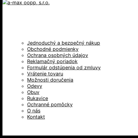
Jednoduchý a bezpečný nákup
Obchodné podmienky
Ochrana osobných údajov
Reklamačný poriadok
Formulár odstúpenia od zmluvy
Vrátenie tovaru
Možnosti doručenia
Odevy
Obuv
Rukavice
Ochranné pomôcky
O nás
Kontakt