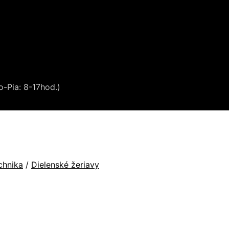
o-Pia: 8-17hod.)
chnika
/
Dielenské žeriavy